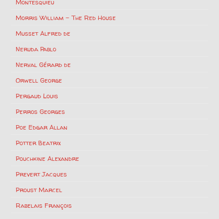
Montesquieu
Morris William – The Red House
Musset Alfred de
Neruda Pablo
Nerval Gérard de
Orwell George
Pergaud Louis
Perros Georges
Poe Edgar Allan
Potter Beatrix
Pouchkine Alexandre
Prevert Jacques
Proust Marcel
Rabelais François