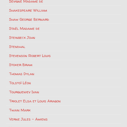
Sévigné Madame de
Shakespeare William
Shaw George Bernard
Staël Madame de
Steinbeck John
Stendhal
Stevenson Robert Louis
Stoker Bram
Thomas Dylan
Tolstoï Léon
Tourgueniev Ivan
Triolet Elsa et Louis Aragon
Twain Mark
Verne Jules – Amiens