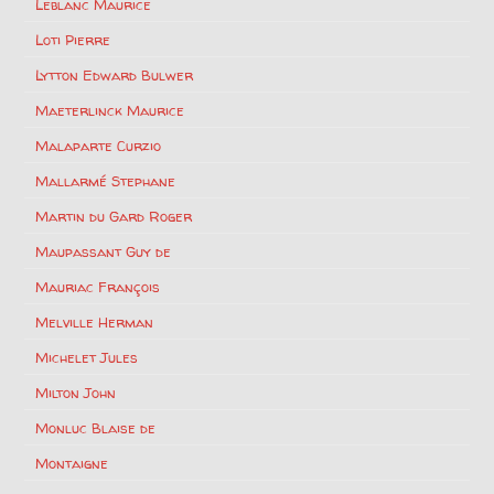
Leblanc Maurice
Loti Pierre
Lytton Edward Bulwer
Maeterlinck Maurice
Malaparte Curzio
Mallarmé Stephane
Martin du Gard Roger
Maupassant Guy de
Mauriac François
Melville Herman
Michelet Jules
Milton John
Monluc Blaise de
Montaigne