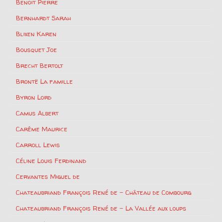
Benoit Pierre
Bernhardt Sarah
Blixen Karen
Bousquet Joe
Brecht Bertolt
Brontë La famille
Byron Lord
Camus Albert
Carême Maurice
Carroll Lewis
Céline Louis Ferdinand
Cervantes Miguel de
Chateaubriand François René de – Château de Combourg
Chateaubriand François René de – La Vallée aux loups