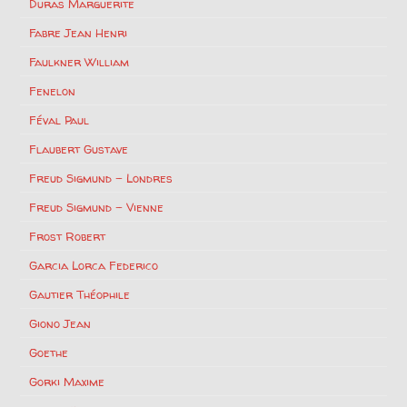
Duras Marguerite
Fabre Jean Henri
Faulkner William
Fenelon
Féval Paul
Flaubert Gustave
Freud Sigmund – Londres
Freud Sigmund – Vienne
Frost Robert
Garcia Lorca Federico
Gautier Théophile
Giono Jean
Goethe
Gorki Maxime