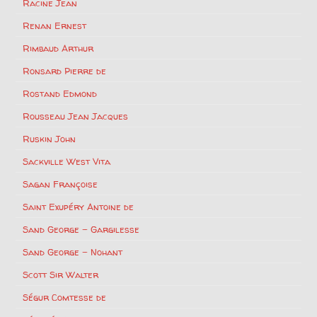
Racine Jean
Renan Ernest
Rimbaud Arthur
Ronsard Pierre de
Rostand Edmond
Rousseau Jean Jacques
Ruskin John
Sackville West Vita
Sagan Françoise
Saint Exupéry Antoine de
Sand George – Gargilesse
Sand George – Nohant
Scott Sir Walter
Ségur Comtesse de