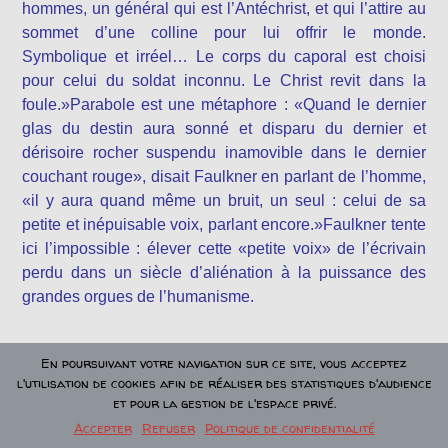
hommes, un général qui est l’Antéchrist, et qui l’attire au
sommet d’une colline pour lui offrir le monde.
Symbolique et irréel… Le corps du caporal est choisi
pour celui du soldat inconnu. Le Christ revit dans la
foule.»Parabole est une métaphore : «Quand le dernier
glas du destin aura sonné et disparu du dernier et
dérisoire rocher suspendu inamovible dans le dernier
couchant rouge», disait Faulkner en parlant de l’homme,
«il y aura quand même un bruit, un seul : celui de sa
petite et inépuisable voix, parlant encore.»Faulkner tente
ici l’impossible : élever cette «petite voix» de l’écrivain
perdu dans un siècle d’aliénation à la puissance des
grandes orgues de l’humanisme.
En poursuivant votre navigation sur ce site, vous acceptez
—>
Parabole chez Amazon en livre de poche
l'utilisation de cookies afin de réaliser des statistiques d'audience
et pour la gestion de l'espace privé.
Accepter
Refuser
Politique de confidentialité