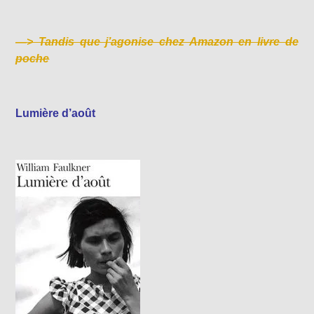
—>
Tandis que j’agonise chez Amazon en livre de
poche
Lumière d’août