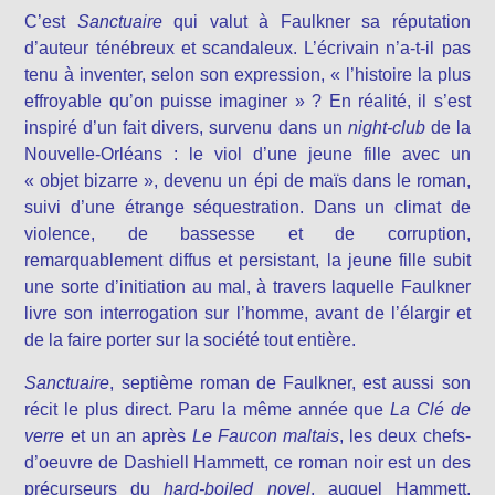
C’est
Sanctuaire
qui valut à Faulkner sa réputation
d’auteur ténébreux et scandaleux. L’écrivain n’a-t-il pas
tenu à inventer, selon son expression, « l’histoire la plus
effroyable qu’on puisse imaginer » ? En réalité, il s’est
inspiré d’un fait divers, survenu dans un
night-club
de la
Nouvelle-Orléans : le viol d’une jeune fille avec un
« objet bizarre », devenu un épi de maïs dans le roman,
suivi d’une étrange séquestration. Dans un climat de
violence, de bassesse et de corruption,
remarquablement diffus et persistant, la jeune fille subit
une sorte d’initiation au mal, à travers laquelle Faulkner
livre son interrogation sur l’homme, avant de l’élargir et
de la faire porter sur la société tout entière.
Sanctuaire
, septième roman de Faulkner, est aussi son
récit le plus direct. Paru la même année que
La Clé de
verre
et un an après
Le Faucon maltais
, les deux chefs-
d’oeuvre de Dashiell Hammett, ce roman noir est un des
précurseurs du
hard-boiled novel
, auquel Hammett,