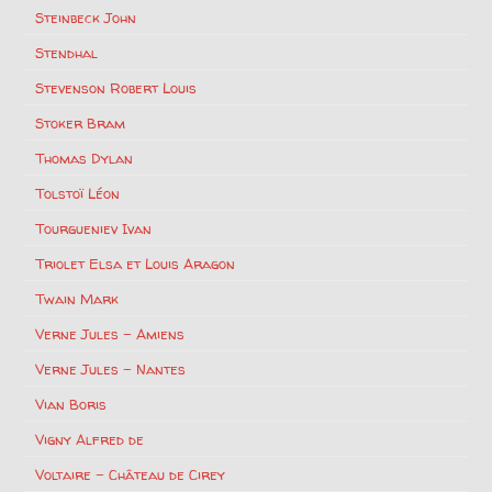
Steinbeck John
Stendhal
Stevenson Robert Louis
Stoker Bram
Thomas Dylan
Tolstoï Léon
Tourgueniev Ivan
Triolet Elsa et Louis Aragon
Twain Mark
Verne Jules – Amiens
Verne Jules – Nantes
Vian Boris
Vigny Alfred de
Voltaire – Château de Cirey