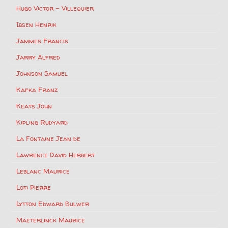
Hugo Victor – Villequier
Ibsen Henrik
Jammes Francis
Jarry Alfred
Johnson Samuel
Kafka Franz
Keats John
Kipling Rudyard
La Fontaine Jean de
Lawrence David Herbert
Leblanc Maurice
Loti Pierre
Lytton Edward Bulwer
Maeterlinck Maurice