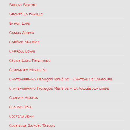
Brecht Bertolt
Brontë La famille
Byron Lord
Camus Albert
Carême Maurice
Carroll Lewis
Céline Louis Ferdinand
Cervantes Miguel de
Chateaubriand François René de – Château de Combourg
Chateaubriand François René de – La Vallée aux loups
Christie Agatha
Claudel Paul
Cocteau Jean
Coleridge Samuel Taylor