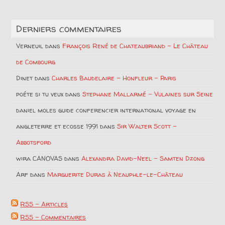
Derniers commentaires
Verneuil
dans
François René de Chateaubriand – Le Château
de Combourg
Dinet
dans
Charles Baudelaire – Honfleur – Paris
poéte si tu veux
dans
Stephane Mallarmé – Vulaines sur Seine
daniel moles guide conferencier international voyage en
angleterre et ecosse 1991
dans
Sir Walter Scott –
Abbotsford
wira CANOVAS
dans
Alexandra David-Neel – Samten Dzong
Arf
dans
Marguerite Duras à Neauphle-le-Château
RSS - Articles
RSS - Commentaires