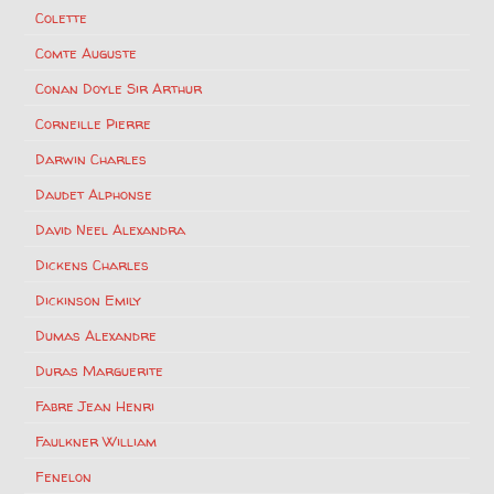
Colette
Comte Auguste
Conan Doyle Sir Arthur
Corneille Pierre
Darwin Charles
Daudet Alphonse
David Neel Alexandra
Dickens Charles
Dickinson Emily
Dumas Alexandre
Duras Marguerite
Fabre Jean Henri
Faulkner William
Fenelon