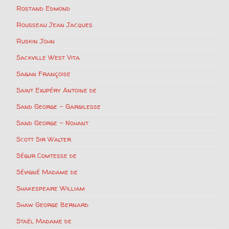
Rostand Edmond
Rousseau Jean Jacques
Ruskin John
Sackville West Vita
Sagan Françoise
Saint Exupéry Antoine de
Sand George – Gargilesse
Sand George – Nohant
Scott Sir Walter
Ségur Comtesse de
Sévigné Madame de
Shakespeare William
Shaw George Bernard
Staël Madame de