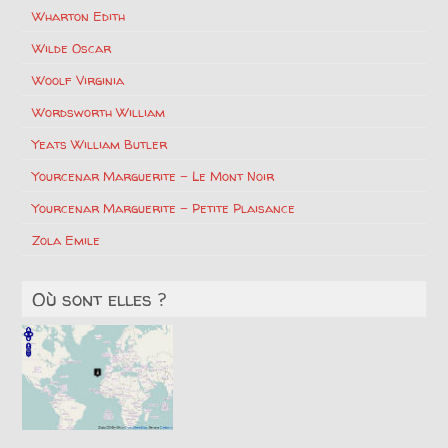
Wharton Edith
Wilde Oscar
Woolf Virginia
Wordsworth William
Yeats William Butler
Yourcenar Marguerite – Le Mont Noir
Yourcenar Marguerite – Petite Plaisance
Zola Emile
Où sont elles ?