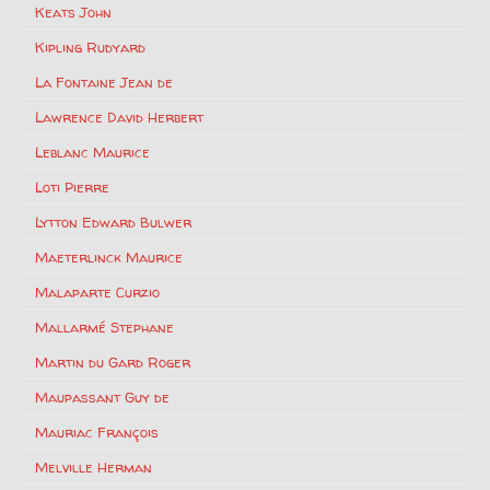
Keats John
Kipling Rudyard
La Fontaine Jean de
Lawrence David Herbert
Leblanc Maurice
Loti Pierre
Lytton Edward Bulwer
Maeterlinck Maurice
Malaparte Curzio
Mallarmé Stephane
Martin du Gard Roger
Maupassant Guy de
Mauriac François
Melville Herman