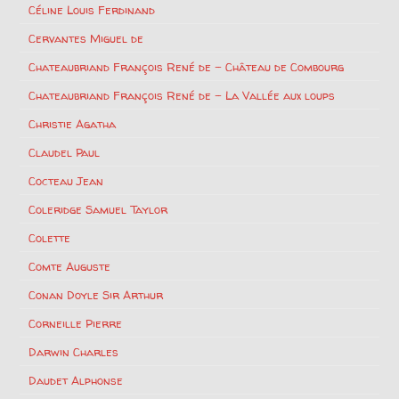
Céline Louis Ferdinand
Cervantes Miguel de
Chateaubriand François René de – Château de Combourg
Chateaubriand François René de – La Vallée aux loups
Christie Agatha
Claudel Paul
Cocteau Jean
Coleridge Samuel Taylor
Colette
Comte Auguste
Conan Doyle Sir Arthur
Corneille Pierre
Darwin Charles
Daudet Alphonse