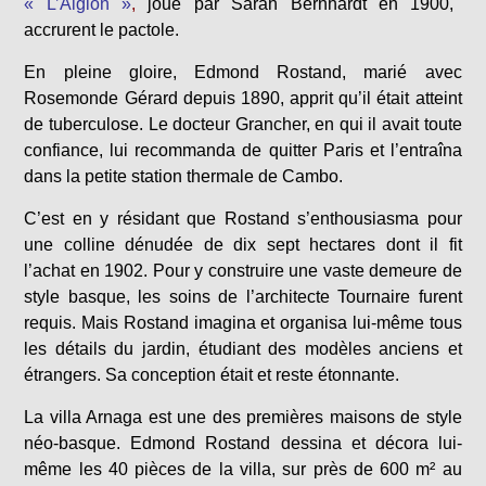
« L’Aiglon »
,
joué par Sarah Bernhardt en 1900,
accrurent le pactole.
En pleine gloire, Edmond Rostand, marié avec
Rosemonde Gérard depuis 1890, apprit qu’il était atteint
de tuberculose. Le docteur Grancher, en qui il avait toute
confiance, lui recommanda de quitter Paris et l’entraîna
dans la petite station thermale de Cambo.
C’est en y résidant que Rostand s’enthousiasma pour
une colline dénudée de dix sept hectares dont il fit
l’achat en 1902. Pour y construire une vaste demeure de
style basque, les soins de l’architecte Tournaire furent
requis. Mais Rostand imagina et organisa lui-même tous
les détails du jardin, étudiant des modèles anciens et
étrangers. Sa conception était et reste étonnante.
La villa Arnaga est une des premières maisons de style
néo-basque. Edmond Rostand dessina et décora lui-
même les 40 pièces de la villa, sur près de 600 m² au