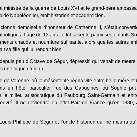
et ministre de la guerre de Louis XVI et le grand-père ambass
 de Napoléon ler, était historien et académicien.
ienne demoiselle d’honneur de Catherine II, s’était convert
atholique à l’âge de 13 ans ce fut la seule parmi ses enfants.S
ements chauds et nourriture suffisante, alors que les autres en
t sa fille qui lui rendait bien.
epuis peu d’Octave de Ségur, dépressif, qui venait de mettre 
ès une fugue d’un an.
ue de Varenne, où la mésentente régna vite entre belle-mère et 
ans un hôtel particulier, rue des Capucines, où Sophie pri
le milieu aristocratique du Faubourg Saint-Germain et entr
œuvré. Il ne deviendra en effet Pair de France qu’en 1830,
Louis-Philippe de Ségur et l’oncle historien qui ne mourra qu