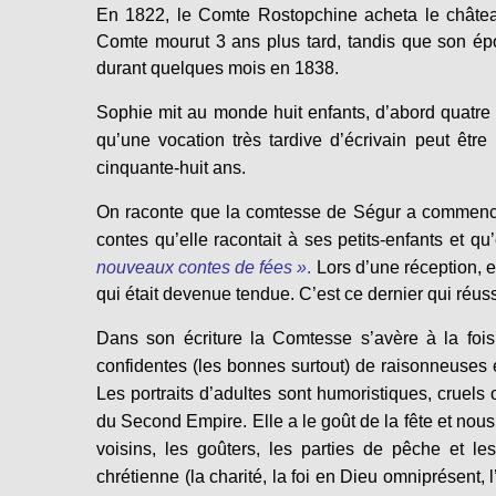
En 1822, le Comte Rostopchine acheta le château d
Comte mourut 3 ans plus tard, tandis que son épo
durant quelques mois en 1838.
Sophie mit au monde huit enfants, d’abord quatre
qu’une vocation très tardive d’écrivain peut être 
cinquante-huit ans.
On raconte que la comtesse de Ségur a commencé à
contes qu’elle racontait à ses petits-enfants et qu
nouveaux contes de fées »
.
Lors d’une réception, 
qui était devenue tendue. C’est ce dernier qui réuss
Dans son écriture la Comtesse s’avère à la foi
confidentes (les bonnes surtout) de raisonneuses et
Les portraits d’adultes sont humoristiques, cruels 
du Second Empire. Elle a le goût de la fête et nous
voisins, les goûters, les parties de pêche et l
chrétienne (la charité, la foi en Dieu omniprésen