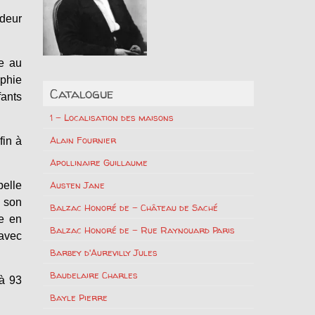
adeur
ie au
ophie
Catalogue
fants
1 – Localisation des maisons
Alain Fournier
fin à
Apollinaire Guillaume
Austen Jane
belle
t son
Balzac Honoré de – Château de Saché
e en
Balzac Honoré de – Rue Raynouard Paris
 avec
Barbey d'Aurevilly Jules
Baudelaire Charles
’à 93
Bayle Pierre