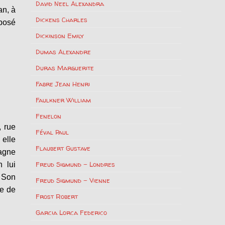
David Neel Alexandra
an, à
Dickens Charles
éposé
Dickinson Emily
Dumas Alexandre
Duras Marguerite
Fabre Jean Henri
Faulkner William
Fenelon
, rue
Féval Paul
 elle
Flaubert Gustave
agne
Freud Sigmund – Londres
 lui
. Son
Freud Sigmund – Vienne
me de
Frost Robert
Garcia Lorca Federico