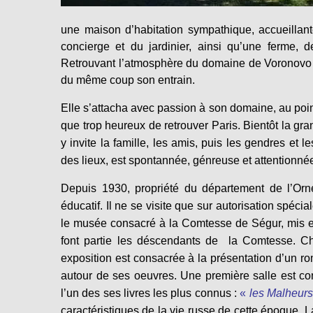
une maison d’habitation sympathique, accueillant
concierge et du jardinier, ainsi qu’une ferme, d
Retrouvant l’atmosphère du domaine de Voronovo e
du même coup son entrain.
Elle s’attacha avec passion à son domaine, au poin
que trop heureux de retrouver Paris. Bientôt la gr
y invite la famille, les amis, puis les gendres et l
des lieux, est spontannée, génreuse et attentionné
Depuis 1930, propriété du département de l’Orne
éducatif. Il ne se visite que sur autorisation spécia
le musée consacré à la Comtesse de Ségur, mis e
font partie les déscendants de la Comtesse. 
exposition est consacrée à la présentation d’un 
autour de ses oeuvres. Une première salle est c
l’un des ses livres les plus connus :
«
les Malheurs
caractéristiques de la vie russe de cette époque. La