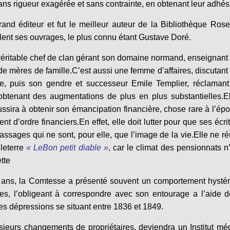
ans rigueur exagérée et sans contrainte, en obtenant leur adhés
nd éditeur et fut le meilleur auteur de la Bibliothèque Ros
alent ses ouvrages, le plus connu étant Gustave Doré.
véritable chef de clan gérant son domaine normand, enseignant 
 de mères de famille.
C’est aussi une femme d’affaires, discutant
te, puis son gendre et successeur Emile Templier, réclaman
btenant des augmentations de plus en plus substantielles.
E
ussira à obtenir son émancipation financière, chose rare à l’ép
nt d’ordre financiers.
En effet, elle doit lutter pour que ses écri
assages qui ne sont, pour elle, que l’image de la vie.
Elle ne ré
leterre
« Le
Bon petit diable »
,
car le climat des pensionnats n’
tte
 6 ans, la Comtesse a présenté souvent un comportement hysté
es, l’obligeant à correspondre avec son entourage a l’aide 
es dépressions se situant entre 1836 et 1849.
ieurs changements de propriétaires, deviendra un Institut mé