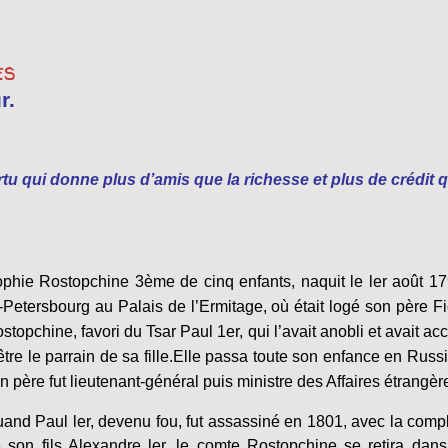
es
r.
tu qui donne plus d’amis que la richesse et plus de crédit 
phie Rostopchine 3ème de cinq enfants, naquit le ler août 1
-Petersbourg au Palais de l’Ermitage, où était logé son père F
stopchine, favori du Tsar Paul 1er, qui l’avait anobli et avait ac
être le parrain de sa fille.Elle passa toute son enfance en Russ
n père fut lieutenant-général puis ministre des Affaires étrangèr
and Paul ler, devenu fou, fut assassiné en 1801, avec la compl
 son fils Alexandre ler, le comte Rostopchine se retira dan