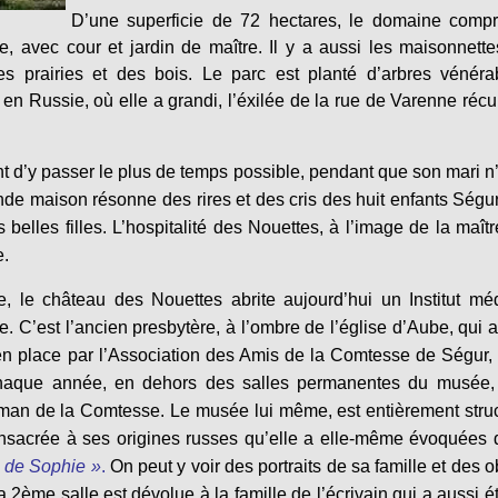
D’une superficie de 72 hectares, le domaine compr
e, avec cour et jardin de maître. Il y a aussi les maisonnett
es prairies et des bois. Le parc est planté d’arbres vénéra
n Russie, où elle a grandi, l’éxilée de la rue de Varenne réc
t d’y passer le plus de temps possible, pendant que son mari n’
ande maison résonne des rires et des cris des huit enfants Ségu
es belles filles. L’hospitalité des Nouettes, à l’image de la maît
e.
, le château des Nouettes abrite aujourd’hui un Institut mé
le. C’est l’ancien presbytère, à l’ombre de l’église d’Aube, qui a
n place par l’Association des Amis de la Comtesse de Ségur,
Chaque année, en dehors des salles permanentes du musée,
roman de la Comtesse. Le musée lui même, est entièrement stru
onsacrée à ses origines russes qu’elle a elle-même évoquées
 de Sophie »
.
On peut y voir des portraits de sa famille et des o
 2ème salle est dévolue à la famille de l’écrivain qui a aussi é