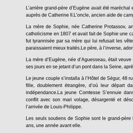
L’arrière grand-père d’Eugène avait été maréchal 
auprès de Catherine II.L’oncle, ancien aide de camp
La mère de Sophie, née Catherine Protassov, anc
catholicisme en 1807 et avait fait de Sophie une c
fut tyrannisée par sa mère qui lui refusait les vêt
paraissaient mieux traités.Le père, à l’inverse, adorai
La mère d’Eugène, née d’Aguesseau, était veuve d
ses jours en se jetant d’un pont dans la Seine, apr
Le jeune couple s’installa à l’Hôtel de Ségur, 48 r
fille, doublement étrangère, d’où leur départ d
indépendance.La jeune Comtesse S’ennuie dans 
conflit avec son mari volage, désargenté et dés
l’arrivée de Louis-Philippe.
Les seuls soutiens de Sophie sont le grand-père 
ans, une année avant elle.