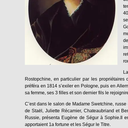
te
40
se
Go
mo
de
im
re
ro
La
Rostopchine, en particulier par les propriétaires 
préféra en 1814 s’exiler en Pologne, puis en Allemag
sa femme, ses 3 filles et son dernier fils le rejoign
C’est dans le salon de Madame Swetchine, russe 
de Staël, Juliette Récamier, Chateaubriand et 
Russie, présenta Eugène de Ségur à Sophie.Il en 
apportaient 1a fortune et les Ségur le Titre.