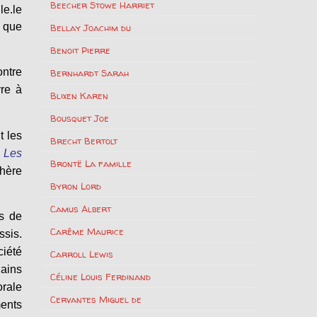
Beecher Stowe Harriet
le.le
e que
Bellay Joachim du
Benoit Pierre
ontre
Bernhardt Sarah
vre à
Blixen Karen
Bousquet Joe
t les
Brecht Bertolt
«
Les
Brontë La famille
phère
Byron Lord
Camus Albert
s de
Carême Maurice
ssis.
ciété
Carroll Lewis
lains
Céline Louis Ferdinand
orale
Cervantes Miguel de
ments