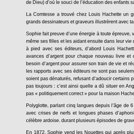
de Dieu) d’où le souci de l’éducation des enfants s
La Comtesse a trouvé chez Louis Hachette un gra
grands dessinateurs et graveurs illustrèrent avec t
Sophie fait preuve d’une énergie à toute épreuve, 
même ses filles et les aidant ensuite dans leur vie
à pied avec ses éditeurs, d’abord Louis Hachet
avances d’argent pour chaque nouveau livre et o
besoin d’argent pour assurer son train de vie et ré
les rapports avec ses éditeurs ne sont pas seuleme
soient pas dénaturés, refusant d’adoucir certains p
pas toujours : c’est ainsi quelle a dû situer en Ang
pas « politiquement correct » pour la maison Hache
Polyglotte, parlant cinq langues depuis l’âge de
avec crises de nerfs et longues phases d’aphoni
célèbre ardoise. durant plusieurs épisodes de grav
En 1872, Sophie vend les Nouettes qui après plus