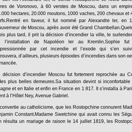
rres de Voronovo, à 60 verstes de Moscou, dans un empir
.000 hectares, 20.000 moutons, 1000 vaches, 200 chevaux et
rfs.Rentré en faveur, il fut nommé par Alexandre ler, en 1
uverneur de Moscou, après avoir été Grand Chambellan.Quel
is plus tard, il prit la décision d’incendier la ville, le surlend
 l’installation de Napoléon ler au Kremlin.Sophie fut 
pressionnée par cet incendie et l’exode qui s’en suivi
trouvera, d’ailleurs, plusieurs épisodes d’incendies dans son o
mancée.
 décision d’incendier Moscou fut fortement reprochée au C
des plus belles demeures.Sa situation devint si inconfortable 
ne et en Italie et enfin en France en 1 817. Il s’installa à Par
irent à l’Hôtel Ney, Avenue Gabriel.
convertie au catholicisme, que les Rostopchine connurent M
Benjamin Constant.Madame Swetchine qui avait connu les Ség
résulta un mariage de raison le 14 juillet 1819, les Rostop