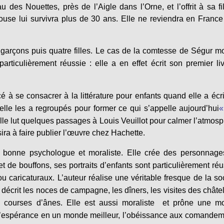
es Nouettes, près de l’Aigle dans l’Orne, et l’offrit à sa fil
use lui survivra plus de 30 ans. Elle ne reviendra en Franc
 garçons puis quatre filles. Le cas de la comtesse de Ségur m
particulièrement réussie : elle a en effet écrit son premier li
 se consacrer à la littérature pour enfants quand elle a écri
’elle les a regroupés pour former ce qui s’appelle aujourd’hui
elle lut quelques passages à
Louis Veuillot pour calmer l’atmos
ira à faire publier l’œuvre chez Hachette.
s bonne psychologue et moraliste. Elle crée des personnage
 de bouffons, ses portraits d’enfants sont particulièrement réu
ou caricaturaux. L’auteur réalise une véritable fresque de la so
 décrit les noces de campagne, les dîners, les visites des châte
es courses d’ânes. Elle est aussi moraliste et prône une m
t, l’espérance en un monde meilleur, l’obéissance aux comande