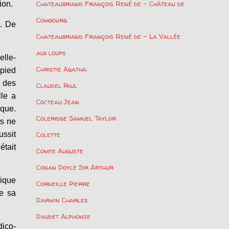
Chateaubriand François René de – Château de
ion.
Combourg
e. De
Chateaubriand François René de – La Vallée
aux loups
elle-
Christie Agatha
 pied
t des
Claudel Paul
lle a
Cocteau Jean
oque.
Coleridge Samuel Taylor
ts ne
ussit
Colette
était
Comte Auguste
Conan Doyle Sir Arthur
rique
Corneille Pierre
de sa
Darwin Charles
Daudet Alphonse
dico-