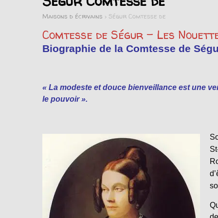
Ségur Comtesse de
Maisons d écrivains
>
Ségur Comtesse de
Comtesse de Ségur – Les Nouett
Biographie de la Comtesse de Ségu
« La modeste et douce bienveillance est une ver
le pouvoir ».
So
St
Ro
d’
so
Qu
de