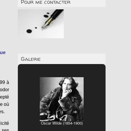
Pour me contacter
que
Galerie
799 à
iodor
cepté
ie où
es.
Oscar Wilde (1854-1900)
icité
s ses