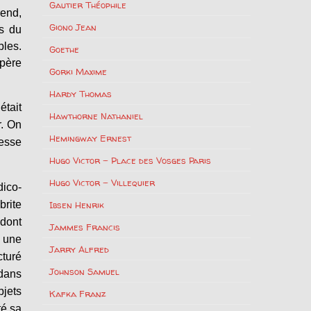
Gautier Théophile
end,
Giono Jean
es du
bles.
Goethe
upère
Gorki Maxime
Hardy Thomas
était
Hawthorne Nathaniel
r. On
Hemingway Ernest
resse
Hugo Victor – Place des Vosges Paris
Hugo Victor – Villequier
dico-
brite
Ibsen Henrik
 dont
Jammes Francis
 une
Jarry Alfred
cturé
Johnson Samuel
 dans
bjets
Kafka Franz
té sa