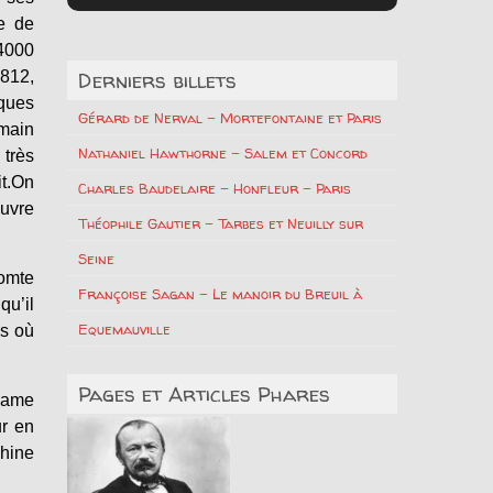
e de
 4000
Derniers billets
812,
ques
Gérard de Nerval – Mortefontaine et Paris
emain
Nathaniel Hawthorne – Salem et Concord
très
t.On
Charles Baudelaire – Honfleur – Paris
euvre
Théophile Gautier – Tarbes et Neuilly sur
Seine
omte
Françoise Sagan – Le manoir du Breuil à
qu’il
Equemauville
is où
Pages et Articles Phares
adame
ur en
chine