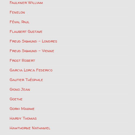
Faulkner William
Fenelon
Féval Paul
Flaubert Gustave
Freud Sigmund – Londres
Freud Sigmund – Vienne
Frost Robert
Garcia Lorca Federico
Gautier Théophile
Giono Jean
Goethe
Gorki Maxime
Hardy Thomas
Hawthorne Nathaniel