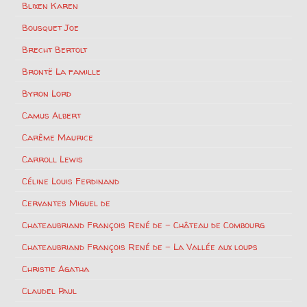
Blixen Karen
Bousquet Joe
Brecht Bertolt
Brontë La famille
Byron Lord
Camus Albert
Carême Maurice
Carroll Lewis
Céline Louis Ferdinand
Cervantes Miguel de
Chateaubriand François René de – Château de Combourg
Chateaubriand François René de – La Vallée aux loups
Christie Agatha
Claudel Paul