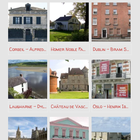
Corbeil – Alfred Jarry
Homer Noble Farm – Robert Frost
Dublin – Bram Stoker
Laugharne – Dylan Thomas
Château de Vascoeil – Jules Michelet
Oslo – Henrik Ibsen