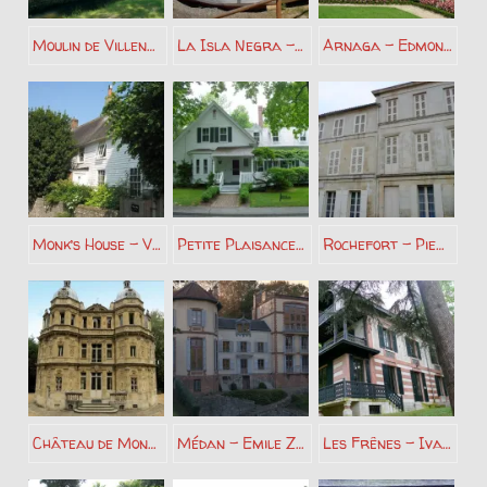
Moulin de Villeneuve – Elsa Triolet et Louis Aragon
La Isla Negra – Pablo Neruda
Arnaga – Edmond Rostand
Monk’s House – Virginia Woolf
Petite Plaisance – Marguerite Yourcenar
Rochefort – Pierre Loti
Château de Monte-Cristo – Alexandre Dumas
Médan – Emile Zola
Les Frênes – Ivan Tourguéniev