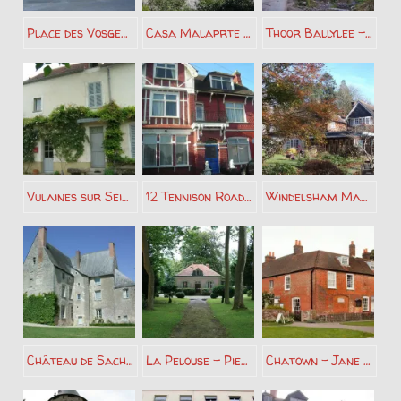
Place des Vosges Paris – Victor Hugo
Casa Malaprte Capri – Curzio Malparte
Thoor Ballylee – William Butler Yeats
Vulaines sur Seine – Stéphane Mallarmé
12 Tennison Road Londres – Arthur Conan Doyle
Windelsham Manor – Arthur Conan Doyle
Château de Saché – Honoré de Balzac
La Pelouse – Pierre Benoit
Chatown – Jane Austen