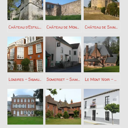
Château d’Estillac – Blaise de Monluc
Château de Monluc – Blaise de Monluc
Château de Sainte Mondane – Fenelon
Londres – Sigmund Freud
Somerset – Samuel Taylor Coleridge
Le Mont Noir – Marguerite Yourcenar