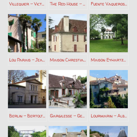
Villequier – Victor Hugo
The Red House – William Morris
Fuente Vaqueros – Federico Garcia Lorca
Lou Parais – Jean Giono
Maison Chrestia Orthez – Francis Jammes
Maison Eyhartzea Hasparren – Francis Jammes
Berlin – Bertolt Brecht
Gargilesse – George Sand
Lourmarin – Albert Camus