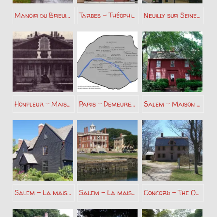
Manoir du Breuil – Françoise Sagan
Tarbes – Théophile Gautier
Neuilly sur Seine – Théophile Gautier
Honfleur – Maison Joujou Charles Baudelaire
Paris – Demeures parisiennes de Charles Baudelaire
Salem – Maison natale de Nathaniel Hawthorne
Salem – La maison aux sept pignons – Nathaniel Hawthorne
Salem – La maison des Douanes – Nathaniel Hawthorne
Concord – The Old Manse – Nathaniel Hawthorne