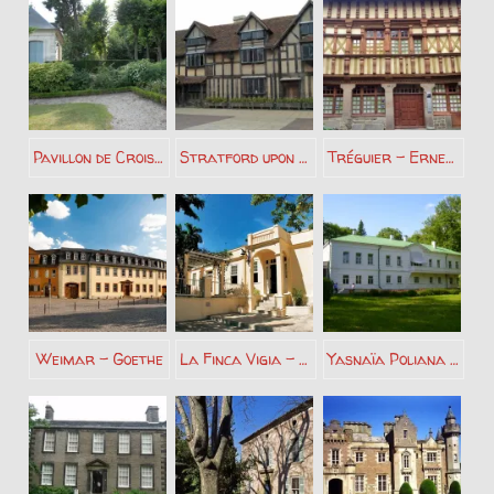
Pavillon de Croisset – Gustave Flaubert
Stratford upon Avon – William Shakespeare
Tréguier – Ernest Renan
Weimar – Goethe
La Finca Vigia – Ernest Hemingway
Yasnaïa Poliana – Léon Tolstoï