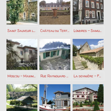
Saint Sauveur le Vicomte – Jules Barbey d’Aurevilly
Château du Tertre – Roger Martin du Gard
Londres – Samuel Johnson
Moscou – Maxime Gorki
Rue Raynouard Paris – Honoré de Balzac
La devinière – François Rabelais