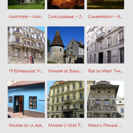
Hartford – Harriet Beecher Stowe
Carcassonne – Joe Bousquet
Champrosay – Alphonse Daudet
19 Berggasse Vienne – Sigmund Freud
Manoir de Bonaventure – Alfred de Musset
Rue du Mont Thabor Paris – Alfred de Musset
Maison de la ruelle d’or Prague – Franz Kafka
Maison U Veze Prague – Franz Kafka
Minuta Prague – Franz Kafka