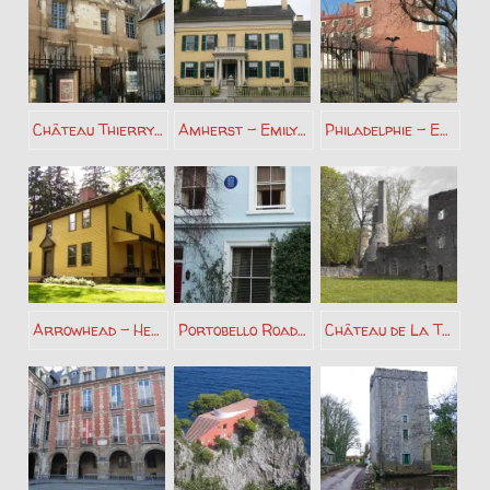
Château Thierry – Jean de La Fontaine
Amherst – Emily Dickinson
Philadelphie – Edgar Allan Poe
Arrowhead – Herman Melville
Portobello Road Londres – George Orwell
Château de La Turmelière – Joachim du Bellay