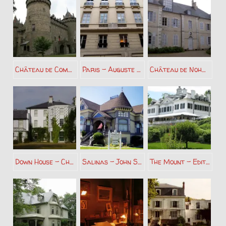
Château de Combourg – François René de Chateaubriand
Paris – Auguste Comte
Château de Nohant – Geroges Sand
Down House – Charles Darwin
Salinas – John Steinbeck
The Mount – Edith Wharton