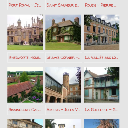
Port Royal – Jean Racine
Saint Sauveur en Puisaye – Colette
Rouen – Pierre Corneille
Knebworth House – Edward Bulwer Lytton
Shaw’s Corner – George Bernard Shaw
La Vallée aux loups – François René de Chateaubriand
Sissinghurt Castle – Vita Sackeville West
Amiens – Jules Verne
La Guillette – Guy de Maupassant