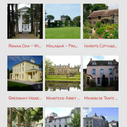
Rowan Oak – William Faulkner
Malagar – François Mauriac
Hardy’s Cottage – Thomas Hardy
Greenway House – Agatha Christie
Newstead Abbey – Lord Byron
Maison de Tante Léonie – Marcel Proust