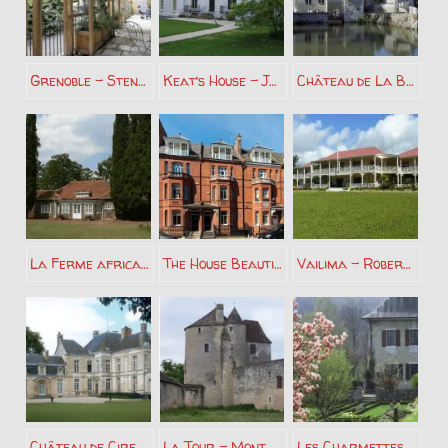
Grenoble – Stendhal
Keat’s House – John Keats
Château de La Brède – Montesquieu
La Ferme africaine – Karen Blixen
The House Beautiful – Oscar Wilde
Vailima – Robert Louis Stevenson
Château de Cirey – Voltaire
La Tour – Montaigne
Les Charmettes – Jean Jacques Rousseau