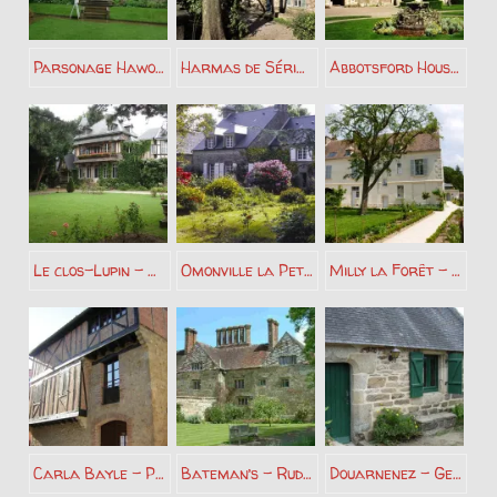
Parsonage Haworth – Les Brontë
Harmas de Sérignan – Jean Henri Fabre
Abbotsford House – Walter Scott
Le clos-Lupin – Maurice Leblanc
Omonville la Petite – Jacques Prévert
Milly la Forêt – Jean Cocteau
Carla Bayle – Pierre Bayle
Bateman’s – Rudyard Kipling
Douarnenez – Georges Perros