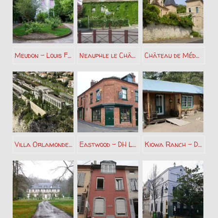
Meudon – Louis Ferdinand Céline
Neauphle le Château – Marguerite Duras
Château de Médan – Maurice Maeterlinck
Villa Orlamonde « Palais Maeterlinck » – Maurice Maeterlinck
Eastwood – DH Lawrence
Kiowa Ranch – DH Lawrence