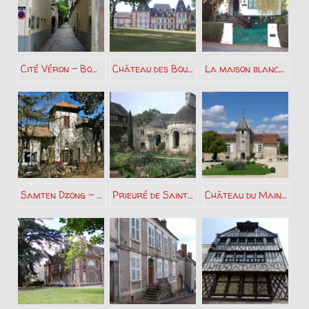
Cité Véron – Boris Vian
Château des Bouettes – Comtesse de Ségur
La maison blanche – Maurice Carême
Samten Dzong – Alexandra David Neel
Prieuré de Saint Cosme – Pierre de Ronsard
Château du Maine Giraud – Alfred de Vigny