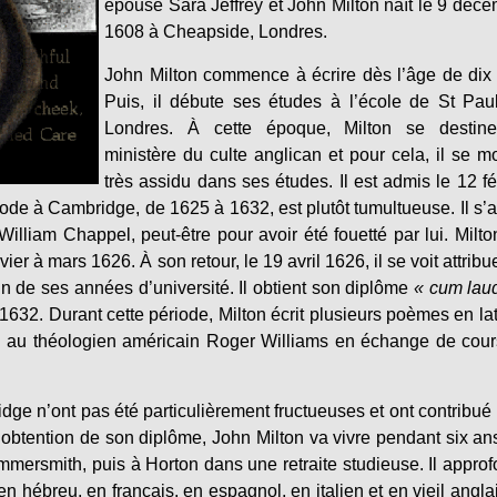
épouse Sara Jeffrey et John Milton naît le 9 déc
1608 à Cheapside, Londres.
John Milton commence à écrire dès l’âge de dix
Puis, il débute ses études à l’école de St Pau
Londres. À cette époque, Milton se destin
ministère du culte anglican et pour cela, il se m
très assidu dans ses études. Il est admis le 12 fé
ode à Cambridge, de 1625 à 1632, est plutôt tumultueuse. Il s’
lliam Chappel, peut-être pour avoir été fouetté par lui. Milto
er à mars 1626. À son retour, le 19 avril 1626, il se voit attribu
in de ses années d’université. Il obtient son diplôme
« cum lau
let 1632. Durant cette période, Milton écrit plusieurs poèmes en lat
eu au théologien américain Roger Williams en échange de cou
ge n’ont pas été particulièrement fructueuses et ont contribué
’obtention de son diplôme, John Milton va vivre pendant six an
ersmith, puis à Horton dans une retraite studieuse. Il approf
 hébreu, en français, en espagnol, en italien et en vieil anglai