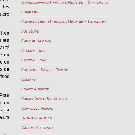
Chateaubriand François René de – Château de
é des
Combourg
stère
Chateaubriand François René de – La Vallée
aux loups
nt en
t sur
Christie Agatha
arité
Claudel Paul
e du
Cocteau Jean
le en
rs de
Coleridge Samuel Taylor
rises
Colette
Comte Auguste
 Pour
Conan Doyle Sir Arthur
te en
Corneille Pierre
 à la
ieurs
Darwin Charles
Daudet Alphonse