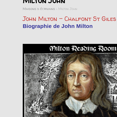
Milton John
Maisons d écrivains
>
Milton John
John Milton – Chalfont St Giles
Biographie de John Milton