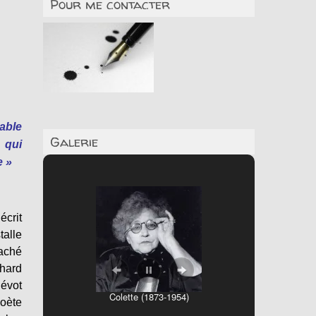
Pour me contacter
able
Galerie
 qui
e »
écrit
talle
aché
hard
dévot
Colette (1873-1954)
poète