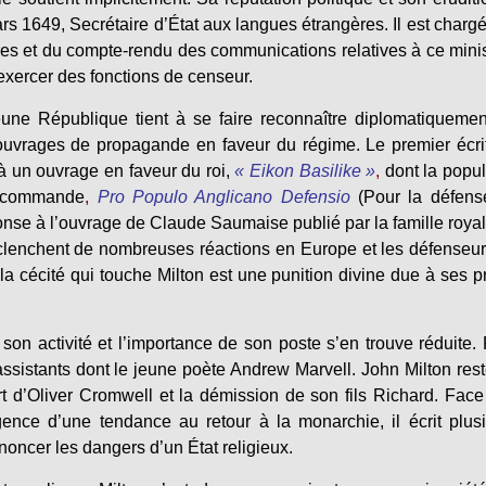
rs 1649, Secrétaire d’État aux langues étrangères. Il est charg
ères et du compte-rendu des communications relatives à ce mini
 exercer des fonctions de censeur.
une République tient à se faire reconnaître diplomatiqueme
ouvrages de propagande en faveur du régime. Le premier écri
 un ouvrage en faveur du roi,
« Eikon Basilike »
,
dont la popul
re commande
,
Pro Populo Anglicano Defensio
(Pour la défens
ponse à l’ouvrage de Claude Saumaise publié par la famille roya
enchent de nombreuses réactions en Europe et les défenseu
la cécité qui touche Milton est une punition divine due à ses p
son activité et l’importance de son poste s’en trouve réduite.
’assistants dont le jeune poète Andrew Marvell. John Milton res
rt d’Oliver Cromwell et la démission de son fils Richard. Face
rgence d’une tendance au retour à la monarchie, il écrit plus
noncer les dangers d’un État religieux.