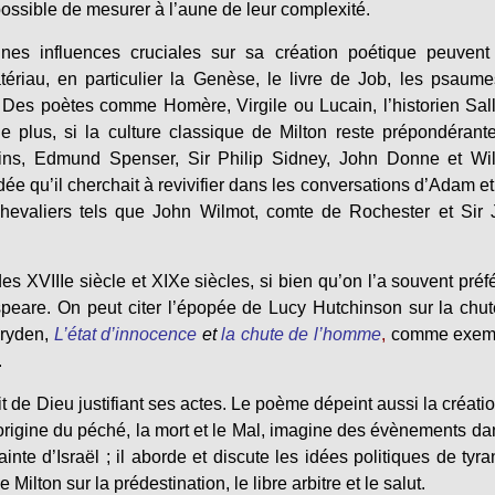
t possible de mesurer à l’aune de leur complexité.
aines influences cruciales sur sa création poétique peuvent
ériau, en particulier la Genèse, le livre de Job, les psaume
Des poètes comme Homère, Virgile ou Lucain, l’historien Sal
e plus, si la culture classique de Milton reste prépondérant
ains, Edmund Spenser, Sir Philip Sidney, John Donne et Wil
e qu’il cherchait à revivifier dans les conversations d’Adam e
chevaliers tels que John Wilmot, comte de Rochester et Sir
 des XVIIIe siècle et XIXe siècles, si bien qu’on l’a souvent préf
peare. On peut citer l’épopée de Lucy Hutchinson sur la chu
Dryden,
L’état d’innocence
et
la chute de l’homme
,
comme exem
.
it de Dieu justifiant ses actes. Le poème dépeint aussi la créati
e l’origine du péché, la mort et le Mal, imagine des évènements da
inte d’Israël ; il aborde et discute les idées politiques de tyra
 Milton sur la prédestination, le libre arbitre et le salut.