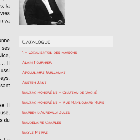
s, la
uvres
on va
Catalogue
bonne
r ses
1 – Localisation des maisons
Nice,
Alain Fournier
e… Il
ussi
Apollinaire Guillaume
pays.
Austen Jane
ssant
Balzac Honoré de – Château de Saché
Balzac Honoré de – Rue Raynouard Paris
e. Il
Barbey d'Aurevilly Jules
euse,
rs du
Baudelaire Charles
Bayle Pierre
r. La