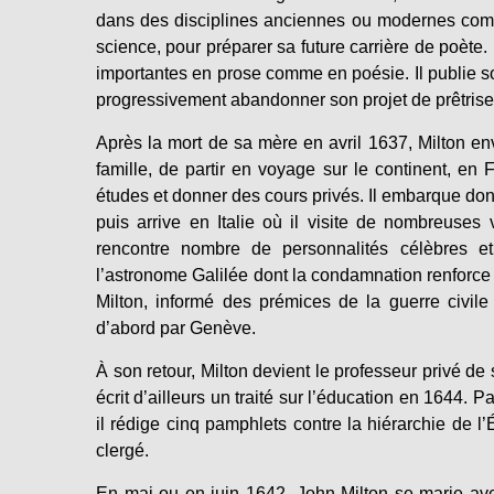
dans des disciplines anciennes ou modernes comme la
science, pour préparer sa future carrière de poète. 
importantes en prose comme en poésie. Il publie s
progressivement abandonner son projet de prêtrise 
Après la mort de sa mère en avril 1637, Milton e
famille, de partir en voyage sur le continent, en 
études et donner des cours privés. Il embarque don
puis arrive en Italie où il visite de nombreuses
rencontre nombre de personnalités célèbres et
l’astronome Galilée dont la condamnation renforce 
Milton, informé des prémices de la guerre civil
d’abord par Genève.
À son retour, Milton devient le professeur privé de
écrit d’ailleurs un traité sur l’éducation en 1644. 
il rédige cinq pamphlets contre la hiérarchie de l’É
clergé.
En mai ou en juin 1642, John Milton se marie ave