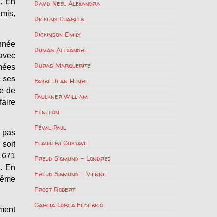
é. En
David Neel Alexandra
amis,
Dickens Charles
Dickinson Emily
nnée
Dumas Alexandre
 avec
Duras Marguerite
nnées
e ses
Fabre Jean Henri
te de
Faulkner William
faire
Fenelon
Féval Paul
e pas
Flaubert Gustave
 soit
 1671
Freud Sigmund – Londres
s. En
Freud Sigmund – Vienne
 même
Frost Robert
Garcia Lorca Federico
ement