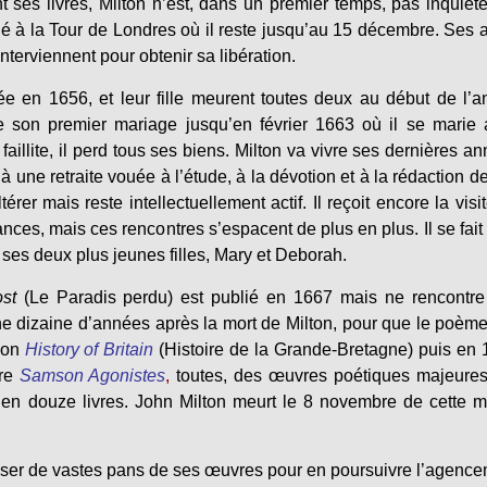
t ses livres, Milton n’est, dans un premier temps, pas inquiét
né à la Tour de Londres où il reste jusqu’au 15 décembre. Ses 
terviennent pour obtenir sa libération.
en 1656, et leur fille meurent toutes deux au début de l’a
s de son premier mariage jusqu’en février 1663 où il se marie
faillite, il perd tous ses biens. Milton va vivre ses dernières a
une retraite vouée à l’étude, à la dévotion et à la rédaction d
érer mais reste intellectuellement actif. Il reçoit encore la visi
nces, mais ces rencontres s’espacent de plus en plus. Il se fait 
 ses deux plus jeunes filles, Mary et Deborah.
ost
(Le Paradis perdu) est publié en 1667 mais ne rencontr
ne dizaine d’années après la mort de Milton, pour que le poème
son
History of Britain
(Histoire de la Grande-Bretagne) puis en
re
Samson Agonistes
,
toutes, des œuvres poétiques majeure
en douze livres. John Milton meurt le 8 novembre de cette
oriser de vastes pans de ses œuvres pour en poursuivre l’agenc