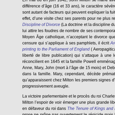
différence d’âge (16 et 33 ans), le caractère sévère
sont autant de facteurs qui peuvent expliquer la fu
effet, d’une visite chez ses parents pour ne plus r
Discipline of Divorce
(La doctrine et la discipline d
lui attire les foudres de nombre de ses contempora
Moyen Âge catholique, n’acceptant le divorce que p
censure qui s’applique à ses pamphlets, il écrit
Ar
printing to the Parliament of England
( Aeropagitic
liberté de libre publication) qui s’attaque à une 
réconcilient en 1645 et la famille Powell emménage
Anne, Mary, John (mort à l’âge de 15 mois) et Deb
dans la famille. Mary, cependant, décède préma
qu’apparaissent chez Milton les premiers signes d
progressivement aveugle.
La victoire parlementaire et le procès du roi Charl
Milton l’espoir de voir émerger une plus grande li
en défaveur du roi dans
The Tenure of Kings and 
prose ne prône pas ouvertement le régicide mais le