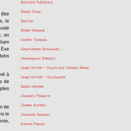
Gautier Théophile
Giono Jean
 être
Goethe
s, le
luste
Gorki Maxime
e, on
Hardy Thomas
liam
Hawthorne Nathaniel
t Ève
 John
Hemingway Ernest
Hugo Victor – Place des Vosges Paris
éré à
Hugo Victor – Villequier
te de
Ibsen Henrik
ples
Jammes Francis
Jarry Alfred
on de
ns le
Johnson Samuel
nnie,
Kafka Franz