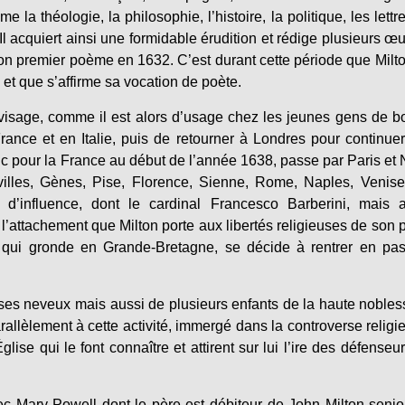
 théologie, la philosophie, l’histoire, la politique, les lettre
Il acquiert ainsi une formidable érudition et rédige plusieurs œ
on premier poème en 1632. C’est durant cette période que Milt
et que s’affirme sa vocation de poète.
nvisage, comme il est alors d’usage chez les jeunes gens de 
France et en Italie, puis de retourner à Londres pour continue
c pour la France au début de l’année 1638, passe par Paris et 
 villes, Gènes, Pise, Florence, Sienne, Rome, Naples, Venis
 d’influence, dont le cardinal Francesco Barberini, mais a
l’attachement que Milton porte aux libertés religieuses de son 
e qui gronde en Grande-Bretagne, se décide à rentrer en pa
 ses neveux mais aussi de plusieurs enfants de la haute nobless
Parallèlement à cette activité, immergé dans la controverse religi
glise qui le font connaître et attirent sur lui l’ire des défenseu
c Mary Powell dont le père est débiteur de John Milton senio