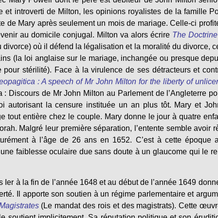
 et introverti de Milton, les opinions royalistes de la famille P
ite de Mary après seulement un mois de mariage. Celle-ci profit
evenir au domicile conjugal. Milton va alors écrire
The Doctrine
u divorce) où il défend la légalisation et la moralité du divorce, c
ins (la loi anglaise sur le mariage, inchangée ou presque depu
our stérilité). Face à la virulence de ses détracteurs et cont
eopagitica : A speech of Mr John Milton for the liberty of unlic
a : Discours de Mr John Milton au Parlement de l’Angleterre po
loi autorisant la censure instituée un an plus tôt. Mary et Jo
 tout entière chez le couple. Mary donne le jour à quatre enfa
orah. Malgré leur première séparation, l’entente semble avoir 
turément à l’âge de 26 ans en 1652. C’est à cette époque a
’une faiblesse oculaire due sans doute à un glaucome qui le r
es Ier à la fin de l’année 1648 et au début de l’année 1649 donn
berté. Il apporte son soutien à un régime parlementaire et argu
Magistrates
(Le mandat des rois et des magistrats). Cette œuv
 soutient implicitement. Sa réputation politique et son éruditi