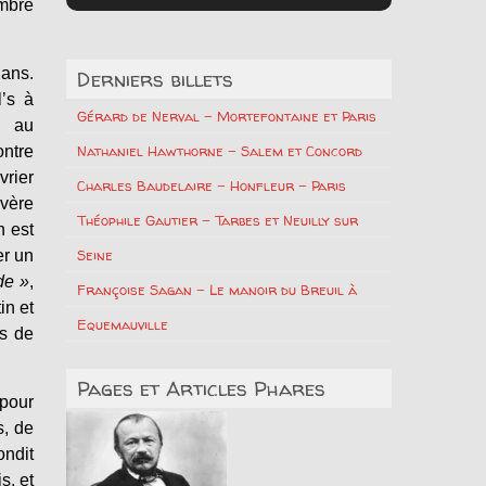
embre
 ans.
Derniers billets
l’s à
Gérard de Nerval – Mortefontaine et Paris
e au
Nathaniel Hawthorne – Salem et Concord
ontre
vrier
Charles Baudelaire – Honfleur – Paris
avère
Théophile Gautier – Tarbes et Neuilly sur
n est
Seine
er un
de »
,
Françoise Sagan – Le manoir du Breuil à
in et
Equemauville
rs de
Pages et Articles Phares
 pour
s, de
ondit
s, et