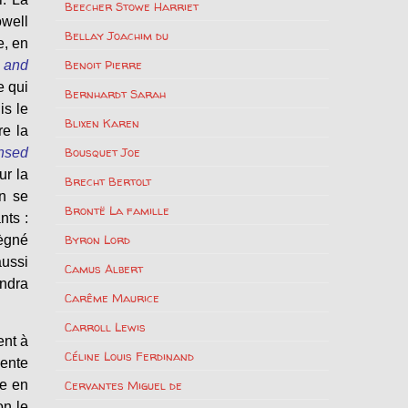
Beecher Stowe Harriet
owell
Bellay Joachim du
e, en
Benoit Pierre
 and
e qui
Bernhardt Sarah
is le
Blixen Karen
re la
Bousquet Joe
ensed
ur la
Brecht Bertolt
hn se
Brontë La famille
nts :
Byron Lord
règné
ussi
Camus Albert
endra
Carême Maurice
Carroll Lewis
ent à
Céline Louis Ferdinand
mente
re en
Cervantes Miguel de
on le