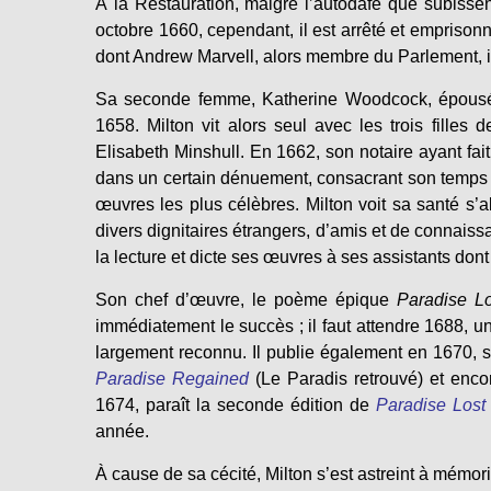
À la Restauration, malgré l’autodafé que subissen
octobre 1660, cependant, il est arrêté et emprison
dont Andrew Marvell, alors membre du Parlement, in
Sa seconde femme, Katherine Woodcock, épousée 
1658. Milton vit alors seul avec les trois fille
Elisabeth Minshull. En 1662, son notaire ayant fait 
dans un certain dénuement, consacrant son temps à 
œuvres les plus célèbres. Milton voit sa santé s’alt
divers dignitaires étrangers, d’amis et de connaissa
la lecture et dicte ses œuvres à ses assistants dont
Son chef d’œuvre, le poème épique
Paradise L
immédiatement le succès ; il faut attendre 1688, u
largement reconnu. Il publie également en 1670, 
Paradise Regained
(Le Paradis retrouvé) et enco
1674, paraît la seconde édition de
Paradise Lost
année.
À cause de sa cécité, Milton s’est astreint à mém