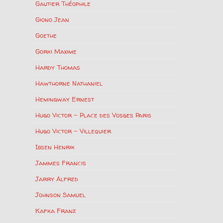
Gautier Théophile
Giono Jean
Goethe
Gorki Maxime
Hardy Thomas
Hawthorne Nathaniel
Hemingway Ernest
Hugo Victor – Place des Vosges Paris
Hugo Victor – Villequier
Ibsen Henrik
Jammes Francis
Jarry Alfred
Johnson Samuel
Kafka Franz