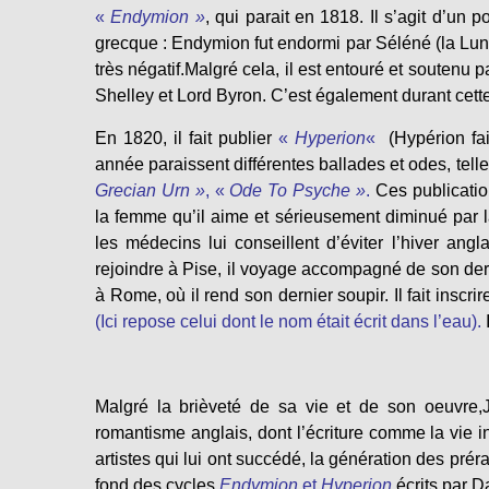
«
Endymion »
,
qui parait en 1818. Il s’agit d’un p
grecque : Endymion fut endormi par Séléné (la Lune)
très négatif.Malgré cela, il est entouré et soutenu
Shelley et Lord Byron. C’est également durant cette
En 1820, il fait publier
«
Hyperion
«
(Hypérion fai
année paraissent différentes ballades et odes, tell
Grecian Urn »
, «
Ode To Psyche »
.
Ces publicatio
la femme qu’il aime et sérieusement diminué par la 
les médecins lui conseillent d’éviter l’hiver anglai
rejoindre à Pise, il voyage accompagné de son dern
à Rome, où il rend son dernier soupir. Il fait insc
(Ici repose celui dont le nom était écrit dans l’eau)
.
Malgré la brièveté de sa vie et de son oeuvre
romantisme anglais, dont l’écriture comme la vie i
artistes qui lui ont succédé, la génération des prér
fond des cycles
Endymion
et
Hyperion
écrits par D