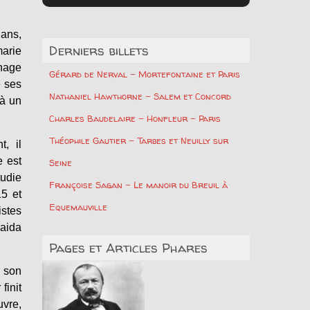
 ans,
Derniers billets
marie
nage
Gérard de Nerval – Mortefontaine et Paris
e ses
Nathaniel Hawthorne – Salem et Concord
 à un
Charles Baudelaire – Honfleur – Paris
Théophile Gautier – Tarbes et Neuilly sur
t, il
 est
Seine
tudie
Françoise Sagan – Le manoir du Breuil à
15 et
Equemauville
istes
’aida
Pages et Articles Phares
r son
finit
vre,