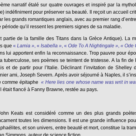
oème narratif étalé sur quatre ouvrages et inspiré par la mytho
 indéfiniment pour préserver sa beauté. Il reçoit un accueil cri
 par les grands romantiques anglais, avec au premier rang d’entr
 période qu’il ressent les premiers signes de sa maladie.
t partie de la famille des Titans dans la Grèce Antique). La
es que
«
Lamia »
, «
Isabella »
, «
Ode To A Nightingale »
,
« Ode 
ns lui apportent enfin la reconnaissance. Trop pauvre pour ép
tuberculose, ses poèmes se teintent de tristesse. A la fin de l
s et de partir pour l’Italie. Déclinant l’invitation de Shelley 
ier ami, Joseph Severn. Après avoir séjourné à Naples, il s’ins
rire comme épitaphe
« Here lies one whose name was writ in wa
Il était fiancé à Fanny Brawne, restée au pays.
,John Keats est considéré comme un des plus grands poète
ncarnent toutes les dimensions. Il est une grande influence pou
aphaélites, et son univers, entre beauté et mort, constitue la tra
an Simmons, auteur de science fiction.