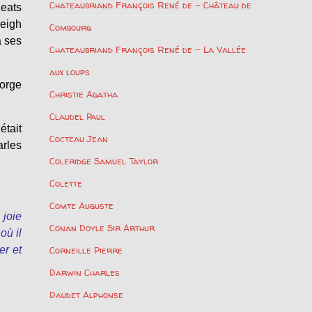
Chateaubriand François René de – Château de
eats
Leigh
Combourg
a ses
Chateaubriand François René de – La Vallée
aux loups
eorge
Christie Agatha
Claudel Paul
était
Cocteau Jean
rles
Coleridge Samuel Taylor
Colette
Comte Auguste
 joie
Conan Doyle Sir Arthur
où il
er et
Corneille Pierre
Darwin Charles
Daudet Alphonse