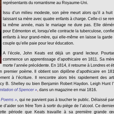
représentants du romantisme au Royaume-Uni.
Issu d’un milieu modeste, son père meurt alors qu’il a huit
laissant sa mère avec quatre enfants à charge. Celle-ci se re
la même année, mais le mariage ne dure pas. Elle démé
pour Edmonton et, lorsqu’elle contracte la tuberculose, confi
enfants à leur grand-mère, qui elle-même en laisse la garde
couple qu’elle paie pour leur éducation.
A l’école, John Keats est déjà un grand lecteur. Pourtan
commence un apprentissage d’apothicaire en 1811. Sa mère
morte l’année précédente. En 1814, il retourne à Londres et é
n premier poème. Il obtient son diplôme d’apothicaire en 18
nt à l’écriture. Il rencontre alors très rapidement des art
cy B. Shelley ou bien Benjamin Robert Haydon. Leigh Hunt l
Imitation of Spencer »
,
dans un magazine en mai 1816.
«
Poems »
, qui ne parvient pas à toucher le public. Délaissé pa
te d’aider son frère Tom à sortir du piège de l’alcool. Ce dernier 
ette période que Keats travaille à sa première grande œu