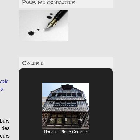
Pour me contacter
Galerie
voir
es
sbury
e des
Rouen – Pierre Corneille
leurs