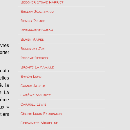
Beecher Stowe Harriet
Bellay Joachim du
Benoit Pierre
Bernhardt Sarah
Blixen Karen
ivres
Bousquet Joe
orter
Brecht Bertolt
Brontë La famille
Heath
Byron Lord
ettes
é, la
Camus Albert
e. La
Carême Maurice
ième
Carroll Lewis
aux »
Céline Louis Ferdinand
tiers
Cervantes Miguel de