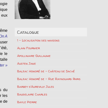
logie
tique
e eux
 même
Catalogue
On A
1 – Localisation des maisons
ouser
’été,
Alain Fournier
de le
Apollinaire Guillaume
talle
Austen Jane
ter »
Balzac Honoré de – Château de Saché
Balzac Honoré de – Rue Raynouard Paris
Barbey d'Aurevilly Jules
s du
Baudelaire Charles
r les
me de
Bayle Pierre