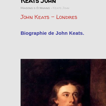
Keats John
Maisons d écrivains
>
Keats John
John Keats – Londres
Biographie de John Keats.