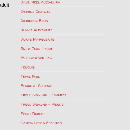
David Neel Alexandra
aduit
Dickens Charles
Dickinson Emily
Dumas Alexandre
Duras Marguerite
Fabre Jean Henri
Faulkner William
Fenelon
Féval Paul
Flaubert Gustave
Freud Sigmund – Londres
Freud Sigmund – Vienne
Frost Robert
Garcia Lorca Federico