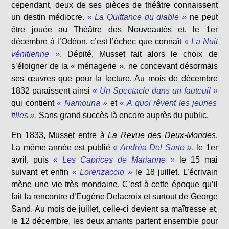
cependant, deux de ses pièces de théâtre connaissent
un destin médiocre.
«
La Quittance du diable »
ne peut
être jouée au Théâtre des Nouveautés et, le 1er
décembre à l’Odéon, c’est l’échec que connaît
«
La Nuit
vénitienne »
.
Dépité, Musset fait alors le choix de
s’éloigner de la « ménagerie », ne concevant désormais
ses œuvres que pour la lecture. Au mois de décembre
1832 paraissent ainsi
«
Un Spectacle dans un fauteuil »
qui contient
«
Namouna »
et
«
A quoi rêvent les jeunes
filles »
.
Sans grand succès là encore auprès du public.
En 1833, Musset entre à
La Revue des Deux-Mondes
.
La même année est publié
«
Andréa Del Sarto »
,
le 1er
avril, puis
«
Les Caprices de Marianne »
le 15 mai
suivant et enfin
«
Lorenzaccio »
le 18 juillet. L’écrivain
mène une vie très mondaine. C’est à cette époque qu’il
fait la rencontre d’Eugène Delacroix et surtout de George
Sand. Au mois de juillet, celle-ci devient sa maîtresse et,
le 12 décembre, les deux amants partent ensemble pour