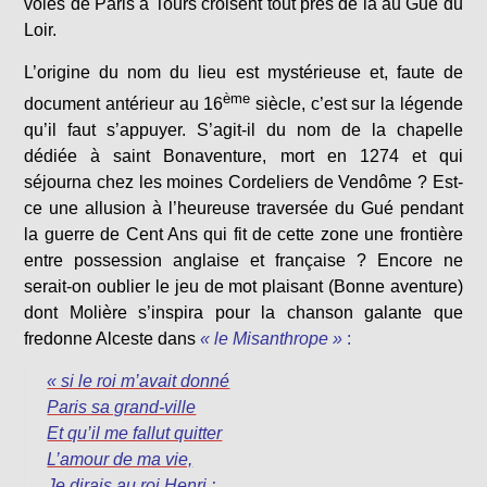
voies de Paris à Tours croisent tout près de là au Gué du
Loir.
L’origine du nom du lieu est mystérieuse et, faute de
ème
document antérieur au 16
siècle, c’est sur la légende
qu’il faut s’appuyer. S’agit-il du nom de la chapelle
dédiée à saint Bonaventure, mort en 1274 et qui
séjourna chez les moines Cordeliers de Vendôme ? Est-
ce une allusion à l’heureuse traversée du Gué pendant
la guerre de Cent Ans qui fit de cette zone une frontière
entre possession anglaise et française ? Encore ne
serait-on oublier le jeu de mot plaisant (Bonne aventure)
dont Molière s’inspira pour la chanson galante que
fredonne Alceste dans
« le Misanthrope »
:
« si le roi m’avait donné
Paris sa grand-ville
Et qu’il me fallut quitter
L’amour de ma vie,
Je dirais au roi Henri :