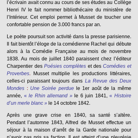
l’écrivain avait connu au cours de ses études au Collège
Henri IV le fait nommer bibliothécaire du ministère de
l’Intérieur. Cet emploi permet à Musset de toucher une
confortable pension de 3.000 francs par an.
Le poète poursuit son activité dans la presse parisienne.
Il fait bientôt l’éloge de la comédienne Rachel qui débute
alors à la Comédie Française au mois de novembre
1838. Au mois de juillet 1840 paraissent chez l’éditeur
Charpentier des
Poésies complètes
et des
Comédies et
Proverbes
.
Musset multiplie les productions littéraires,
celles-ci paraissant toujours dans
La Revue des Deux
Mondes
:
Une Soirée perdue
le 1er août de la même
année,
«
le Rhin allemand »
le 6 juin 1841,
«
Histoire
d’un merle blanc »
le 14 octobre 1842.
Après une grave crise en 1840, sa santé s’altère.
Pendant l’automne 1843, Alfred de Musset effectue un
séjour à la maison d’arrêt de la Garde nationale pour
n’avoir pas pris sa faction. Il est atteint d’une pleurésie