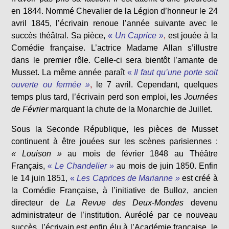
en 1844. Nommé Chevalier de la Légion d’honneur le 24
avril 1845, l’écrivain renoue l’année suivante avec le
succès théâtral. Sa pièce,
«
Un Caprice »
,
est jouée à la
Comédie française. L’actrice Madame Allan s’illustre
dans le premier rôle. Celle-ci sera bientôt l’amante de
Musset. La même année paraît
«
Il faut qu’une porte soit
ouverte ou fermée »
,
le 7 avril. Cependant, quelques
temps plus tard, l’écrivain perd son emploi, les
Journées
de Février
marquant la chute de la Monarchie de Juillet.
Sous la Seconde République, les pièces de Musset
continuent à être jouées sur les scènes parisiennes :
« Louison »
au mois de février 1848 au Théâtre
Français,
«
Le Chandelier »
au mois de juin 1850. Enfin
le 14 juin 1851,
«
Les Caprices de Marianne »
est créé à
la Comédie Française, à l’initiative de Bulloz, ancien
directeur de
La Revue des Deux-Mondes
devenu
administrateur de l’institution. Auréolé par ce nouveau
succès, l’écrivain est enfin élu à l’Académie française, le