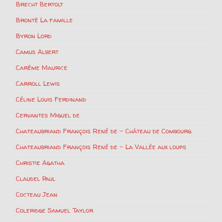
Brecht Bertolt
Brontë La famille
Byron Lord
Camus Albert
Carême Maurice
Carroll Lewis
Céline Louis Ferdinand
Cervantes Miguel de
Chateaubriand François René de – Château de Combourg
Chateaubriand François René de – La Vallée aux loups
Christie Agatha
Claudel Paul
Cocteau Jean
Coleridge Samuel Taylor