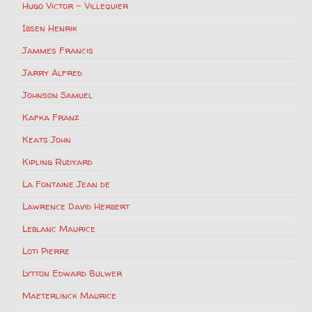
Hugo Victor – Villequier
Ibsen Henrik
Jammes Francis
Jarry Alfred
Johnson Samuel
Kafka Franz
Keats John
Kipling Rudyard
La Fontaine Jean de
Lawrence David Herbert
Leblanc Maurice
Loti Pierre
Lytton Edward Bulwer
Maeterlinck Maurice