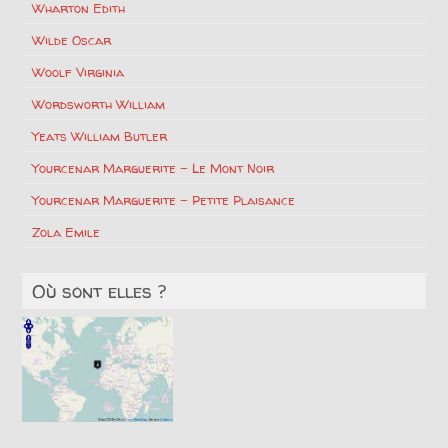
Wharton Edith
Wilde Oscar
Woolf Virginia
Wordsworth William
Yeats William Butler
Yourcenar Marguerite – Le Mont Noir
Yourcenar Marguerite – Petite Plaisance
Zola Emile
Où sont elles ?