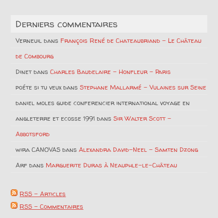
Derniers commentaires
Verneuil
dans
François René de Chateaubriand – Le Château
de Combourg
Dinet
dans
Charles Baudelaire – Honfleur – Paris
poéte si tu veux
dans
Stephane Mallarmé – Vulaines sur Seine
daniel moles guide conferencier international voyage en
angleterre et ecosse 1991
dans
Sir Walter Scott –
Abbotsford
wira CANOVAS
dans
Alexandra David-Neel – Samten Dzong
Arf
dans
Marguerite Duras à Neauphle-le-Château
RSS - Articles
RSS - Commentaires