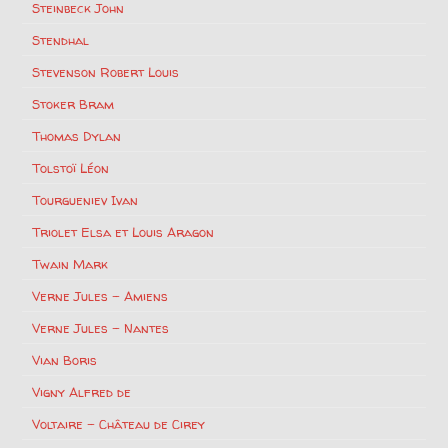
Steinbeck John
Stendhal
Stevenson Robert Louis
Stoker Bram
Thomas Dylan
Tolstoï Léon
Tourgueniev Ivan
Triolet Elsa et Louis Aragon
Twain Mark
Verne Jules – Amiens
Verne Jules – Nantes
Vian Boris
Vigny Alfred de
Voltaire – Château de Cirey