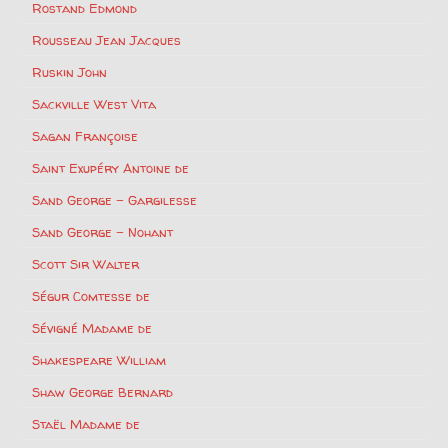
Rostand Edmond
Rousseau Jean Jacques
Ruskin John
Sackville West Vita
Sagan Françoise
Saint Exupéry Antoine de
Sand George – Gargilesse
Sand George – Nohant
Scott Sir Walter
Ségur Comtesse de
Sévigné Madame de
Shakespeare William
Shaw George Bernard
Staël Madame de