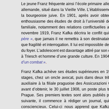
Le jeune Franz fréquente ainsi l’école primaire al
allemande, situé dans la Vieille Ville. L’établisse
la bourgeoisie juive. En 1901, après avoir ob
enthousiasme des études de droit à l’université 
familiale, notamment des relations conflictuelle
novembre 1919, Franz Kafka décrira le conflit qui
père »
,
que jamais il ne remettra à son destinataire
que fragilité et interrogation. Il lui est impossible
du foyer. L’adolescent est davantage attiré par s
à Triesch et homme d’une grande culture. En 1904, 
d’un combat »
.
Franz Kafka achève ses études supérieures en 1906,
stages, chez un oncle avocat, puis dans deux tri
auxiliaire à la filiale praguoise des Assicurazion
avant d’obtenir, le 30 juillet 1908, un poste plus t
Prague. Ses premiers textes sont alors publiés p
suivante, il commence à rédiger un journal, qui
consciencieux. Celui-ci nous apprend que Kafka 