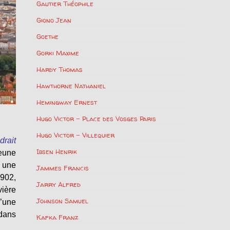
Gautier Théophile
Giono Jean
Goethe
Gorki Maxime
Hardy Thomas
Hawthorne Nathaniel
Hemingway Ernest
Hugo Victor – Place des Vosges Paris
Hugo Victor – Villequier
drait
Ibsen Henrik
jeune
e une
Jammes Francis
1902,
Jarry Alfred
vière
Johnson Samuel
u’une
 dans
Kafka Franz