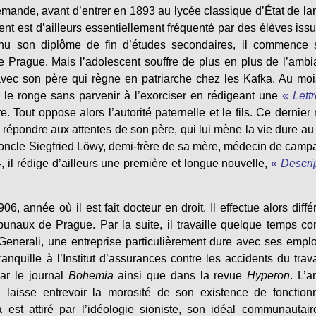
lemande, avant d’entrer en 1893 au lycée classique d’État de l
ment est d’ailleurs essentiellement fréquenté par des élèves iss
tenu son diplôme de fin d’études secondaires, il commence 
de Prague. Mais l’adolescent souffre de plus en plus de l’amb
s avec son père qui règne en patriarche chez les Kafka. Au mo
 le ronge sans parvenir à l’exorciser en rédigeant une
«
Lett
. Tout oppose alors l’autorité paternelle et le fils. Ce dernier 
 de répondre aux attentes de son père, qui lui mène la vie dure au
on oncle Siegfried Löwy, demi-frère de sa mère, médecin de cam
il rédige d’ailleurs une première et longue nouvelle,
«
Descri
 année où il est fait docteur en droit. Il effectue alors diffé
bunaux de Prague. Par la suite, il travaille quelque temps 
i Generali, une entreprise particulièrement dure avec ses empl
ranquille à l’Institut d’assurances contre les accidents du trava
ar le journal
Bohemia
ainsi que dans la revue
Hyperon
. L’
 laisse entrevoir la morosité de son existence de fonction
est attiré par l’idéologie sioniste, son idéal communautai