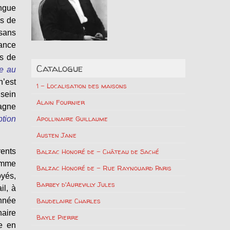
angue
us de
sans
iance
is de
Catalogue
re au
n’est
1 – Localisation des maisons
 sein
Alain Fournier
pagne
Apollinaire Guillaume
ption
Austen Jane
rents
Balzac Honoré de – Château de Saché
comme
Balzac Honoré de – Rue Raynouard Paris
oyés,
Barbey d'Aurevilly Jules
il, à
année
Baudelaire Charles
naire
Bayle Pierre
re en