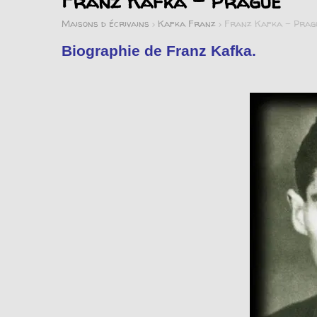
Franz Kafka – Prague
Maisons d écrivains
>
Kafka Franz
>
Franz Kafka – Prag
Biographie de Franz Kafka.