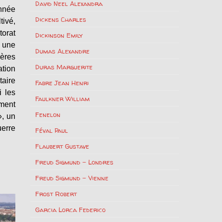
David Neel Alexandra
année
Dickens Charles
tivé,
torat
Dickinson Emily
t une
Dumas Alexandre
ières
Duras Marguerite
ation
taire
Fabre Jean Henri
i les
Faulkner William
ment
Fenelon
», un
uerre
Féval Paul
Flaubert Gustave
Freud Sigmund – Londres
Freud Sigmund – Vienne
Frost Robert
Garcia Lorca Federico