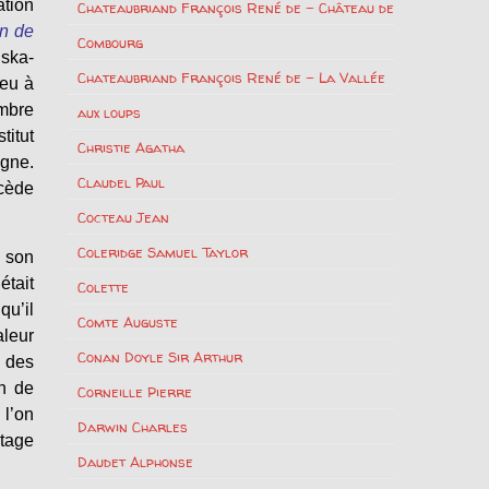
ation
Chateaubriand François René de – Château de
n de
Combourg
nska-
Chateaubriand François René de – La Vallée
Peu à
embre
aux loups
itut
Christie Agatha
agne.
Claudel Paul
écède
Cocteau Jean
Coleridge Samuel Taylor
s son
était
Colette
qu’il
Comte Auguste
aleur
Conan Doyle Sir Arthur
: des
in de
Corneille Pierre
 l’on
Darwin Charles
ntage
Daudet Alphonse