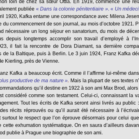
 non loin de chez sa sœur Ottla. En 1919, commence une rel
alement publiée
«
Dans la colonie pénitentiaire »
. «
Un médeci
’avril 1920, Kafka entame une correspondance avec Milena Jese
ecture du commencement de son journal, au mois d’octobre 1921. 
end nécessaire un long séjour en sanatorium, du mois de déc
 depuis longtemps accomplir son travail d’employé à l’Inst
1923, il fait la rencontre de Dora Diamant, sa dernière comp
 de la Baltique, puis à Berlin. Le 3 juin 1924, Franz Kafka d
 Kierling, près de Vienne.
ranz Kafka a beaucoup écrit. Comme il l’affirme lui-même dan
a plus productive de ma nature »
.
Mais la plupart de ses textes n’
ecommandations qu’il destine en 1922 à son ami Max Brod, alors 
est considéré comme son testament. Celui-ci, connaissant la v
gement. Tout les écrits de Kafka seront ainsi livrés au public 
es récits réprouvés ou qu’il aurait été nécessaire à l’écriva
st surtout le respect que l’on éprouve désormais pour celui que
cette exhumation systématique. On en saura d’ailleurs dava
od publie à Prague une biographie de son ami.