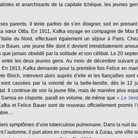
cialistes et anarchisants de la capitale tchèque, les jeunes ge
es parents. Il tente parfois de s’en éloigner, soit en prenan
z sa sœur Ottla. En 1911, Kafka voyage en compagnie de Max 
Italie du Nord, effectuant également un séjour à Paris. Che
lice Bauer, une jeune fille dont il devient immédiatement amou
 que jamais obsédé par la solitude et son célibat. Le 20 sept
ntre les deux jeunes gens. Au mois de décembre suivant pa
s. En 1913, Kafka demande pour la première fois Felice en mar
 Bloch, intervient alors auprès d’elle et les fiançailles sont 
sont cassées par la volonté de la belle-famille, dès le 12 jui
al. Il continue de voir la jeune fille, mais de manière plus esp
 Samsa en cloporte, paraît en volume, de même que
«
Le Verd
Kafka et Felice Bauer sont de nouveau officiellement promis l
embre…
miers symptômes d’une tuberculose pulmonaire. Dans la nuit du
 l’automne, il part alors en convalescence à Zurau, une ville s