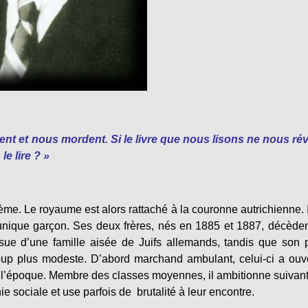
uent et nous mordent. Si le livre que nous lisons ne nous rév
e lire ? »
ème. Le royaume est alors rattaché à la couronne autrichienne. I
 l’unique garçon. Ses deux frères, nés en 1885 et 1887, décède
sue d’une famille aisée de Juifs allemands, tandis que son 
oup plus modeste. D’abord marchand ambulant, celui-ci a ouv
l’époque. Membre des classes moyennes, il ambitionne suivan
e sociale et use parfois de brutalité à leur encontre.