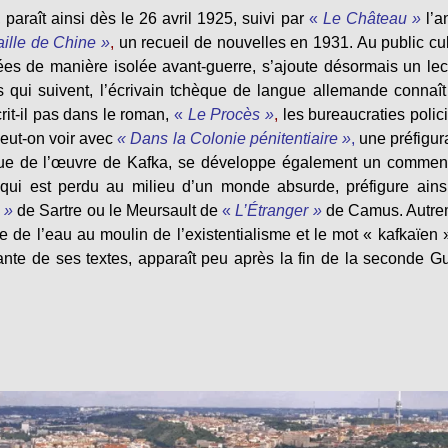
paraît ainsi dès le 26 avril 1925, suivi par
«
Le Château »
l’
ille de Chine »
,
un recueil de nouvelles en 1931. Au public cul
ées de manière isolée avant-guerre, s’ajoute désormais un lec
 qui suivent, l’écrivain tchèque de langue allemande connaî
rit-il pas dans le roman,
«
Le Procès »
,
les bureaucraties polic
peut-on voir avec
« Dans la Colonie pénitentiaire »
,
une préfigur
ique de l’œuvre de Kafka, se développe également un commen
 qui est perdu au milieu d’un monde absurde, préfigure ains
 »
de Sartre ou le Meursault de
«
L’Étranger »
de Camus. Autre
e de l’eau au moulin de l’existentialisme et le mot « kafkaïen 
ante de ses textes, apparaît peu après la fin de la seconde G