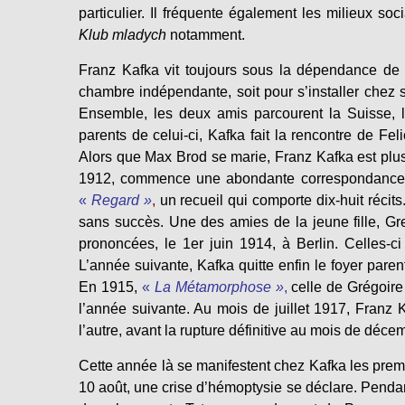
particulier. Il fréquente également les milieux so
Klub mladych
notamment.
Franz Kafka vit toujours sous la dépendance de s
chambre indépendante, soit pour s’installer che
Ensemble, les deux amis parcourent la Suisse, l’
parents de celui-ci, Kafka fait la rencontre de Fe
Alors que Max Brod se marie, Franz Kafka est plus
1912, commence une abondante correspondance e
«
Regard »
,
un recueil qui comporte dix-huit récit
sans succès. Une des amies de la jeune fille, Grete
prononcées, le 1er juin 1914, à Berlin. Celles-ci 
L’année suivante, Kafka quitte enfin le foyer parent
En 1915,
«
La Métamorphose »
,
celle de Grégoire
l’année suivante. Au mois de juillet 1917, Franz 
l’autre, avant la rupture définitive au mois de déc
Cette année là se manifestent chez Kafka les pre
10 août, une crise d’hémoptysie se déclare. Pendant