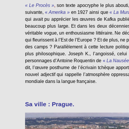
« Le Procès »
,
son texte apocryphe le plus abouti, 
suivante,
«
Amerika »
en 1927 ainsi que
«
La Mura
qui avait pu apprécier les œuvres de Kafka publi
beaucoup plus large. Et dans les deux décennies
véritable vogue, un enthousiasme littéraire. Ne déc
qui fleurissent à l’Est de l’Europe ? Et de plus, ne 
des camps ? Parallèlement à cette lecture polit
plus philosophique. Joseph K., l’angoissé, celui
personnages d’Antoine Roquentin de
«
La Nausée
dit, l’œuvre posthume de l’écrivain tchèque apport
nouvel adjectif qui rappelle l’atmosphère oppress
mondiale dans la langue française.
Sa ville : Prague.