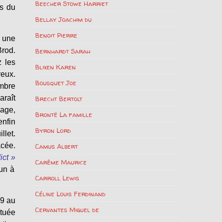
Beecher Stowe Harriet
ns du
Bellay Joachim du
Benoit Pierre
t une
Brod.
Bernhardt Sarah
z les
Blixen Karen
reux.
Bousquet Joe
embre
raît
Brecht Bertolt
iage,
Brontë La famille
enfin
Byron Lord
llet.
acée.
Camus Albert
ict »
Carême Maurice
’un à
Carroll Lewis
Céline Louis Ferdinand
 9 au
Cervantes Miguel de
ituée