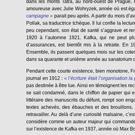
dans les monts Tatra, au nord-ouest de Prague,
amoureuse avec Julie Wohryzek, année où est ég
campagne »
parait peu après. A partir du mois d
Pollak, sa traductrice tchèque. Il lui confie la l
peu cependant, son état de santé s’aggrave et r
1920 à l’automne 1921. Kafka, qui ne peut plus
d’assurances, est bientôt mis à la retraite. En 
Ensemble, ils passent quelques mois sur les cotes
dans sa quarante et unième année au sanatorium de
Pendant cette courte existence, bien monotone, F
journal en 1912 :
« l’écriture était l’organisation l
pas destinée à être lue. Ainsi en témoignent les r
se sait condamné, dans le chiffon de papier qui 
littéraire des manuscrits du défunt, rompt son enga
textes achevés, des ébauches et des brouillons, d
retravailler. Au delà d’une curiosité malsaine, c’e
considère comme un auteur majeur qui commande 
sur l’existence de Kafka en 1937, année où Max Br