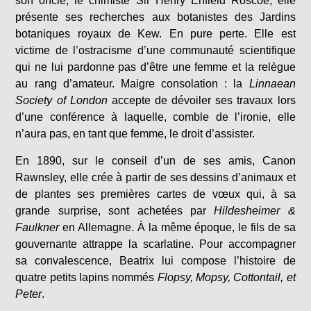
son oncle, le chimiste Sir Henry Enfield Roscoe, elle
présente ses recherches aux botanistes des Jardins
botaniques royaux de Kew. En pure perte. Elle est
victime de l’ostracisme d’une communauté scientifique
qui ne lui pardonne pas d’être une femme et la relègue
au rang d’amateur. Maigre consolation : la
Linnaean
Society of London
accepte de dévoiler ses travaux lors
d’une conférence à laquelle, comble de l’ironie, elle
n’aura pas, en tant que femme, le droit d’assister.
En 1890, sur le conseil d’un de ses amis, Canon
Rawnsley, elle crée à partir de ses dessins d’animaux et
de plantes ses premières cartes de vœux qui, à sa
grande surprise, sont achetées par
Hildesheimer &
Faulkner
en Allemagne. À la même époque, le fils de sa
gouvernante attrappe la scarlatine. Pour accompagner
sa convalescence, Beatrix lui compose l’histoire de
quatre petits lapins nommés
Flopsy, Mopsy, Cottontail, et
Peter
.