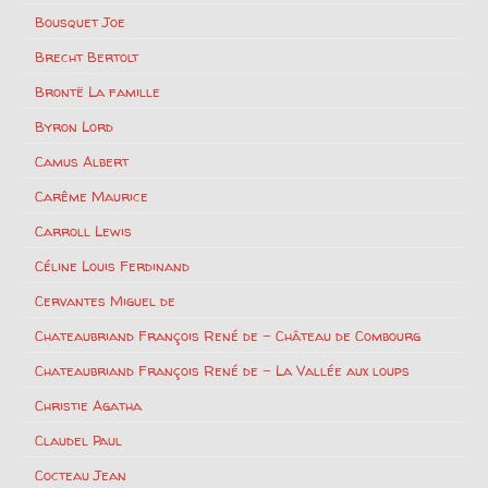
Bousquet Joe
Brecht Bertolt
Brontë La famille
Byron Lord
Camus Albert
Carême Maurice
Carroll Lewis
Céline Louis Ferdinand
Cervantes Miguel de
Chateaubriand François René de – Château de Combourg
Chateaubriand François René de – La Vallée aux loups
Christie Agatha
Claudel Paul
Cocteau Jean