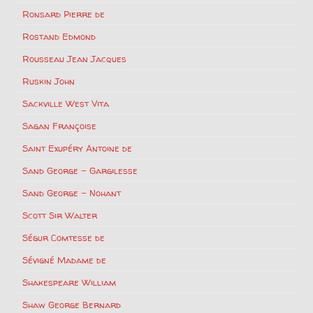
Ronsard Pierre de
Rostand Edmond
Rousseau Jean Jacques
Ruskin John
Sackville West Vita
Sagan Françoise
Saint Exupéry Antoine de
Sand George – Gargilesse
Sand George – Nohant
Scott Sir Walter
Ségur Comtesse de
Sévigné Madame de
Shakespeare William
Shaw George Bernard