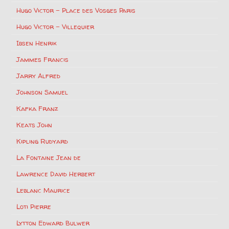
Hugo Victor – Place des Vosges Paris
Hugo Victor – Villequier
Ibsen Henrik
Jammes Francis
Jarry Alfred
Johnson Samuel
Kafka Franz
Keats John
Kipling Rudyard
La Fontaine Jean de
Lawrence David Herbert
Leblanc Maurice
Loti Pierre
Lytton Edward Bulwer