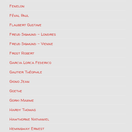
Fenelon
Féval Paul
Flaubert Gustave
Freud Sigmund – Londres
Freud Sigmund – Vienne
Frost Robert
Garcia Lorca Federico
Gautier Théophile
Giono Jean
Goethe
Gorki Maxime
Hardy Thomas
Hawthorne Nathaniel
Hemingway Ernest