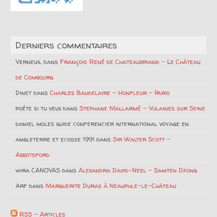
Derniers commentaires
Verneuil
dans
François René de Chateaubriand – Le Château
de Combourg
Dinet
dans
Charles Baudelaire – Honfleur – Paris
poéte si tu veux
dans
Stephane Mallarmé – Vulaines sur Seine
daniel moles guide conferencier international voyage en
angleterre et ecosse 1991
dans
Sir Walter Scott –
Abbotsford
wira CANOVAS
dans
Alexandra David-Neel – Samten Dzong
Arf
dans
Marguerite Duras à Neauphle-le-Château
RSS - Articles