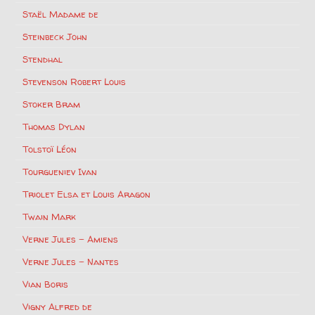
Staël Madame de
Steinbeck John
Stendhal
Stevenson Robert Louis
Stoker Bram
Thomas Dylan
Tolstoï Léon
Tourgueniev Ivan
Triolet Elsa et Louis Aragon
Twain Mark
Verne Jules – Amiens
Verne Jules – Nantes
Vian Boris
Vigny Alfred de