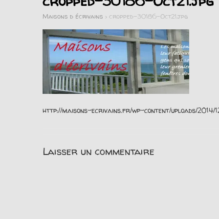
cropped-30186-Oct21.jpg
Maisons d écrivains
>
cropped-30186-Oct21.jpg
http://maisons-ecrivains.fr/wp-content/uploads/2014
Laisser un commentaire