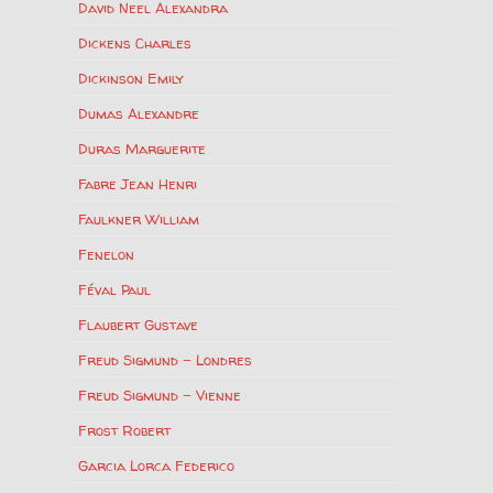
David Neel Alexandra
Dickens Charles
Dickinson Emily
Dumas Alexandre
Duras Marguerite
Fabre Jean Henri
Faulkner William
Fenelon
Féval Paul
Flaubert Gustave
Freud Sigmund – Londres
Freud Sigmund – Vienne
Frost Robert
Garcia Lorca Federico