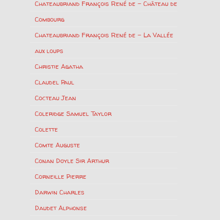
Chateaubriand François René de – Château de
Combourg
Chateaubriand François René de – La Vallée
aux loups
Christie Agatha
Claudel Paul
Cocteau Jean
Coleridge Samuel Taylor
Colette
Comte Auguste
Conan Doyle Sir Arthur
Corneille Pierre
Darwin Charles
Daudet Alphonse