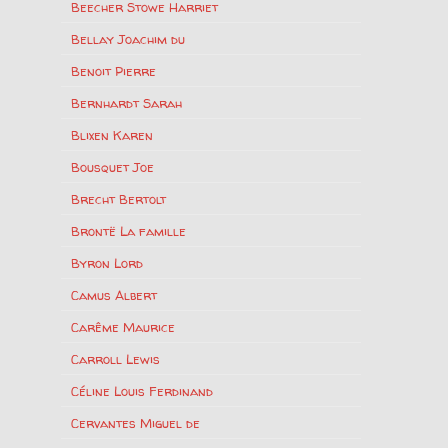
Beecher Stowe Harriet
Bellay Joachim du
Benoit Pierre
Bernhardt Sarah
Blixen Karen
Bousquet Joe
Brecht Bertolt
Brontë La famille
Byron Lord
Camus Albert
Carême Maurice
Carroll Lewis
Céline Louis Ferdinand
Cervantes Miguel de