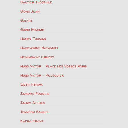
Gautier Théophile
Giono Jean
Goethe
Gorki Maxime
Hardy Thomas
Hawthorne Nathaniel
Hemingway Ernest
Hugo Victor – Place des Vosges Paris
Hugo Victor – Villequier
Ibsen Henrik
Jammes Francis
Jarry Alfred
Johnson Samuel
Kafka Franz