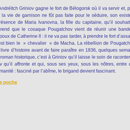
ndréïtch Griniov gagne le fort de Bélogorsk où il va servir et, 
e la vie de garnison ne fût pas faite pour le séduire, son exis
résence de Maria Ivanovna, la fille du capitaine, qu’il souhait
prend que le cosaque Pougatchov vient de réunir une band
poux de Catherine II : il ne va pas tarder, à prendre le fort d’assa
l est bien le » chevalier » de Macha. La rébellion de Pougatc
livre d’histoire avant de faire paraître en 1836, quelques sem
roman historique, c’est à Griniov qu’il laisse le soin de raconter
u’il affronte et qui, sous ses yeux, sous les nôtres, entre
nité : fasciné par l’abîme, le brigand devient fascinant.
de poche