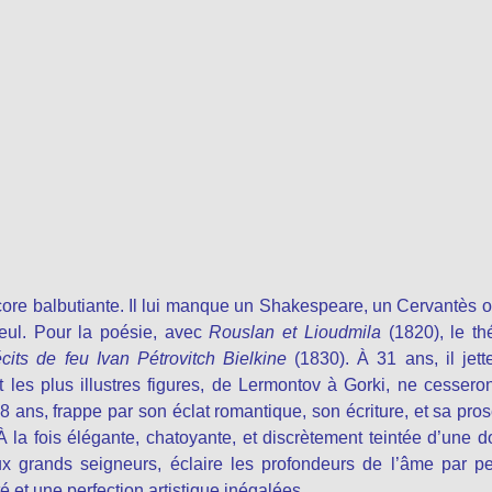
encore balbutiante. Il lui manque un Shakespeare, un Cervantès 
eul. Pour la poésie, avec
Rouslan et Lioudmila
(1820), le th
cits de feu Ivan Pétrovitch Bielkine
(1830). À 31 ans, il jett
nt les plus illustres figures, de Lermontov à Gorki, ne cessero
38 ans, frappe par son éclat romantique, son écriture, et sa pro
 À la fois élégante, chatoyante, et discrètement teintée d’une 
x grands seigneurs, éclaire les profondeurs de l’âme par pe
é et une perfection artistique inégalées.