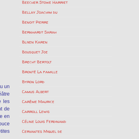
Beecher Stowe Harriet
Bellay Joachim du
Benoit Pierre
Bernhardt Sarah
Blixen Karen
Bousquet Joe
Brecht Bertolt
Brontë La famille
Byron Lord
ou un
Camus Albert
éâtre
e les
Carême Maurice
nt de
Carroll Lewis
se en
Céline Louis Ferdinand
douce
tites
Cervantes Miguel de