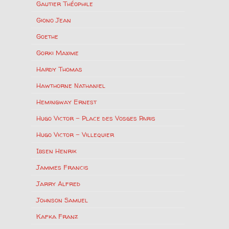
Gautier Théophile
Giono Jean
Goethe
Gorki Maxime
Hardy Thomas
Hawthorne Nathaniel
Hemingway Ernest
Hugo Victor – Place des Vosges Paris
Hugo Victor – Villequier
Ibsen Henrik
Jammes Francis
Jarry Alfred
Johnson Samuel
Kafka Franz