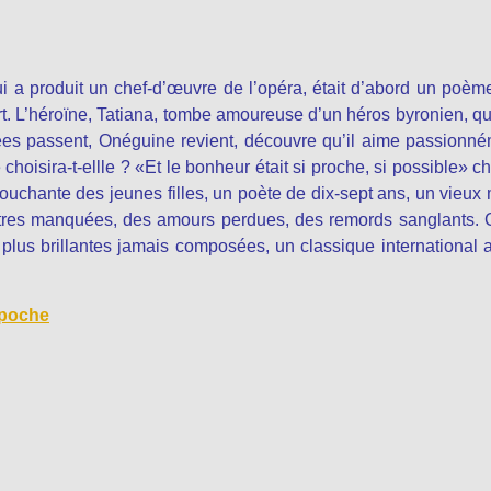
qui a produit un chef-d’œuvre de l’opéra, était d’abord un poèm
rt. L’héroïne, Tatiana, tombe amoureuse d’un héros byronien, qu
nées passent, Onéguine revient, découvre qu’il aime passionn
 choisira-t-ellle ? «Et le bonheur était si proche, si possible» c
uchante des jeunes filles, un poète de dix-sept ans, un vieux 
ntres manquées, des amours perdues, des remords sanglants. 
lus brillantes jamais composées, un classique international 
 poche