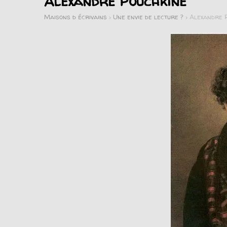
Alexandre Pouchkine
Maisons d écrivains
>
Une envie de lecture ?
>
Alexandre 