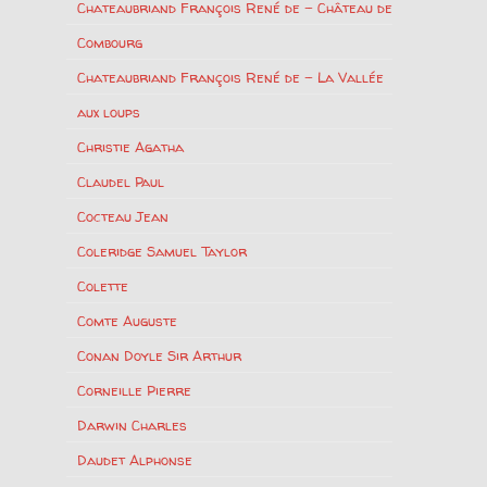
Chateaubriand François René de – Château de
Combourg
Chateaubriand François René de – La Vallée
aux loups
Christie Agatha
Claudel Paul
Cocteau Jean
Coleridge Samuel Taylor
Colette
Comte Auguste
Conan Doyle Sir Arthur
Corneille Pierre
Darwin Charles
Daudet Alphonse