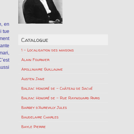
e, en
i tue
ément
Catalogue
hante
1 – Localisation des maisons
mari,
Alain Fournier
C’est
aussi
Apollinaire Guillaume
Austen Jane
Balzac Honoré de – Château de Saché
Balzac Honoré de – Rue Raynouard Paris
Barbey d'Aurevilly Jules
Baudelaire Charles
Bayle Pierre