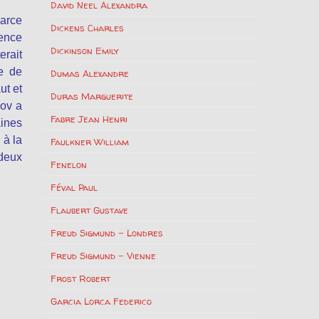
David Neel Alexandra
parce
Dickens Charles
tence
Dickinson Emily
erait
e de
Dumas Alexandre
ut et
Duras Marguerite
hov a
Fabre Jean Henri
aines
 à la
Faulkner William
 deux
Fenelon
Féval Paul
Flaubert Gustave
Freud Sigmund – Londres
Freud Sigmund – Vienne
Frost Robert
Garcia Lorca Federico