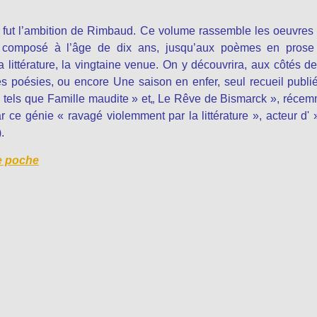
le fut l’ambition de Rimbaud. Ce volume rassemble les oeuvres
, composé à l’âge de dix ans, jusqu’aux poèmes en prose
 littérature, la vingtaine venue. On y découvrira, aux côtés d
les poésies, ou encore Une saison en enfer, seul recueil publi
, tels que Famille maudite » et„ Le Rêve de Bismarck », réce
r ce génie « ravagé violemment par la littérature », acteur d'
.
e poch
e