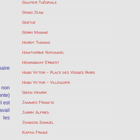
Gautier Théophile
Giono Jean
Goethe
Gorki Maxime
Hardy Thomas
Hawthorne Nathaniel
Hemingway Ernest
naire
Hugo Victor – Place des Vosges Paris
Hugo Victor – Villequier
t non
Ibsen Henrik
onte)
Jammes Francis
l est
avail
Jarry Alfred
, les
Johnson Samuel
Kafka Franz