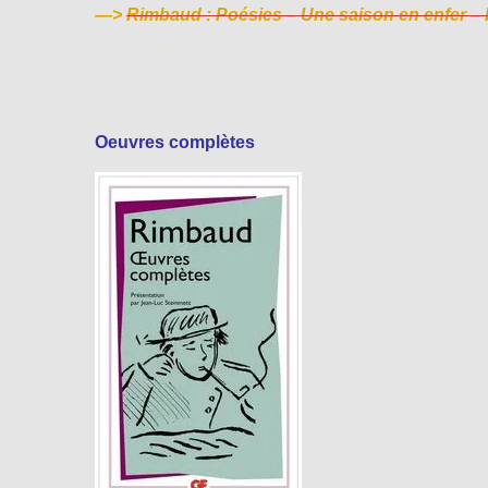
—>
Rimbaud : Poésies – Une saison en enfer – 
Oeuvres complètes