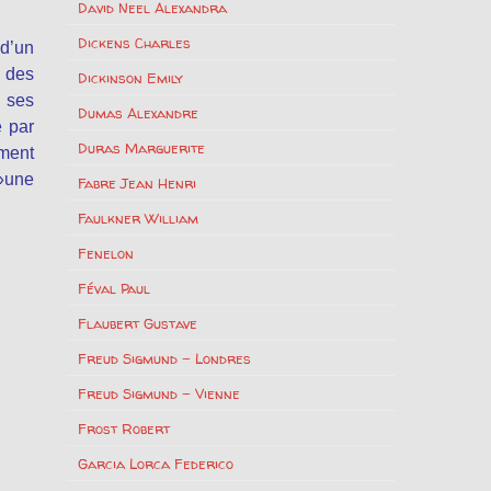
David Neel Alexandra
Dickens Charles
 d’un
 des
Dickinson Emily
e ses
Dumas Alexandre
é par
Duras Marguerite
mment
 »une
Fabre Jean Henri
Faulkner William
Fenelon
Féval Paul
Flaubert Gustave
Freud Sigmund – Londres
Freud Sigmund – Vienne
Frost Robert
Garcia Lorca Federico