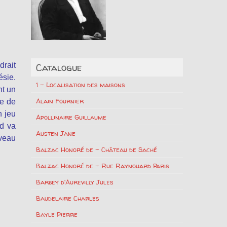
drait
Catalogue
ésie.
1 – Localisation des maisons
nt un
Alain Fournier
le de
n jeu
Apollinaire Guillaume
d va
Austen Jane
uveau
Balzac Honoré de – Château de Saché
Balzac Honoré de – Rue Raynouard Paris
Barbey d'Aurevilly Jules
Baudelaire Charles
Bayle Pierre