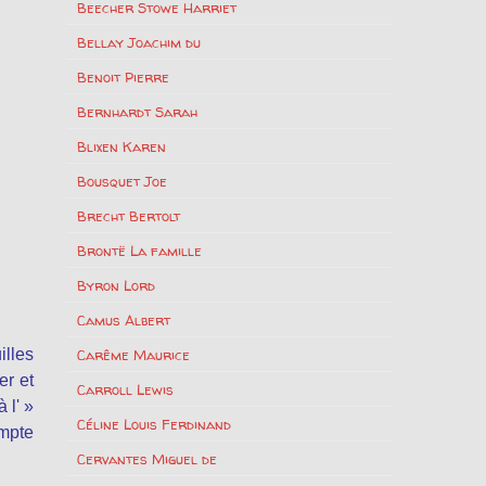
Beecher Stowe Harriet
Bellay Joachim du
Benoit Pierre
Bernhardt Sarah
Blixen Karen
Bousquet Joe
Brecht Bertolt
Brontë La famille
Byron Lord
Camus Albert
illes
Carême Maurice
er et
Carroll Lewis
 l' »
Céline Louis Ferdinand
ompte
Cervantes Miguel de