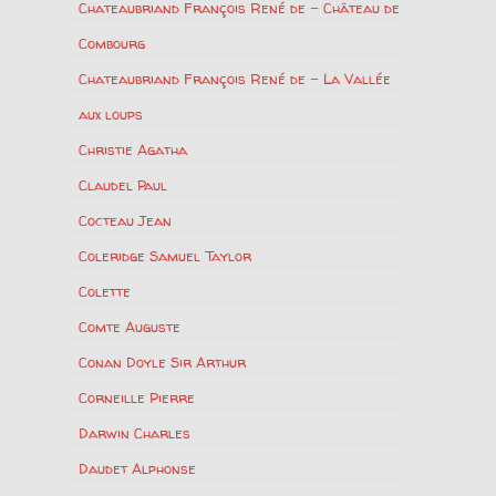
Chateaubriand François René de – Château de
Combourg
Chateaubriand François René de – La Vallée
aux loups
Christie Agatha
Claudel Paul
Cocteau Jean
Coleridge Samuel Taylor
Colette
Comte Auguste
Conan Doyle Sir Arthur
Corneille Pierre
Darwin Charles
Daudet Alphonse