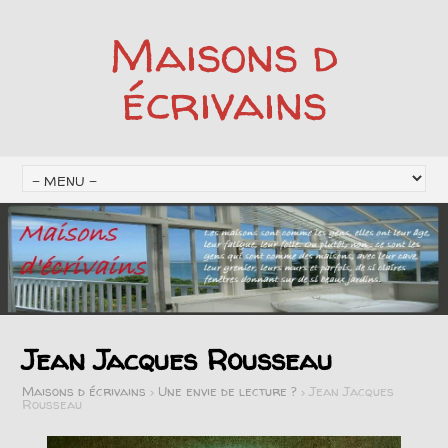
Maisons d
écrivains
Jean Jacques Rousseau
Maisons d écrivains
>
Une envie de lecture ?
>
Jean Jacques
Rousseau