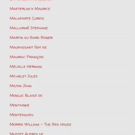
Maeterlinck Maurice
Malaparte Curzio
Mallarmé Stephane
Martin du Gard Roger
Maupassant Guy de
Mauriac François
Melville Herman
Michelet Jules
Milton John
Monluc Blaise de
Montaigne
Montesquieu
Morris William – The Red House
Musset Alfred de