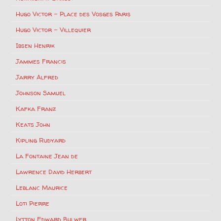
Hugo Victor – Place des Vosges Paris
Hugo Victor – Villequier
Ibsen Henrik
Jammes Francis
Jarry Alfred
Johnson Samuel
Kafka Franz
Keats John
Kipling Rudyard
La Fontaine Jean de
Lawrence David Herbert
Leblanc Maurice
Loti Pierre
Lytton Edward Bulwer