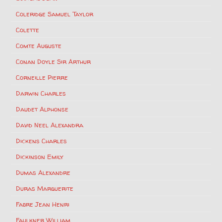
Coleridge Samuel Taylor
Colette
Comte Auguste
Conan Doyle Sir Arthur
Corneille Pierre
Darwin Charles
Daudet Alphonse
David Neel Alexandra
Dickens Charles
Dickinson Emily
Dumas Alexandre
Duras Marguerite
Fabre Jean Henri
Faulkner William