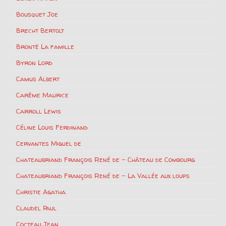
Bousquet Joe
Brecht Bertolt
Brontë La famille
Byron Lord
Camus Albert
Carême Maurice
Carroll Lewis
Céline Louis Ferdinand
Cervantes Miguel de
Chateaubriand François René de – Château de Combourg
Chateaubriand François René de – La Vallée aux loups
Christie Agatha
Claudel Paul
Cocteau Jean