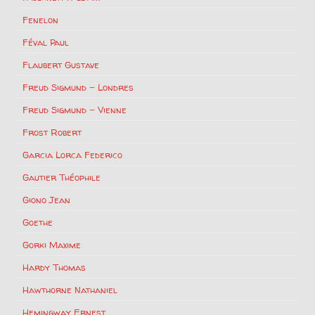
Fenelon
Féval Paul
Flaubert Gustave
Freud Sigmund – Londres
Freud Sigmund – Vienne
Frost Robert
Garcia Lorca Federico
Gautier Théophile
Giono Jean
Goethe
Gorki Maxime
Hardy Thomas
Hawthorne Nathaniel
Hemingway Ernest