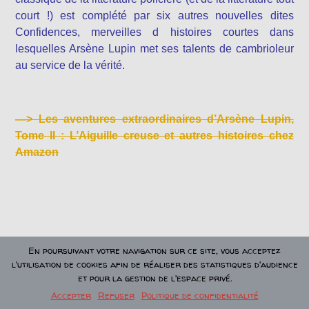
court !) est complété par six autres nouvelles dites
Confidences, merveilles d histoires courtes dans
lesquelles Arsène Lupin met ses talents de cambrioleur
au service de la vérité.
—>
Les aventures extraordinaires d’Arsène Lupin,
Tome II : L’Aiguille creuse et autres histoires chez
Amazon
En poursuivant votre navigation sur ce site, vous acceptez
l'utilisation de cookies afin de réaliser des statistiques d'audience
et pour la gestion de l'espace privé.
Laisser un commentaire
Accepter
Refuser
Politique de confidentialité