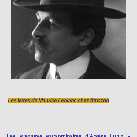
Les livres de Maurice Leblanc chez Amazon
Les aventures extraordinaires d’Arsène Lupin –