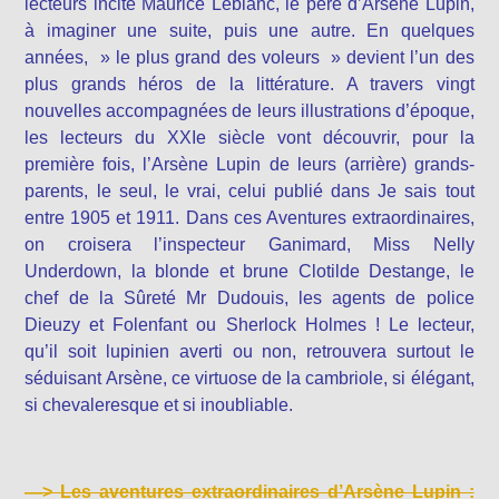
lecteurs incite Maurice Leblanc, le père d’Arsène Lupin,
à imaginer une suite, puis une autre. En quelques
années, » le plus grand des voleurs » devient l’un des
plus grands héros de la littérature. A travers vingt
nouvelles accompagnées de leurs illustrations d’époque,
les lecteurs du XXIe siècle vont découvrir, pour la
première fois, l’Arsène Lupin de leurs (arrière) grands-
parents, le seul, le vrai, celui publié dans Je sais tout
entre 1905 et 1911. Dans ces Aventures extraordinaires,
on croisera l’inspecteur Ganimard, Miss Nelly
Underdown, la blonde et brune Clotilde Destange, le
chef de la Sûreté Mr Dudouis, les agents de police
Dieuzy et Folenfant ou Sherlock Holmes ! Le lecteur,
qu’il soit lupinien averti ou non, retrouvera surtout le
séduisant Arsène, ce virtuose de la cambriole, si élégant,
si chevaleresque et si inoubliable.
—>
Les aventures extraordinaires d’Arsène Lupin :