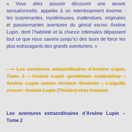
« Vous allez pouvoir découvrir une œuvre
sensationnelle, appelée à un retentissement énorme :
les surprenantes, mystérieuses, inattendues, originales
et passionnantes aventures du génial escroc Arsène
Lupin, dont l’habileté et la chance infernales dépassent
tout ce que nous savons jusqu’ici des tours de force les
plus extravagants des grands aventuriers. »
—>
Les aventures extraordinaires d’Arsène Lupin,
Tome 1 : Arsène Lupin gentleman cambrioleur ;
Arsène Lupin contre Herlock Sholmès ; L’aiguille
creuse ; Arsène Lupin (Théâtre) chez Amazon
Les aventures extraordinaires d’Arsène Lupin –
Tome 2