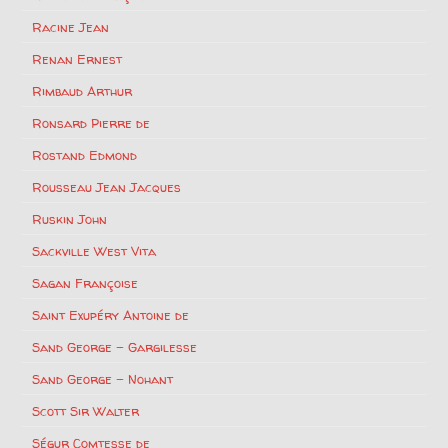
Racine Jean
Renan Ernest
Rimbaud Arthur
Ronsard Pierre de
Rostand Edmond
Rousseau Jean Jacques
Ruskin John
Sackville West Vita
Sagan Françoise
Saint Exupéry Antoine de
Sand George – Gargilesse
Sand George – Nohant
Scott Sir Walter
Ségur Comtesse de