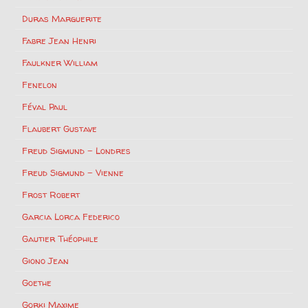
Duras Marguerite
Fabre Jean Henri
Faulkner William
Fenelon
Féval Paul
Flaubert Gustave
Freud Sigmund – Londres
Freud Sigmund – Vienne
Frost Robert
Garcia Lorca Federico
Gautier Théophile
Giono Jean
Goethe
Gorki Maxime