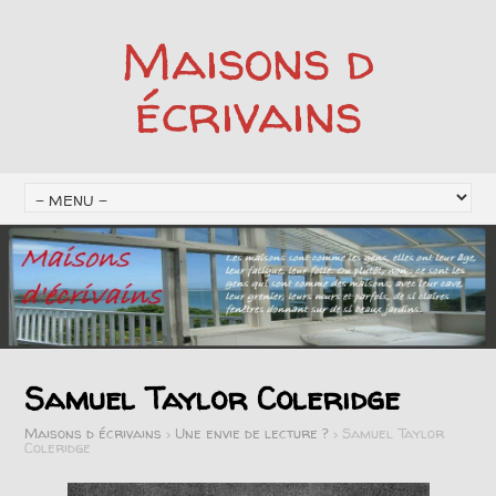
Maisons d
écrivains
Samuel Taylor Coleridge
Maisons d écrivains
>
Une envie de lecture ?
>
Samuel Taylor
Coleridge