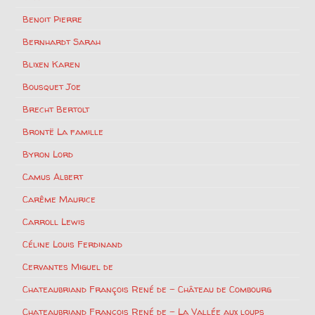
Benoit Pierre
Bernhardt Sarah
Blixen Karen
Bousquet Joe
Brecht Bertolt
Brontë La famille
Byron Lord
Camus Albert
Carême Maurice
Carroll Lewis
Céline Louis Ferdinand
Cervantes Miguel de
Chateaubriand François René de – Château de Combourg
Chateaubriand François René de – La Vallée aux loups