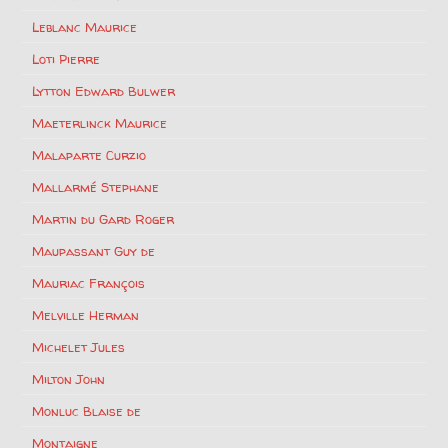
Leblanc Maurice
Loti Pierre
Lytton Edward Bulwer
Maeterlinck Maurice
Malaparte Curzio
Mallarmé Stephane
Martin du Gard Roger
Maupassant Guy de
Mauriac François
Melville Herman
Michelet Jules
Milton John
Monluc Blaise de
Montaigne