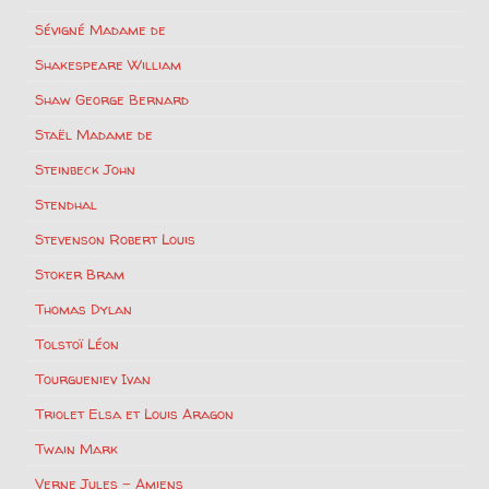
Sévigné Madame de
Shakespeare William
Shaw George Bernard
Staël Madame de
Steinbeck John
Stendhal
Stevenson Robert Louis
Stoker Bram
Thomas Dylan
Tolstoï Léon
Tourgueniev Ivan
Triolet Elsa et Louis Aragon
Twain Mark
Verne Jules – Amiens