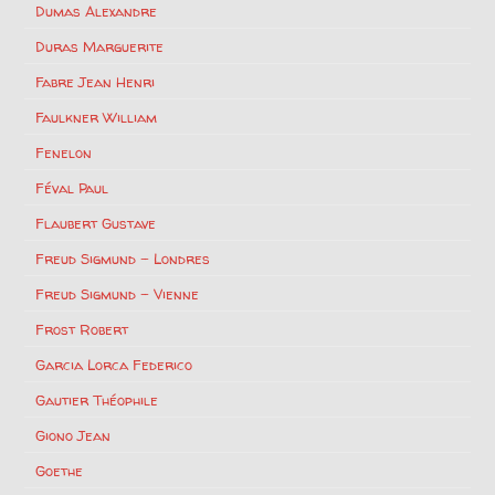
Dumas Alexandre
Duras Marguerite
Fabre Jean Henri
Faulkner William
Fenelon
Féval Paul
Flaubert Gustave
Freud Sigmund – Londres
Freud Sigmund – Vienne
Frost Robert
Garcia Lorca Federico
Gautier Théophile
Giono Jean
Goethe