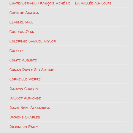
Chateaubriand François René de – La Vallée aux loups
Christie Agatha
Claudel Paul
Cocteau Jean
Coleridge Samuel Taylor
Colette
Comte Auguste
Conan Doyle Sir Arthur
Corneille Pierre
Darwin Charles
Daudet Alphonse
David Neel Alexandra
Dickens Charles
Dickinson Emily