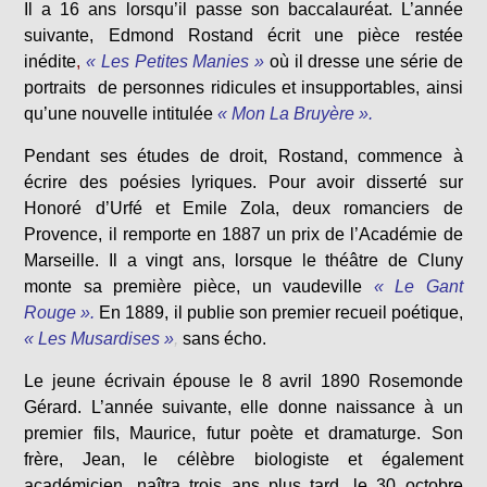
Il a 16 ans lorsqu’il passe son baccalauréat. L’année
suivante, Edmond Rostand écrit une pièce restée
inédite
,
« Les Petites Manies »
où il dresse une série de
portraits de personnes ridicules et insupportables, ainsi
qu’une nouvelle intitulée
« Mon La Bruyère ».
Pendant ses études de droit, Rostand, commence à
écrire des poésies lyriques. Pour avoir disserté sur
Honoré d’Urfé et Emile Zola, deux romanciers de
Provence, il remporte en 1887 un prix de l’Académie de
Marseille. Il a vingt ans, lorsque le théâtre de Cluny
monte sa première pièce, un vaudeville
« Le Gant
Rouge ».
En 1889, il publie son premier recueil poétique,
« Les Musardises »
,
sans écho.
Le jeune écrivain épouse le 8 avril 1890 Rosemonde
Gérard. L’année suivante, elle donne naissance à un
premier fils, Maurice, futur poète et dramaturge. Son
frère, Jean, le célèbre biologiste et également
académicien, naîtra trois ans plus tard, le 30 octobre