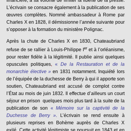
financière, à sa volonté de limiter la liberté de la presse.
L’écrivain se consacre également à la publication de ses
œuvres complètes. Nommé ambassadeur à Rome par
Charles X en 1828, il démissionne l’année suivante pour
s’opposer à la formation du ministère Polignac.
Après la chute de Charles X en 1830, Chateaubriand
er
refuse de se rallier à Louis-Philippe I
et à l’orléanisme,
pour rester fidèle à la légitimité. Il publie ainsi quelques
opuscules politiques
,
«
De la Restauration et de la
monarchie élective »
en 1831 notamment. Inquiété lors
de l’équipée de la duchesse de Berry à qui il apporte son
soutien, Chateaubriand est accusé de complot contre
l’État au mois de juin 1832. Il effectue d’ailleurs un court
séjour en prison quelques mois plus tard à la suite de la
publication de son
«
Mémoire sur la captivité de la
Duchesse de Berry »
.
L’écrivain se rend ensuite à
plusieurs reprises en Bohème auprès de Charles X
exilé. Cette activité légitimiste se poursuit en 1843 et en