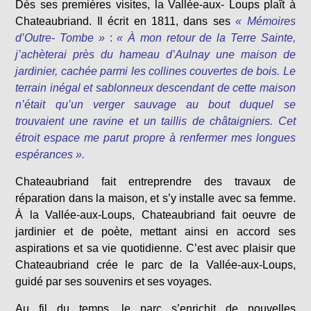
Dès ses premières visites, la Vallée-aux- Loups plaît à
Chateaubriand. Il écrit en 1811, dans ses
« Mémoires
d’Outre- Tombe »
:
« À mon retour de la Terre Sainte,
j’achèterai près du hameau d’Aulnay une maison de
jardinier, cachée parmi les collines couvertes de bois. Le
terrain inégal et sablonneux descendant de cette maison
n’était qu’un verger sauvage au bout duquel se
trouvaient une ravine et un taillis de châtaigniers. Cet
étroit espace me parut propre à renfermer mes longues
espérances ».
Chateaubriand fait entreprendre des travaux de
réparation dans la maison, et s’y installe avec sa femme.
À la Vallée-aux-Loups, Chateaubriand fait oeuvre de
jardinier et de poète, mettant ainsi en accord ses
aspirations et sa vie quotidienne. C’est avec plaisir que
Chateaubriand crée le parc de la Vallée-aux-Loups,
guidé par ses souvenirs et ses voyages.
Au fil du temps, le parc s’enrichit de nouvelles