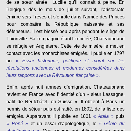
de sa sœur aînée Lucille qu’il connaît à peine. En
Belgique dès le mois de juillet suivant, l’aristocrate
émigre vers Trèves et s’enrôle dans l’armée des Princes
pour combattre la République naissante et ses
défenseurs. Il est blessé peu après pendant le siège de
Thionville. Sa compagnie étant licenciée, Chateaubriand
se réfugie en Angleterre. Cette vie de misère le met en
contact avec les monarchistes émigrés. Il publie en 1797
un
«
Essai historique, politique et moral sur les
révolutions anciennes et modernes considérées dans
leurs rapports avec la Révolution française »
.
Enfin, après huit années d’émigration, Chateaubriand
revient en France avec l’identité d’un « sieur Lassagne,
natif de Neufchâtel, en Suisse ». Il obtient à Paris un
permis de séjour puis est radié, en 1802, de la liste des
émigrés. Auparavant, il publie en 1801
«
Atala »
puis
«
René »
et un essai d’apologétique, le
« Génie du
christianisme »
.
Ces œuvres qui obtiennent un grand