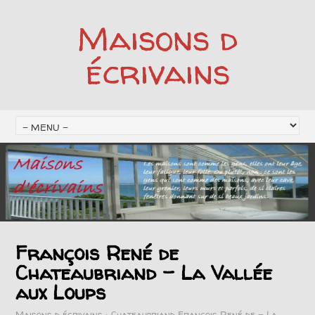
Maisons d
écrivains
François René de
Chateaubriand – La Vallée
aux Loups
Maisons d écrivains
>
Chateaubriand François René de - La