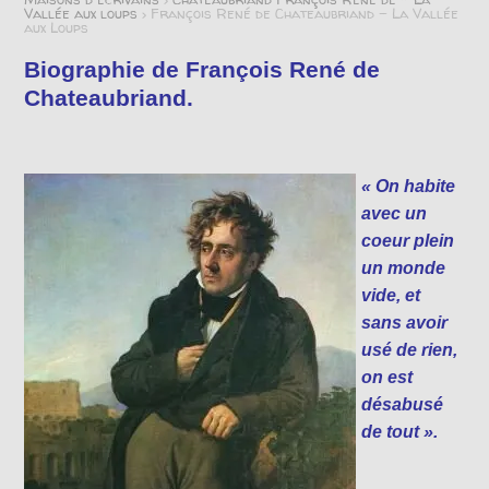
Vallée aux loups
>
François René de Chateaubriand – La Vallée
aux Loups
Biographie de François René de
Chateaubriand.
« On habite
avec un
coeur plein
un monde
vide, et
sans avoir
usé de rien,
on est
désabusé
de tout ».