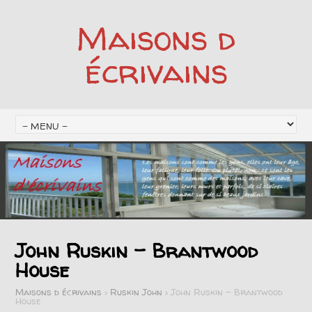
Maisons d
écrivains
John Ruskin – Brantwood
House
Maisons d écrivains
>
Ruskin John
>
John Ruskin – Brantwood
House