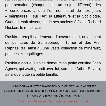
par semaine (chaque soir un sujet différent) des
« conférences » que l’on nommerait de nos jours
« séminaires » sur l’Art, la Littérature et la Sociologie.
Quand il était absent, un de ses anciens élèves, Richard
Hosken, le remplaçait.
Ruskin a rempli sa demeure d’oeuvres d’art, notamment
de peintures de Gainsborough, Turner et des Pre-
Raphaelites, ainsi qu’une vaste collection de minéraux,
poteries et coquillages.
Ruskin a accueilli en sa demeure sa petite cousine Joan
Agnew, qui avait grandi avec lui, son mari Arthur Severn,
ainsi que toute sa petite famille.
William Gershom Collingwood, peintre, archéologue et
En poursuivant votre navigation sur ce site, vous acceptez
traducteur des Sagas Nordiques, était un visiteur assidu
l'utilisation de cookies afin de réaliser des statistiques d'audience
de Brantwood.
et pour la gestion de l'espace privé.
Accepter
Refuser
Politique de confidentialité
En 1878, une nouvelle salle à manger a été établie dans