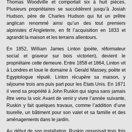
Thomas Woodville et comportait six à huit pièces.
Plusieurs propriétaires se succédèrent jusqu’à Josiah
Hudson, père de Charles Hudson qui fut un prêtre
anglican renommé ainsi qu’un des tout premiers
alpinistes d’Angleterre, en fit l’acquisition en 1833 et
agrandit la maison et les terrains allentours.
En 1852, William James Linton (poète, réformateur
social et graveur sur bois victorien), devient le
propriétaire cette demeure. Entre 1858 et 1864, Linton vit
à Londres et loue le domaine à Gerald Massey, poète et
Egyptologue réputé. Linton récupère sa maison, y
séjourne trois ans puis part pour les Etats Unis. En 1871
il vend sa propriété à John Ruskin qui signa sans jamais
être venu la voir. Avant de venir y vivre l’année suivante,
Ruskin y fait quelques travaux, comme l’addition d’une
tourelle, un bâtiment pour son valet et sa famille et des
aménagements dans le jardin.
Au début de son installation, Ruskin organisait trois fois