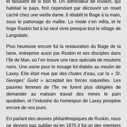
et faisaient de si bon fil. Un admirateur de Ruskin, qui
habitait le pays, finit cependant par découvrir un rouet
caché chez une vieille dame. Il rétablit le filage à la main,
sous le patronage du maître. La mode s’en mêla, et le
linge Raskin fait à lui seul vivre presque tout le village de
Langsdale.
Plus heureuse encore fut la restauration du filage de la
laine, entreprise aussi par Ruskin et ses disciples dans
l’île de Man, où l’on trouve une race spéciale de moutons
noirs. Une usine pour le tissage fut établie au moulin de
Laxey. Elle était mue par des chutes d’eau, car la
« St-
Georges’ Guild »
acceptait les forces naturelles. Les
pauvres femmes de l’île ne furent plus obligées de
demander au malsain travail des mines le pain
quotidien, et l’industrie du homespun de Laxey prospère
encore de nos jours.
En parlant des œuvres philanthropiques de Ruskin, nous
ne devons pas oublier qu’en 1870 il fut un des premiers