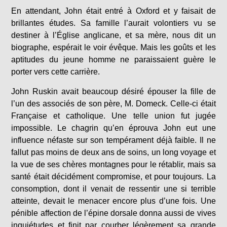
En attendant, John était entré à Oxford et y faisait de
brillantes études. Sa famille l’aurait volontiers vu se
destiner à l’Église anglicane, et sa mère, nous dit un
biographe, espérait le voir évêque. Mais les goûts et les
aptitudes du jeune homme ne paraissaient guère le
porter vers cette carrière.
John Ruskin avait beaucoup désiré épouser la fille de
l’un des associés de son père, M. Domeck. Celle-ci était
Française et catholique. Une telle union fut jugée
impossible. Le chagrin qu’en éprouva John eut une
influence néfaste sur son tempérament déjà faible. Il ne
fallut pas moins de deux ans de soins, un long voyage et
la vue de ses chères montagnes pour le rétablir, mais sa
santé était décidément compromise, et pour toujours. La
consomption, dont il venait de ressentir une si terrible
atteinte, devait le menacer encore plus d’une fois. Une
pénible affection de l’épine dorsale donna aussi de vives
inquiétudes et finit par courber légèrement sa grande