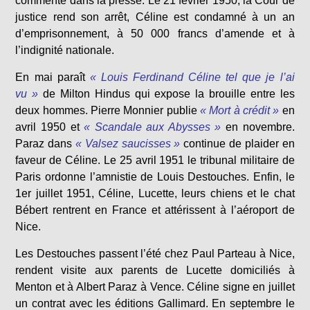
commenté dans la presse. Le 21 février 1950, la Cour de
justice rend son arrêt, Céline est condamné à un an
d’emprisonnement, à 50 000 francs d’amende et à
l’indignité nationale.
En mai paraît
« Louis Ferdinand Céline tel que je l’ai
vu »
de Milton Hindus qui expose la brouille entre les
deux hommes. Pierre Monnier publie
« Mort à crédit »
en
avril 1950 et
« Scandale aux Abysses »
en novembre.
Paraz dans
« Valsez saucisses »
continue de plaider en
faveur de Céline. Le 25 avril 1951 le tribunal militaire de
Paris ordonne l’amnistie de Louis Destouches. Enfin, le
1er juillet 1951, Céline, Lucette, leurs chiens et le chat
Bébert rentrent en France et attérissent à l’aéroport de
Nice.
Les Destouches passent l’été chez Paul Parteau à Nice,
rendent visite aux parents de Lucette domiciliés à
Menton et à Albert Paraz à Vence. Céline signe en juillet
un contrat avec les éditions Gallimard. En septembre le