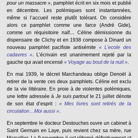
pour un massacre »
, pamphlet écrit en six mois et publié
en décembre. Les polémiques sont instantannées,
même si l’accueil reste plutôt tolérant. On considère
alors ce pamphlet comme une farce (André Gide),
comme un réquisitoire naïf… Céline démissionne du
dispensaire de Clichy et en 1938 compose à Dinard un
nouveau pamphlet pacifiste antisémite
« L’ecole des
cadavres »
.
L’écrivain est unanimement rejeté par la
gauche qui avait encensé
« Voyage au bout de la nuit »
.
En mai 1939, le décret Marchandeau oblige Denoël à
retirer de la vente ces deux pamphlets. Céline est exclu
de la vie littéraire. En proie à de violentes polémiques,
une lettre adressée à
Je suis partout
le 21 juillet dénote
de son état d’esprit :
« Mes livres sont retirés de la
circulation…Moi aussi »
.
En septembre le docteur Destouches ouvre un cabinet à
Saint Germain en Laye, puis revient chez sa mère, rue
Marsollier. Le 9 novembre il est réformé définitivement et