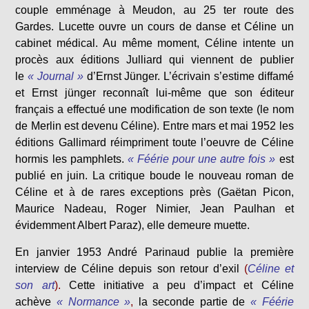
couple emménage à Meudon, au 25 ter route des
Gardes. Lucette ouvre un cours de danse et Céline un
cabinet médical. Au même moment, Céline intente un
procès aux éditions Julliard qui viennent de publier
le
« Journal »
d’Ernst Jünger. L’écrivain s’estime diffamé
et Ernst jünger reconnaît lui-même que son éditeur
français a effectué une modification de son texte (le nom
de Merlin est devenu Céline). Entre mars et mai 1952 les
éditions Gallimard réimpriment toute l’oeuvre de Céline
hormis les pamphlets.
« Féérie pour une autre fois »
est
publié en juin. La critique boude le nouveau roman de
Céline et à de rares exceptions près (Gaëtan Picon,
Maurice Nadeau, Roger Nimier, Jean Paulhan et
évidemment Albert Paraz), elle demeure muette.
En janvier 1953 André Parinaud publie la première
interview de Céline depuis son retour d’exil
(
Céline et
son art
).
Cette initiative a peu d’impact et Céline
achève
« Normance »
,
la seconde partie de
« Féérie