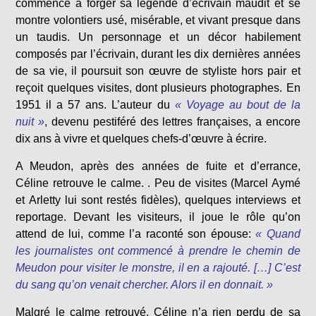
commence à forger sa légende d’écrivain maudit et se
montre volontiers usé, misérable, et vivant presque dans
un taudis. Un personnage et un décor habilement
composés par l’écrivain, durant les dix dernières années
de sa vie, il poursuit son œuvre de styliste hors pair et
reçoit quelques visites, dont plusieurs photographes. En
1951 il a 57 ans. L’auteur du
« Voyage au bout de la
nuit »
, devenu pestiféré des lettres françaises, a encore
dix ans à vivre et quelques chefs-d’œuvre à écrire.
A Meudon, après des années de fuite et d’errance,
Céline retrouve le calme. . Peu de visites (Marcel Aymé
et Arletty lui sont restés fidèles), quelques interviews et
reportage. Devant les visiteurs, il joue le rôle qu’on
attend de lui, comme l’a raconté son épouse:
« Quand
les journalistes ont commencé à prendre le chemin de
Meudon pour visiter le monstre, il en a rajouté. […] C’est
du sang qu’on venait chercher. Alors il en donnait. »
Malgré le calme retrouvé, Céline n’a rien perdu de sa