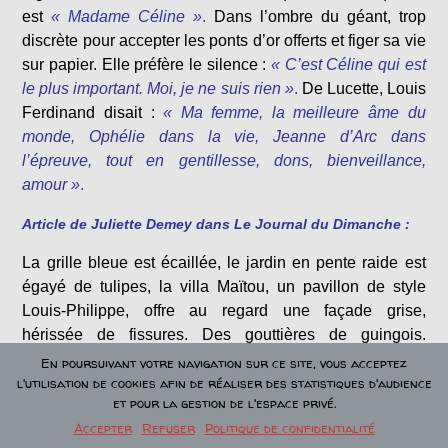
est
« Madame Céline »
.
Dans l’ombre du géant, trop
discrète pour accepter les ponts d’or offerts et figer sa vie
sur papier. Elle préfère le silence :
« C’est Céline qui est
le plus important. Moi, je ne suis rien »
.
De Lucette, Louis
Ferdinand disait :
« Ma femme, la meilleure âme du
monde, Ophélie dans la vie, Jeanne d’Arc dans
l’épreuve, tout en gentillesse, dons, bienveillance,
amour »
.
Article de Juliette Demey dans Le Journal du Dimanche :
La grille bleue est écaillée, le jardin en pente raide est
égayé de tulipes, la villa Maïtou, un pavillon de style
Louis-Philippe, offre au regard une façade grise,
hérissée de fissures. Des gouttières de guingois.
Derrière, c’est un chaos d’herbes folles et de myosotis.
En poursuivant votre navigation sur ce site, vous acceptez
l'utilisation de cookies afin de réaliser des statistiques d'audience
Un univers hitchcockien. Aujourd’hui, les traces de la
et pour la gestion de l'espace privé.
présence de l’écrivain s’estompent : des photos intimes,
Accepter
Refuser
Politique de confidentialité
des portraits punaisés aux panneaux de liège.
« Cette