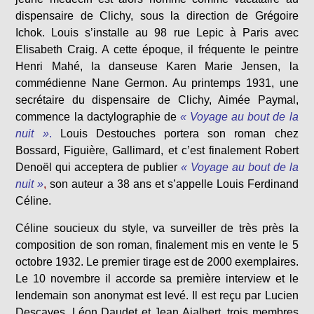
dispensaire de Clichy, sous la direction de Grégoire
Ichok. Louis s’installe au 98 rue Lepic à Paris avec
Elisabeth Craig. A cette époque, il fréquente le peintre
Henri Mahé, la danseuse Karen Marie Jensen, la
commédienne Nane Germon. Au printemps 1931, une
secrétaire du dispensaire de Clichy, Aimée Paymal,
commence la dactylographie de
« Voyage au bout de la
nuit »
.
Louis Destouches portera son roman chez
Bossard, Figuière, Gallimard, et c’est finalement Robert
Denoël qui acceptera de publier
« Voyage au bout de la
nuit »
,
son auteur a 38 ans et s’appelle Louis Ferdinand
Céline.
Céline soucieux du style, va surveiller de très près la
composition de son roman, finalement mis en vente le 5
octobre 1932. Le premier tirage est de 2000 exemplaires.
Le 10 novembre il accorde sa première interview et le
lendemain son anonymat est levé. Il est reçu par Lucien
Descaves, Léon Daudet et Jean Ajalbert, trois membres