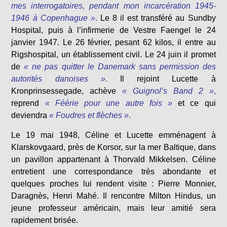
mes interrogatoires, pendant mon incarcération 1945-
1946 à Copenhague »
.
Le 8 il est transféré au Sundby
Hospital, puis à l’infirmerie de Vestre Faengel le 24
janvier 1947. Le 26 février, pesant 62 kilos, il entre au
Rigshospital, un établissement civil. Le 24 juin il promet
de
« ne pas quitter le Danemark sans permission des
autorités danoises »
.
Il rejoint Lucette à
Kronprinsessegade, achève
« Guignol’s Band 2 »
,
reprend
« Féérie pour une autre fois »
et ce qui
deviendra
« Foudres et flèches »
.
Le 19 mai 1948, Céline et Lucette emménagent à
Klarskovgaard, près de Korsor, sur la mer Baltique, dans
un pavillon appartenant à Thorvald Mikkelsen. Céline
entretient une correspondance très abondante et
quelques proches lui rendent visite : Pierre Monnier,
Daragnès, Henri Mahé. Il rencontre Milton Hindus, un
jeune professeur américain, mais leur amitié sera
rapidement brisée.