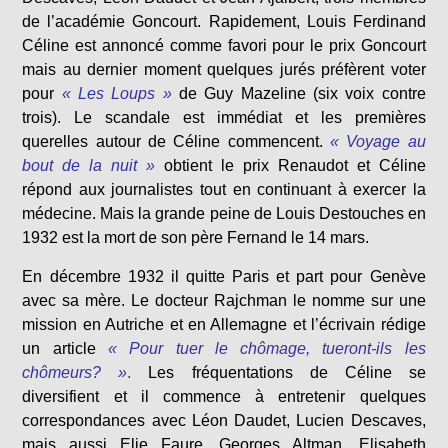
de l’académie Goncourt. Rapidement, Louis Ferdinand
Céline est annoncé comme favori pour le prix Goncourt
mais au dernier moment quelques jurés préfèrent voter
pour
« Les Loups »
de Guy Mazeline (six voix contre
trois). Le scandale est immédiat et les premières
querelles autour de Céline commencent.
« Voyage au
bout de la nuit »
obtient le prix Renaudot et Céline
répond aux journalistes tout en continuant à exercer la
médecine. Mais la grande peine de Louis Destouches en
1932 est la mort de son père Fernand le 14 mars.
En décembre 1932 il quitte Paris et part pour Genève
avec sa mère. Le docteur Rajchman le nomme sur une
mission en Autriche et en Allemagne et l’écrivain rédige
un article
« Pour tuer le chômage, tueront-ils les
chômeurs? »
.
Les fréquentations de Céline se
diversifient et il commence à entretenir quelques
correspondances avec Léon Daudet, Lucien Descaves,
mais aussi Elie Faure, Georges Altman, Elisabeth