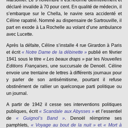
déclaré invalide à 70 pour cent. En qualité de médecin, il
s’embarque sur le Chella, le navire sera accidenté et
Céline rapatrié. Nommé au dispensaire de Sartrouville, il
part en exode à La Rochelle au volant d’une ambulance
avec Lucette.
Après la défaite, Céline s’installe 4 rue Girardon à Paris
et écrit
« Notre Dame de la débinette »
publié en février
1941 sous le titre
« Les beaux draps »
par les
Nouvelles
Editions Françaises
, une succursale de Denoël. Céline
envoie une trentaine de lettres à différents journaux pour
y parler de son antisémitisme, pourtant il refuse
obstinément de rallier un quelconque parti politique ou
un journal.
A partir de 1942 il cesse ses interventions politiques
publiques, écrit
« Scandale aux Abysses »
et l’essentiel
de
« Guignol’s Band »
.
Denoël réimprime ses
pamphlets,
« Voyage au bout de la nuit »
et
« Mort à