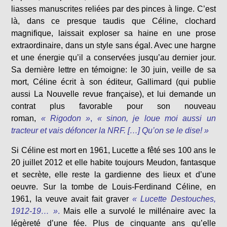
liasses manuscrites reliées par des pinces à linge. C’est
là, dans ce presque taudis que Céline, clochard
magnifique, laissait exploser sa haine en une prose
extraordinaire, dans un style sans égal. Avec une hargne
et une énergie qu’il a conservées jusqu’au dernier jour.
Sa dernière lettre en témoigne: le 30 juin, veille de sa
mort, Céline écrit à son éditeur, Gallimard (qui publie
aussi La Nouvelle revue française), et lui demande un
contrat plus favorable pour son nouveau
roman,
« Rigodon »
,
« sinon, je loue moi aussi un
tracteur et vais défoncer la NRF. […] Qu’on se le dise! »
Si Céline est mort en 1961, Lucette a fêté ses 100 ans le
20 juillet 2012 et elle habite toujours Meudon, fantasque
et secrète, elle reste la gardienne des lieux et d’une
oeuvre. Sur la tombe de Louis-Ferdinand Céline, en
1961, la veuve avait fait graver
« Lucette Destouches,
1912-19… »
.
Mais elle a survolé le millénaire avec la
légèreté d’une fée. Plus de cinquante ans qu’elle