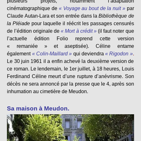
plusieurs projets, notamment l’adaptation
cinématographique de
« Voyage au bout de la nuit »
par
Claude Autan-Lara et son entrée dans la
Bibliothèque de
la Pléiade
pour laquelle il réécrit les passages censurés
de l’édition originale de
« Mort à crédit »
(il faut noter que
l’actuelle édition Folio reprend cette version
« remaniée » et aseptisée). Céline entame
également
« Colin-Maillard »
qui deviendra
« Rigodon »
.
Le 30 juin 1961 il a enfin achevé la deuxième version de
ce roman. Le lendemain, le 1er juillet, à 18 heures, Louis
Ferdinand Céline meurt d’une rupture d’anévrisme. Son
décès ne sera annoncé par la presse que le 4, après son
inhumation au cimetière de Meudon.
Sa maison à Meudon.