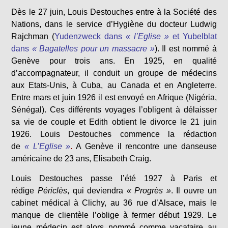
Dès le 27 juin, Louis Destouches entre à la Société des
Nations, dans le service d’Hygiène du docteur Ludwig
Rajchman (
Yudenzweck dans
« l’Eglise »
et Yubelblat
dans
« Bagatelles pour un massacre »
). Il est nommé à
Genève pour trois ans. En 1925, en qualité
d’accompagnateur, il conduit un groupe de médecins
aux Etats-Unis, à Cuba, au Canada et en Angleterre.
Entre mars et juin 1926 il est envoyé en Afrique (Nigéria,
Sénégal). Ces différents voyages l’obligent à délaisser
sa vie de couple et Edith obtient le divorce le 21 juin
1926. Louis Destouches commence la rédaction
de
« L’Eglise »
.
A Genève il rencontre une danseuse
américaine de 23 ans, Elisabeth Craig.
Louis Destouches passe l’été 1927 à Paris et
rédige
Périclès
, qui deviendra
« Progrès »
. Il ouvre un
cabinet médical à Clichy, au 36 rue d’Alsace, mais le
manque de clientèle l’oblige à fermer début 1929. Le
jeune médecin est alors nommé comme vacataire au