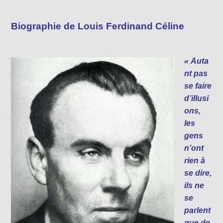
Biographie de Louis Ferdinand Céline
« Auta
nt pas
se faire
d’illusi
ons,
les
gens
n’ont
rien à
se dire,
ils ne
se
parlent
que de