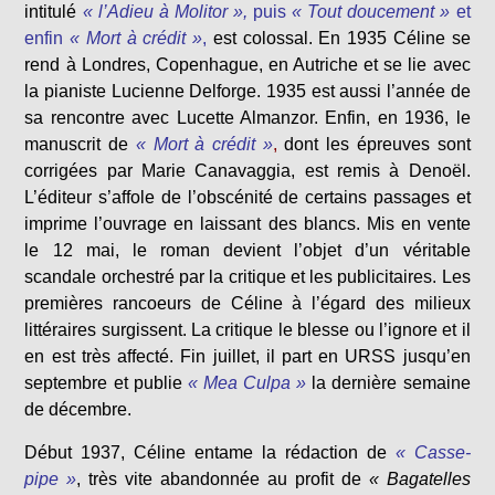
intitulé
« l’Adieu à Molitor »,
puis
« Tout doucement »
et
enfin
« Mort à crédit »
,
est colossal. En 1935 Céline se
rend à Londres, Copenhague, en Autriche et se lie avec
la pianiste Lucienne Delforge. 1935 est aussi l’année de
sa rencontre avec Lucette Almanzor. Enfin, en 1936, le
manuscrit de
« Mort à crédit »
,
dont les épreuves sont
corrigées par Marie Canavaggia, est remis à Denoël.
L’éditeur s’affole de l’obscénité de certains passages et
imprime l’ouvrage en laissant des blancs. Mis en vente
le 12 mai, le roman devient l’objet d’un véritable
scandale orchestré par la critique et les publicitaires. Les
premières rancoeurs de Céline à l’égard des milieux
littéraires surgissent. La critique le blesse ou l’ignore et il
en est très affecté. Fin juillet, il part en URSS jusqu’en
septembre et publie
« Mea Culpa »
la dernière semaine
de décembre.
Début 1937, Céline entame la rédaction de
« Casse-
pipe »
, très vite abandonnée au profit de
« Bagatelles