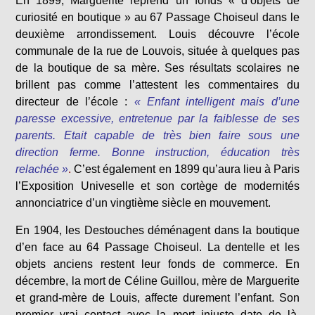
En 1899, Marguerite reprend un fonds « d’objets de
curiosité en boutique » au 67 Passage Choiseul dans le
deuxième arrondissement. Louis découvre l’école
communale de la rue de Louvois, située à quelques pas
de la boutique de sa mère. Ses résultats scolaires ne
brillent pas comme l’attestent les commentaires du
directeur de l’école :
« Enfant intelligent mais d’une
paresse excessive, entretenue par la faiblesse de ses
parents. Etait capable de très bien faire sous une
direction ferme. Bonne instruction, éducation très
relachée »
.
C’est également en 1899 qu’aura lieu à Paris
l’Exposition Univeselle et son cortège de modernités
annonciatrice d’un vingtième siècle en mouvement.
En 1904, les Destouches déménagent dans la boutique
d’en face au 64 Passage Choiseul. La dentelle et les
objets anciens restent leur fonds de commerce. En
décembre, la mort de Céline Guillou, mère de Marguerite
et grand-mère de Louis, affecte durement l’enfant. Son
premier vrai contact avec la mort injuste date de là.