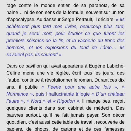
rage contre le monde entier, de sa paranoïa, de sa
haine… ni de son sens de la formule, souvent sur un ton
d’apocalypse. Au danseur Serge Perrault, il déclare:
« Ils
achèteront plus tard mes livres, beaucoup plus tard,
quand je serai mort, pour étudier ce que furent les
premiers séismes de la fin, et la vacherie du tronc des
hommes, et les explosions du fond de l’âme… ils
savaient pas, ils sauront! »
Dans ce pavillon qui avait appartenu à Eugène Labiche,
Céline mène une vie réglée, écrit tous les jours, dès
l’aube, continue à révolutionner le roman. Durant ces dix
ans, il publie
« Féerie pour une autre fois », »
Normance »
, puis l’hallucinante trilogie
« D’un château
l’autre »
,
« Nord »
et
« Rigodon »
.
Il mange peu, reçoit
quelques clients dans son cabinet de médecin. Des
pauvres surtout, qu’il ne fait jamais payer. Son décor
quotidien, c’est aussi cette table de travail, recouverte de
papiers, de photos, de cartons et de ces fameuses