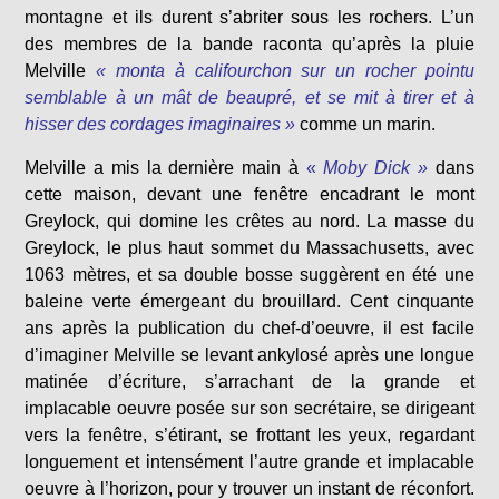
montagne et ils durent s’abriter sous les rochers. L’un
des membres de la bande raconta qu’après la pluie
Melville
« monta à califourchon sur un rocher pointu
semblable à un mât de beaupré, et se mit à tirer et à
hisser des cordages imaginaires »
comme un marin.
Melville a mis la dernière main à
«
Moby Dick »
dans
cette maison, devant une fenêtre encadrant le mont
Greylock, qui domine les crêtes au nord. La masse du
Greylock, le plus haut sommet du Massachusetts, avec
1063 mètres, et sa double bosse suggèrent en été une
baleine verte émergeant du brouillard. Cent cinquante
ans après la publication du chef-d’oeuvre, il est facile
d’imaginer Melville se levant ankylosé après une longue
matinée d’écriture, s’arrachant de la grande et
implacable oeuvre posée sur son secrétaire, se dirigeant
vers la fenêtre, s’étirant, se frottant les yeux, regardant
longuement et intensément l’autre grande et implacable
oeuvre à l’horizon, pour y trouver un instant de réconfort.