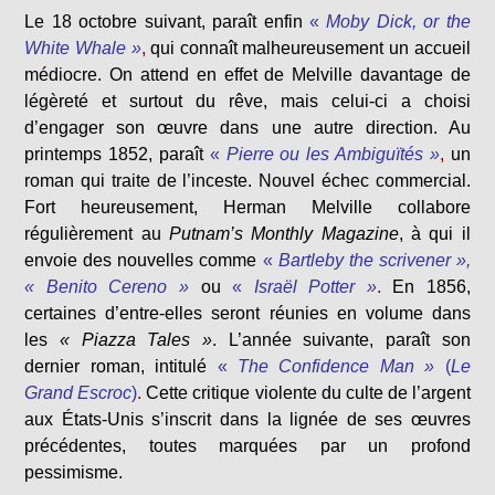
Le 18 octobre suivant, paraît enfin
«
Moby Dick, or the
White Whale »
,
qui connaît malheureusement un accueil
médiocre. On attend en effet de Melville davantage de
légèreté et surtout du rêve, mais celui-ci a choisi
d’engager son œuvre dans une autre direction. Au
printemps 1852, paraît
«
Pierre ou les Ambiguïtés »
,
un
roman qui traite de l’inceste. Nouvel échec commercial.
Fort heureusement, Herman Melville collabore
régulièrement au
Putnam’s Monthly Magazine
, à qui il
envoie des nouvelles comme
«
Bartleby the scrivener »,
« Benito Cereno »
ou
«
Israël Potter »
.
En 1856,
certaines d’entre-elles seront réunies en volume dans
les
« Piazza Tales »
. L’année suivante, paraît son
dernier roman, intitulé
«
The Confidence Man »
(
Le
Grand Escroc
)
.
Cette critique violente du culte de l’argent
aux États-Unis s’inscrit dans la lignée de ses œuvres
précédentes, toutes marquées par un profond
pessimisme.