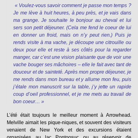
« Voulez-vous savoir comment je passe mon temps ?
Je me lève à huit heures, à peu près, et je vais dans
ma grange. Je souhaite le bonjour au cheval et lui
sers son petit déjeuner. (Cela me fend le coeur de lui
en donner un froid, mais on n’y peut rien.) Puis je
rends visite à ma vache, je découpe une citrouille ou
deux pour elle et reste à ses côtés pour la regarder
manger, car c’est une vision plaisante que de voir une
vache bouger ses mâchoires – elle le fait avec tant de
douceur et de sainteté. Après mon propre déjeuner, je
me rends dans mon bureau et y allume mon feu, puis
j’étale mon manuscrit sur la table, j’y jette un rapide
coup d’oeil professionnel, et je me mets au travail de
bon coeur… »
L’été était toujours le meilleur moment à Arrowhead.
Melville aimait les pique-niques, et souvent des visiteurs
venaient de New York et des excursions étaient
organisées au lac Pontoosuc ou au réservoir de