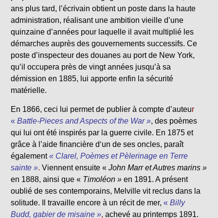
ans plus tard, l’écrivain obtient un poste dans la haute
administration, réalisant une ambition vieille d’une
quinzaine d’années pour laquelle il avait multiplié les
démarches auprès des gouvernements successifs. Ce
poste d’inspecteur des douanes au port de New York,
qu’il occupera près de vingt années jusqu’à sa
démission en 1885, lui apporte enfin la sécurité
matérielle.
En 1866, ceci lui permet de publier à compte d’auteu
r
«
Battle-Pieces and Aspects of the War »
, des poèmes
qui lui ont été inspirés par la guerre civile. En 1875 et
grâce à l’aide financière d‘un de ses oncles, paraît
également
« Clarel, Poèmes et Pèlerinage en Terre
sainte »
.
Viennent ensuite «
John Marr et Autres marins »
en 1888, ainsi que «
Timoléon »
en 1891. A présent
oublié de ses contemporains, Melville vit reclus dans la
solitude. Il travaille encore à un récit de mer,
«
Billy
Budd, gabier de misaine »
,
achevé au printemps 1891.