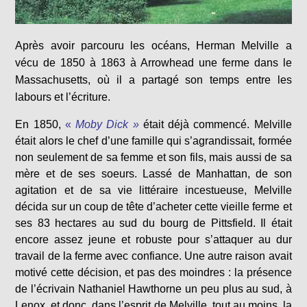
Après avoir parcouru les océans, Herman Melville a
vécu de 1850 à 1863 à Arrowhead une ferme dans le
Massachusetts, où il a partagé son temps entre les
labours et l’écriture.
En 1850,
«
Moby Dick »
était déjà commencé. Melville
était alors le chef d’une famille qui s’agrandissait, formée
non seulement de sa femme et son fils, mais aussi de sa
mère et de ses soeurs. Lassé de Manhattan, de son
agitation et de sa vie littéraire incestueuse, Melville
décida sur un coup de tête d’acheter cette vieille ferme et
ses 83 hectares au sud du bourg de Pittsfield. Il était
encore assez jeune et robuste pour s’attaquer au dur
travail de la ferme avec confiance. Une autre raison avait
motivé cette décision, et pas des moindres : la présence
de l’écrivain Nathaniel Hawthorne un peu plus au sud, à
Lenox, et donc, dans l’esprit de Melville, tout au moins, la