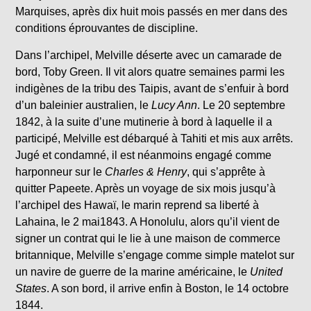
Marquises, après dix huit mois passés en mer dans des
conditions éprouvantes de discipline.
Dans l’archipel, Melville déserte avec un camarade de
bord, Toby Green. Il vit alors quatre semaines parmi les
indigènes de la tribu des Taipis, avant de s’enfuir à bord
d’un baleinier australien, le
Lucy Ann
. Le 20 septembre
1842, à la suite d’une mutinerie à bord à laquelle il a
participé, Melville est débarqué à Tahiti et mis aux arrêts.
Jugé et condamné, il est néanmoins engagé comme
harponneur sur le
Charles & Henry
, qui s’apprête à
quitter Papeete. Après un voyage de six mois jusqu’à
l’archipel des Hawaï, le marin reprend sa liberté à
Lahaina, le 2 mai1843. A Honolulu, alors qu’il vient de
signer un contrat qui le lie à une maison de commerce
britannique, Melville s’engage comme simple matelot sur
un navire de guerre de la marine américaine, le
United
States
. A son bord, il arrive enfin à Boston, le 14 octobre
1844.