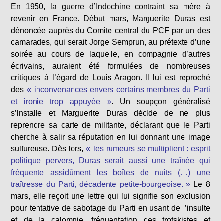
En 1950, la guerre d’Indochine contraint sa mère à
revenir en France. Début mars, Marguerite Duras est
dénoncée auprès du Comité central du PCF par un des
camarades, qui serait Jorge Semprun, au prétexte d’une
soirée au cours de laquelle, en compagnie d’autres
écrivains, auraient été formulées de nombreuses
critiques à l’égard de Louis Aragon. Il lui est reproché
des
« inconvenances envers certains membres du Parti
et ironie trop appuyée »
. Un soupçon généralisé
s’installe et Marguerite Duras décide de ne plus
reprendre sa carte de militante, déclarant que le Parti
cherche à salir sa réputation en lui donnant une image
sulfureuse. Dès lors,
« les rumeurs se multiplient : esprit
politique pervers, Duras serait aussi une traînée qui
fréquente assidûment les boîtes de nuits (…) une
traîtresse du Parti, décadente petite-bourgeoise. »
Le 8
mars, elle reçoit une lettre qui lui signifie son exclusion
pour tentative de sabotage du Parti en usant de l’insulte
et de la calomnie, fréquentation des trotskistes et