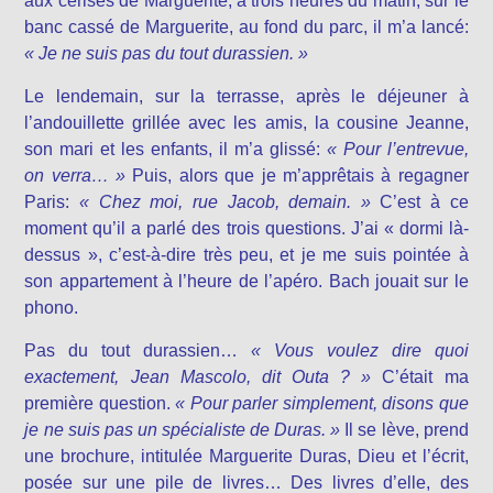
aux cerises de Marguerite, à trois heures du matin, sur le
banc cassé de Marguerite, au fond du parc, il m’a lancé:
« Je ne suis pas du tout durassien. »
Le lendemain, sur la terrasse, après le déjeuner à
l’andouillette grillée avec les amis, la cousine Jeanne,
son mari et les enfants, il m’a glissé:
« Pour l’entrevue,
on verra… »
Puis, alors que je m’apprêtais à regagner
Paris:
« Chez moi, rue Jacob, demain. »
C’est à ce
moment qu’il a parlé des trois questions. J’ai « dormi là-
dessus », c’est-à-dire très peu, et je me suis pointée à
son appartement à l’heure de l’apéro. Bach jouait sur le
phono.
Pas du tout durassien…
« Vous voulez dire quoi
exactement, Jean Mascolo, dit Outa ? »
C’était ma
première question.
« Pour parler simplement, disons que
je ne suis pas un spécialiste de Duras. »
Il se lève, prend
une brochure, intitulée Marguerite Duras, Dieu et l’écrit,
posée sur une pile de livres… Des livres d’elle, des