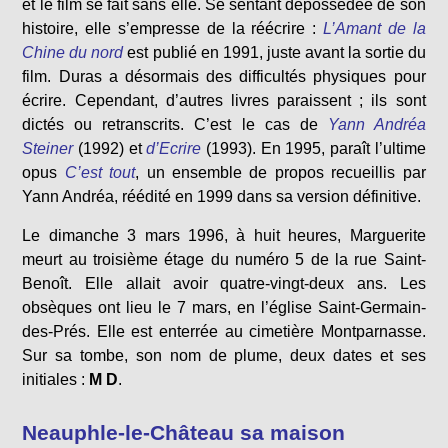
et le film se fait sans elle. Se sentant dépossédée de son
histoire, elle s’empresse de la réécrire :
L’Amant de la
Chine du nord
est publié en 1991, juste avant la sortie du
film. Duras a désormais des difficultés physiques pour
écrire. Cependant, d’autres livres paraissent ; ils sont
dictés ou retranscrits. C’est le cas de
Yann Andréa
Steiner
(1992) et
d’Ecrire
(1993). En 1995, paraît l’ultime
opus
C’est tout
, un ensemble de propos recueillis par
Yann Andréa, réédité en 1999 dans sa version définitive.
Le dimanche 3 mars 1996, à huit heures, Marguerite
meurt au troisième étage du numéro 5 de la rue Saint-
Benoît. Elle allait avoir quatre-vingt-deux ans. Les
obsèques ont lieu le 7 mars, en l’église Saint-Germain-
des-Prés. Elle est enterrée au cimetière Montparnasse.
Sur sa tombe, son nom de plume, deux dates et ses
initiales :
M D
.
Neauphle-le-Château sa maison