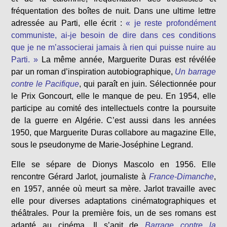
fréquentation des boîtes de nuit. Dans une ultime lettre
adressée au Parti, elle écrit :
« je reste profondément
communiste, ai-je besoin de dire dans ces conditions
que je ne m’associerai jamais à rien qui puisse nuire au
Parti. »
La même année, Marguerite Duras est révélée
par un roman d’inspiration autobiographique,
Un barrage
contre le Pacifique
, qui paraît en juin. Sélectionnée pour
le Prix Goncourt, elle le manque de peu. En 1954, elle
participe au comité des intellectuels contre la poursuite
de la guerre en Algérie. C’est aussi dans les années
1950, que Marguerite Duras collabore au magazine Elle,
sous le pseudonyme de Marie-Joséphine Legrand.
Elle se sépare de Dionys Mascolo en 1956. Elle
rencontre Gérard Jarlot, journaliste à
France-Dimanche
,
en 1957, année où meurt sa mère. Jarlot travaille avec
elle pour diverses adaptations cinématographiques et
théâtrales. Pour la première fois, un de ses romans est
adapté au cinéma. Il s’agit de
Barrage contre la