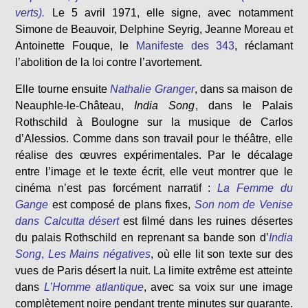
verts).
Le 5 avril 1971, elle signe, avec notamment
Simone de Beauvoir, Delphine Seyrig, Jeanne Moreau et
Antoinette Fouque, le
Manifeste des 343
, réclamant
l’abolition de la loi contre l’avortement.
Elle tourne ensuite
Nathalie Granger
, dans sa maison de
Neauphle-le-Château,
India Song
, dans le Palais
Rothschild à Boulogne sur la musique de Carlos
d’Alessios. Comme dans son travail pour le théâtre, elle
réalise des œuvres expérimentales. Par le décalage
entre l’image et le texte écrit, elle veut montrer que le
cinéma n’est pas forcément narratif :
La Femme du
Gange
est composé de plans fixes,
Son nom de Venise
dans Calcutta désert
est filmé dans les ruines désertes
du palais Rothschild en reprenant sa bande son
d’
India
Song
,
Les Mains négatives
, où elle lit son texte sur des
vues de Paris désert la nuit. La limite extrême est atteinte
dans
L’Homme atlantique
, avec sa voix sur une image
complètement noire pendant trente minutes sur quarante.