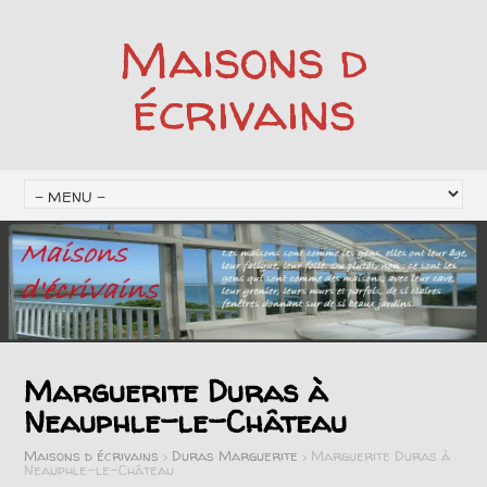
Maisons d
écrivains
Marguerite Duras à
Neauphle-le-Château
Maisons d écrivains
>
Duras Marguerite
>
Marguerite Duras à
Neauphle-le-Château