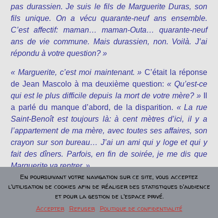
pas durassien. Je suis le fils de Marguerite Duras, son
fils unique. On a vécu quarante-neuf ans ensemble.
C’est affectif: maman… maman-Outa… quarante-neuf
ans de vie commune. Mais durassien, non. Voilà. J’ai
répondu à votre question? »
« Marguerite, c’est moi maintenant. »
C’était la réponse
de Jean Mascolo à ma deuxième question:
« Qu’est-ce
qui est le plus difficile depuis la mort de votre mère? »
Il
a parlé du manque d’abord, de la disparition.
« La rue
Saint-Benoît est toujours là: à cent mètres d’ici, il y a
l’appartement de ma mère, avec toutes ses affaires, son
crayon sur son bureau… J’ai un ami qui y loge et qui y
fait des dîners. Parfois, en fin de soirée, je me dis que
Marguerite va rentrer. »
En poursuivant votre navigation sur ce site, vous acceptez
L’ami en question,Jean-Marc Turine, ami de Marguerite
l'utilisation de cookies afin de réaliser des statistiques d'audience
et pour la gestion de l'espace privé.
également, collaborateur de plusieurs de ses films et
Accepter
Refuser
Politique de confidentialité
lecteur privilégié de ses manuscrits, m’accueille au 5 de