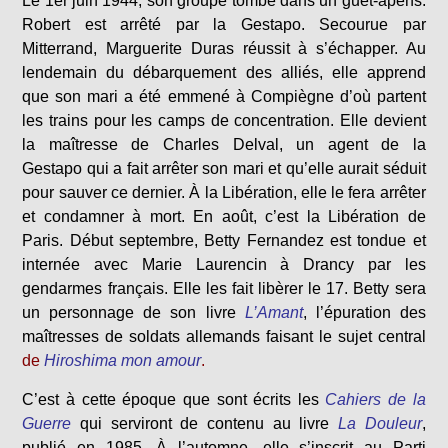
Le 1er juin 1944, son groupe tombe dans un guet-apens.
Robert est arrêté par la Gestapo. Secourue par
Mitterrand, Marguerite Duras réussit à s’échapper. Au
lendemain du débarquement des alliés, elle apprend
que son mari a été emmené à Compiègne d’où partent
les trains pour les camps de concentration. Elle devient
la maîtresse de Charles Delval, un agent de la
Gestapo qui a fait arrêter son mari et qu’elle aurait séduit
pour sauver ce dernier. À la Libération, elle le fera arrêter
et condamner à mort. En août, c’est la Libération de
Paris. Début septembre, Betty Fernandez est tondue et
internée avec Marie Laurencin à Drancy par les
gendarmes français. Elle les fait libèrer le 17. Betty sera
un personnage de son livre
L’Amant
, l’épuration des
maîtresses de soldats allemands faisant le sujet central
de
Hiroshima mon amour
.
C’est à cette époque que sont écrits les
Cahiers de la
Guerre
qui serviront de contenu au livre
La Douleur
,
publié en 1985. À l’automne, elle s’inscrit au Parti