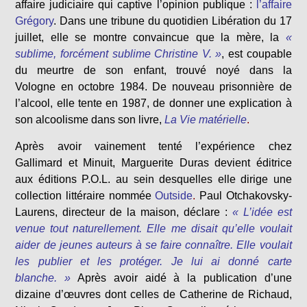
affaire judiciaire qui captive l’opinion publique :
l’affaire
Grégory
. Dans une tribune du quotidien Libération du 17
juillet, elle se montre convaincue que la mère, la
«
sublime, forcément sublime Christine V. »
, est coupable
du meurtre de son enfant, trouvé noyé dans la
Vologne en octobre 1984. De nouveau prisonnière de
l’alcool, elle tente en 1987, de donner une explication à
son alcoolisme dans son livre,
La Vie matérielle
.
Après avoir vainement tenté l’expérience chez
Gallimard et Minuit, Marguerite Duras devient éditrice
aux éditions P.O.L. au sein desquelles elle dirige une
collection littéraire nommée
Outside
.
Paul Otchakovsky-
Laurens, directeur de la maison, déclare :
« L’idée est
venue tout naturellement. Elle me disait qu’elle voulait
aider de jeunes auteurs à se faire connaître. Elle voulait
les publier et les protéger. Je lui ai donné carte
blanche. »
Après avoir aidé à la publication d’une
dizaine d’œuvres dont celles de Catherine de Richaud,