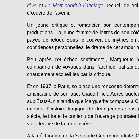
rêve
et
La Mort conduit l’attelage
,
recueil de tro
d’œuvre de l’avenir.
Un jeune critique et romancier, son contempor
productions. La jeune femme de lettres de son côté,
payée de retour. Sous le couvert de mythes emp
confidences personnelles, le drame de cet amour re
Peu après cet échec sentimental, Marguerite Y
compagnon de voyages dans l’archipel balkaniq
chaudement accueillies par la critique.
Et en 1937, à Paris, se place une rencontre détermi
américaine de son âge, Grace Frick. Après quelq
aux États-Unis tandis que Marguerite compose à C
raconter l’histoire tragique de deux jeunes gen
siècle, le titre et le contenu de l’ouvrage pourraie
vie affective de la romancière.
À la déclaration de la Seconde Guerre mondiale, 