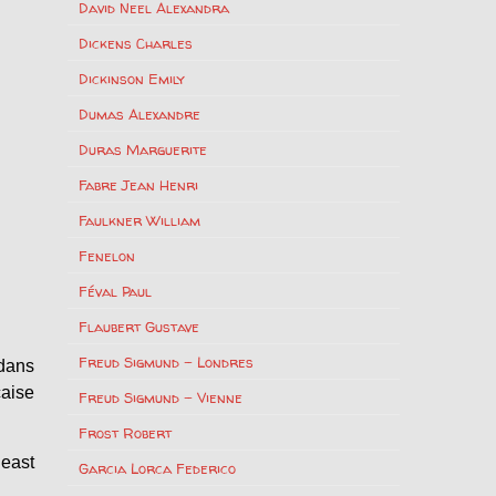
David Neel Alexandra
Dickens Charles
Dickinson Emily
Dumas Alexandre
Duras Marguerite
Fabre Jean Henri
Faulkner William
Fenelon
Féval Paul
Flaubert Gustave
Freud Sigmund – Londres
 dans
çaise
Freud Sigmund – Vienne
Frost Robert
heast
Garcia Lorca Federico