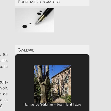
Pour me contacter
Galerie
s. Sa
ille,
ès la
ouis-
Noir,
a de
de sa
Harmas de Sérignan – Jean Henri Fabre
té.