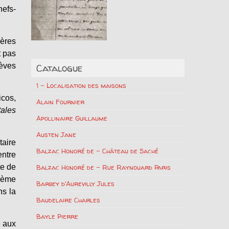
hefs-
ères
t pas
rèves
Catalogue
1 – Localisation des maisons
cos,
Alain Fournier
tales
Apollinaire Guillaume
Austen Jane
taire
Balzac Honoré de – Château de Saché
entre
te de
Balzac Honoré de – Rue Raynouard Paris
XXème
Barbey d'Aurevilly Jules
ns la
Baudelaire Charles
Bayle Pierre
e aux