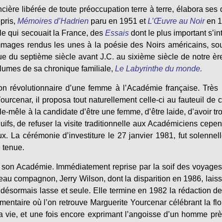
re libérée de toute préoccupation terre à terre, élabora ses
pris,
Mémoires d’Hadrien
paru en 1951 et
L’Œuvre au Noir
en 1
le qui secouait la France, des
Essais
dont le plus important s’int
mages rendus les unes à la poésie des Noirs américains, so
e du septième siècle avant J.C. au sixième siècle de notre èr
lumes de sa chronique familiale,
Le Labyrinthe du monde
.
tion révolutionnaire d’une femme à l’Académie française. Très 
rcenar, il proposa tout naturellement celle-ci au fauteuil de c
êle-mêle à la candidate d’être une femme, d’être laide, d’avoir tro
Juifs, de refuser la visite traditionnelle aux Académiciens cepe
x. La cérémonie d’investiture le 27 janvier 1981, fut solennell
e tenue.
son Académie. Immédiatement reprise par la soif des voyages
eau compagnon, Jerry Wilson, dont la disparition en 1986, lais
 désormais lasse et seule. Elle termine en 1982 la rédaction d
entaire où l’on retrouve Marguerite Yourcenar célébrant la flo
la vie, et une fois encore exprimant l’angoisse d’un homme pr