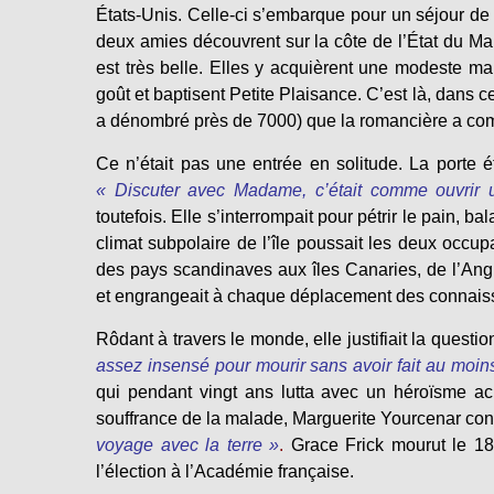
États-Unis. Celle-ci s’embarque pour un séjour de 
deux amies découvrent sur la côte de l’État du Mai
est très belle. Elles y acquièrent une modeste m
goût et baptisent Petite Plaisance. C’est là, dans 
a dénombré près de 7000) que la romancière a com
Ce n’était pas une entrée en solitude. La porte é
« Discuter avec Madame, c’était comme ouvrir 
toutefois. Elle s’interrompait pour pétrir le pain, b
climat subpolaire de l’île poussait les deux occupa
des pays scandinaves aux îles Canaries, de l’Ang
et engrangeait à chaque déplacement des connaiss
Rôdant à travers le monde, elle justifiait la quest
assez insensé pour mourir sans avoir fait au moins
qui pendant vingt ans lutta avec un héroïsme ac
souffrance de la malade, Marguerite Yourcenar cond
voyage avec la terre »
.
Grace Frick mourut le 1
l’élection à l’Académie française.