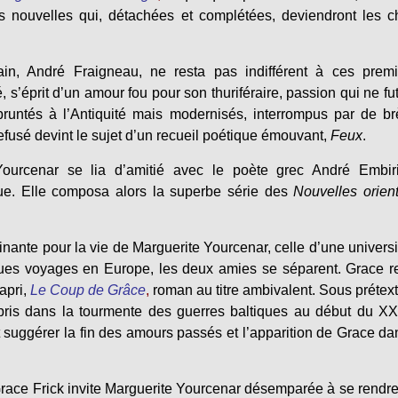
is nouvelles qui, détachées et complétées, deviendront les c
ain, André Fraigneau, ne resta pas indifférent à ces premi
 s’éprit d’un amour fou pour son thuriféraire, passion qui ne fu
runtés à l’Antiquité mais modernisés, interrompus par de b
fusé devint le sujet d’un recueil poétique émouvant,
Feux
.
ourcenar se lia d’amitié avec le poète grec André Embiri
ue. Elle composa alors la superbe série des
Nouvelles orien
nante pour la vie de Marguerite Yourcenar, celle d’une universi
ues voyages en Europe, les deux amies se séparent. Grace r
apri,
Le Coup de Grâce
,
roman au titre ambivalent. Sous prétex
s pris dans la tourmente des guerres baltiques au début du 
nt suggérer la fin des amours passés et l’apparition de Grace da
Grace Frick invite Marguerite Yourcenar désemparée à se rendr