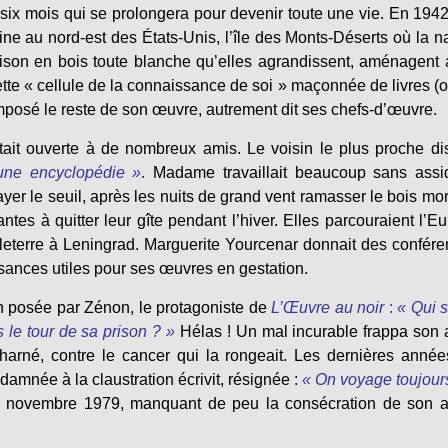
six mois qui se prolongera pour devenir toute une vie. En 1942
ne au nord-est des États-Unis, l’île des Monts-Déserts où la n
aison en bois toute blanche qu’elles agrandissent, aménagent
cette « cellule de la connaissance de soi » maçonnée de livres (
posé le reste de son œuvre, autrement dit ses chefs-d’œuvre.
tait ouverte à de nombreux amis. Le voisin le plus proche dis
une encyclopédie »
.
Madame travaillait beaucoup sans assid
alayer le seuil, après les nuits de grand vent ramasser le bois mor
ntes à quitter leur gîte pendant l’hiver. Elles parcouraient l’E
leterre à Leningrad. Marguerite Yourcenar donnait des confér
ances utiles pour ses œuvres en gestation.
ion posée par Zénon, le protagoniste de
L’Œuvre au noir
:
« Qui s
 le tour de sa prison ? »
Hélas ! Un mal incurable frappa son
harné, contre le cancer qui la rongeait. Les dernières anné
amnée à la claustration écrivit, résignée :
« On voyage toujour
8 novembre 1979, manquant de peu la consécration de son a