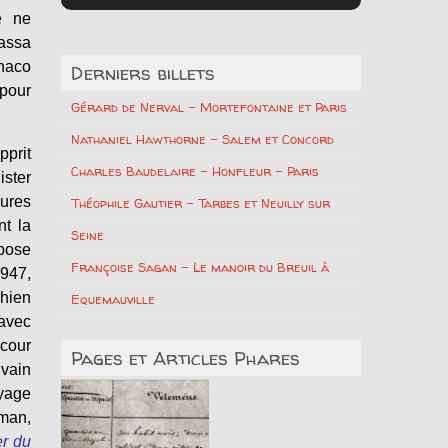
e ne
passa
onaco
Derniers billets
 pour
Gérard de Nerval – Mortefontaine et Paris
Nathaniel Hawthorne – Salem et Concord
pprit
Charles Baudelaire – Honfleur – Paris
ister
eures
Théophile Gautier – Tarbes et Neuilly sur
nt la
Seine
mpose
Françoise Sagan – Le manoir du Breuil à
1947,
chien
Equemauville
 avec
ncour
Pages et Articles Phares
 vain
oyage
oman,
r du