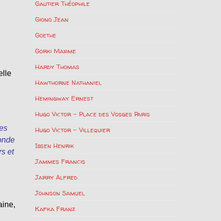
Gautier Théophile
Giono Jean
Goethe
Gorki Maxime
Hardy Thomas
elle
Hawthorne Nathaniel
Hemingway Ernest
Hugo Victor – Place des Vosges Paris
les
Hugo Victor – Villequier
monde
Ibsen Henrik
s et
Jammes Francis
Jarry Alfred
Johnson Samuel
aine,
Kafka Franz