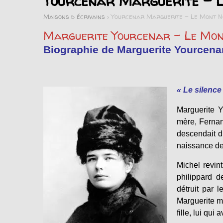
Yourcenar Marguerite – L
Maisons d écrivains
>
Yourcenar Marguerite - Le Mont N
Marguerite Yourcenar – Le Mon
Biographie de Marguerite Yourcenar
« Le silence 
Marguerite Y
mère, Fernand
descendait d
naissance de
Michel revin
philippard d
détruit par
Marguerite ma
fille, lui qui