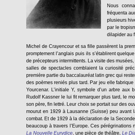
Nous connai
fréquenta auc
plusieurs hiv
par le tropi
dilapider au f
Michel de Crayencour et sa fille passèrent la pre
promptement l’anglais puis ils s’établirent quelqu
de précepteurs intermittents. La visite des musées, 
salles de spectacles comblaient la curiosité préc
première partie du baccalauréat latin grec qui rest
des poèmes reniés plus tard. Par jeu elle fabriq
Yourcenar. L’initiale Y, symbole d’un arbre aux 
Rudolf Kassner le lui fit remarquer plus tard, le
son père, fin lettré. Leur choix se portait sur des 
mourut en 1929 à Lausanne (Suisse) peu avant la 
combat. Et de 1929 à la déclaration de la Second
beaucoup à travers l’Europe. Ces pérégrinations n’
La Nouvelle Eurydice
,
une pièce de théâtre,
Le Di