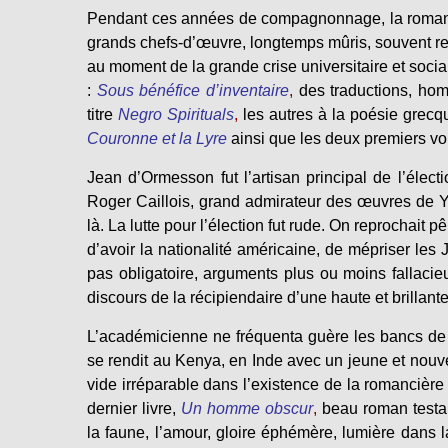
Pendant ces années de compagnonnage, la romanciè
grands chefs-d’œuvre, longtemps mûris, souvent re
au moment de la grande crise universitaire et socia
:
Sous bénéfice d’inventaire
,
des traductions, hom
titre
Negro Spirituals
,
les autres à la poésie grecqu
Couronne et la Lyre
ainsi que les deux premiers vo
Jean d’Ormesson fut l’artisan principal de l’élec
Roger Caillois, grand admirateur des œuvres de You
là. La lutte pour l’élection fut rude. On reprochait p
d’avoir la nationalité américaine, de mépriser les 
pas obligatoire, arguments plus ou moins fallacieu
discours de la récipiendaire d’une haute et brillant
L’académicienne ne fréquenta guère les bancs de 
se rendit au Kenya, en Inde avec un jeune et nouv
vide irréparable dans l’existence de la romancière
dernier livre,
Un homme obscur
,
beau roman testam
la faune, l’amour, gloire éphémère, lumière dans 