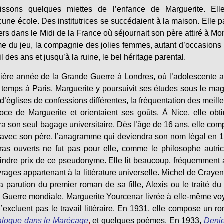
ssons quelques miettes de l’enfance de Marguerite. Ell
une école. Des institutrices se succédaient à la maison. Elle 
ers dans le Midi de la France où séjournait son père attiré à M
sme du jeu, la compagnie des jolies femmes, autant d’occasions
il des ans et jusqu’à la ruine, le bel héritage parental.
mière année de la Grande Guerre à Londres, où l’adolescente a
e temps à Paris. Marguerite y poursuivit ses études sous le mag
d’églises de confessions différentes, la fréquentation des meill
oce de Marguerite et orientaient ses goûts. À Nice, elle obti
era son seul bagage universitaire. Dès l’âge de 16 ans, elle co
ue avec son père, l’anagramme qui deviendra son nom légal en 
bras ouverts ne fut pas pour elle, comme le philosophe autri
 moindre prix de ce pseudonyme. Elle lit beaucoup, fréquemment
ouvrages appartenant à la littérature universelle. Michel de Craye
parution du premier roman de sa fille, Alexis ou le traité du
e Guerre mondiale, Marguerite Yourcenar livrée à elle-même v
excluent pas le travail littéraire. En 1931, elle compose un r
alogue dans le Marécage
,
et quelques poèmes. En 1933,
Denie