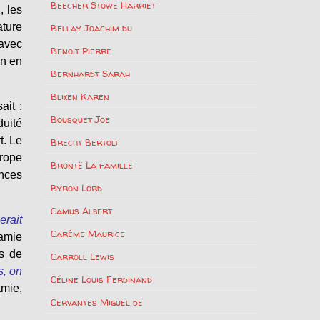
Beecher Stowe Harriet
, les
ature
Bellay Joachim du
 avec
Benoit Pierre
on en
Bernhardt Sarah
Blixen Karen
ait :
Bousquet Joe
uité
t. Le
Brecht Bertolt
urope
Brontë La famille
ences
Byron Lord
Camus Albert
erait
Carême Maurice
 amie
es de
Carroll Lewis
s, on
Céline Louis Ferdinand
mie,
Cervantes Miguel de