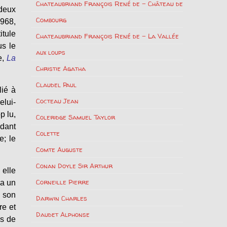
Chateaubriand François René de – Château de
 deux
Combourg
968,
itule
Chateaubriand François René de – La Vallée
us le
aux loups
e,
La
Christie Agatha
Claudel Paul
lié à
Cocteau Jean
elui-
p lu,
Coleridge Samuel Taylor
ndant
Colette
e; le
Comte Auguste
Conan Doyle Sir Arthur
 elle
Corneille Pierre
sa un
e son
Darwin Charles
re et
Daudet Alphonse
ès de