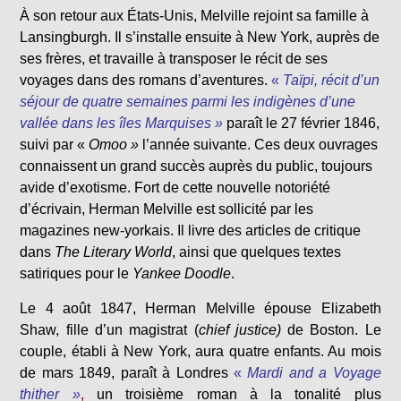
À son retour aux États-Unis, Melville rejoint sa famille à
Lansingburgh. Il s’installe ensuite à New York, auprès de
ses frères, et travaille à transposer le récit de ses
voyages dans des romans d’aventures.
«
Taïpi, récit d’un
séjour de quatre semaines parmi les indigènes d’une
vallée dans les îles Marquises »
paraît le 27 février 1846,
suivi par «
Omoo »
l’année suivante. Ces deux ouvrages
connaissent un grand succès auprès du public, toujours
avide d’exotisme. Fort de cette nouvelle notoriété
d’écrivain, Herman Melville est sollicité par les
magazines new-yorkais. Il livre des articles de critique
dans
The
Literary World
, ainsi que quelques textes
satiriques pour le
Yankee Doodle
.
Le 4 août 1847, Herman Melville épouse Elizabeth
Shaw, fille d’un magistrat (
chief justice)
de Boston. Le
couple, établi à New York, aura quatre enfants. Au mois
de mars 1849, paraît à Londres
«
Mardi and a Voyage
thither »
,
un troisième roman à la tonalité plus