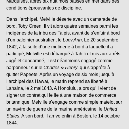
Marquises, après dix huit mois passés en mer dans des
conditions éprouvantes de discipline.
Dans l’archipel, Melville déserte avec un camarade de
bord, Toby Green. Il vit alors quatre semaines parmi les
indigènes de la tribu des Taipis, avant de s’enfuir à bord
d’un baleinier australien, le
Lucy Ann
. Le 20 septembre
1842, à la suite d’une mutinerie à bord à laquelle il a
participé, Melville est débarqué à Tahiti et mis aux arrêts.
Jugé et condamné, il est néanmoins engagé comme
harponneur sur le
Charles & Henry
, qui s’apprête à
quitter Papeete. Après un voyage de six mois jusqu’à
l’archipel des Hawaï, le marin reprend sa liberté à
Lahaina, le 2 mai1843. A Honolulu, alors qu’il vient de
signer un contrat qui le lie à une maison de commerce
britannique, Melville s’engage comme simple matelot sur
un navire de guerre de la marine américaine, le
United
States
. A son bord, il arrive enfin à Boston, le 14 octobre
1844.