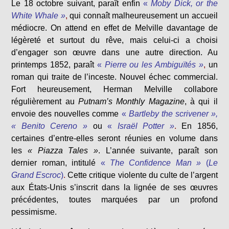
Le 18 octobre suivant, paraît enfin
«
Moby Dick, or the
White Whale »
,
qui connaît malheureusement un accueil
médiocre. On attend en effet de Melville davantage de
légèreté et surtout du rêve, mais celui-ci a choisi
d’engager son œuvre dans une autre direction. Au
printemps 1852, paraît
«
Pierre ou les Ambiguïtés »
,
un
roman qui traite de l’inceste. Nouvel échec commercial.
Fort heureusement, Herman Melville collabore
régulièrement au
Putnam’s Monthly Magazine
, à qui il
envoie des nouvelles comme
«
Bartleby the scrivener »,
« Benito Cereno »
ou
«
Israël Potter »
.
En 1856,
certaines d’entre-elles seront réunies en volume dans
les
« Piazza Tales »
. L’année suivante, paraît son
dernier roman, intitulé
«
The Confidence Man »
(
Le
Grand Escroc
)
.
Cette critique violente du culte de l’argent
aux États-Unis s’inscrit dans la lignée de ses œuvres
précédentes, toutes marquées par un profond
pessimisme.