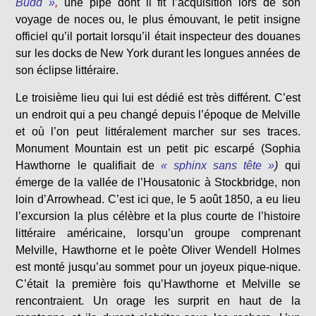
Budd »
,
une pipe dont il fit l’acquisition lors de son
voyage de noces ou, le plus émouvant, le petit insigne
officiel qu’il portait lorsqu’il était inspecteur des douanes
sur les docks de New York durant les longues années de
son éclipse littéraire.
Le troisième lieu qui lui est dédié est très différent. C’est
un endroit qui a peu changé depuis l’époque de Melville
et où l’on peut littéralement marcher sur ses traces.
Monument Mountain est un petit pic escarpé (Sophia
Hawthorne le qualifiait de
« sphinx sans tête »
)
qui
émerge de la vallée de l’Housatonic à Stockbridge, non
loin d’Arrowhead. C’est ici que, le 5 août 1850, a eu lieu
l’excursion la plus célèbre et la plus courte de l’histoire
littéraire américaine, lorsqu’un groupe comprenant
Melville, Hawthorne et le poète Oliver Wendell Holmes
est monté jusqu’au sommet pour un joyeux pique-nique.
C’était la première fois qu’Hawthorne et Melville se
rencontraient. Un orage les surprit en haut de la