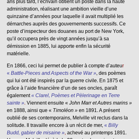
ans plus tard, l’écrivain obtient un poste dans la haute
administration, réalisant une ambition vieille d’une
quinzaine d’années pour laquelle il avait multiplié les
démarches auprès des gouvernements successifs. Ce
poste d’inspecteur des douanes au port de New York,
qu’il occupera près de vingt années jusqu’à sa
démission en 1885, lui apporte enfin la sécurité
matérielle.
En 1866, ceci lui permet de publier à compte d’auteu
r
«
Battle-Pieces and Aspects of the War »
, des poèmes
qui lui ont été inspirés par la guerre civile. En 1875 et
grâce à l’aide financière d‘un de ses oncles, paraît
également
« Clarel, Poèmes et Pèlerinage en Terre
sainte »
.
Viennent ensuite «
John Marr et Autres marins »
en 1888, ainsi que «
Timoléon »
en 1891. A présent
oublié de ses contemporains, Melville vit reclus dans la
solitude. Il travaille encore à un récit de mer,
«
Billy
Budd, gabier de misaine »
,
achevé au printemps 1891.