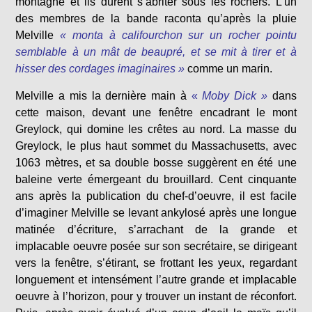
montagne et ils durent s’abriter sous les rochers. L’un
des membres de la bande raconta qu’après la pluie
Melville
« monta à califourchon sur un rocher pointu
semblable à un mât de beaupré, et se mit à tirer et à
hisser des cordages imaginaires »
comme un marin.
Melville a mis la dernière main à
«
Moby Dick »
dans
cette maison, devant une fenêtre encadrant le mont
Greylock, qui domine les crêtes au nord. La masse du
Greylock, le plus haut sommet du Massachusetts, avec
1063 mètres, et sa double bosse suggèrent en été une
baleine verte émergeant du brouillard. Cent cinquante
ans après la publication du chef-d’oeuvre, il est facile
d’imaginer Melville se levant ankylosé après une longue
matinée d’écriture, s’arrachant de la grande et
implacable oeuvre posée sur son secrétaire, se dirigeant
vers la fenêtre, s’étirant, se frottant les yeux, regardant
longuement et intensément l’autre grande et implacable
oeuvre à l’horizon, pour y trouver un instant de réconfort.