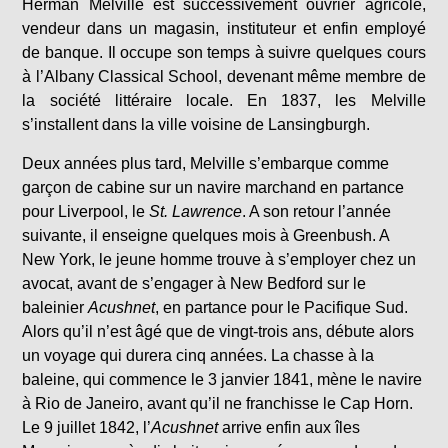
Herman Melville est successivement ouvrier agricole,
vendeur dans un magasin, instituteur et enfin employé
de banque. Il occupe son temps à suivre quelques cours
à l’Albany Classical School, devenant même membre de
la société littéraire locale. En 1837, les Melville
s’installent dans la ville voisine de Lansingburgh.
Deux années plus tard, Melville s’embarque comme
garçon de cabine sur un navire marchand en partance
pour Liverpool, le
St. Lawrence
. A son retour l’année
suivante, il enseigne quelques mois à Greenbush. A
New York, le jeune homme trouve à s’employer chez un
avocat, avant de s’engager à New Bedford sur le
baleinier
Acushnet
, en partance pour le Pacifique Sud.
Alors qu’il n’est âgé que de vingt-trois ans, débute alors
un voyage qui durera cinq années. La chasse à la
baleine, qui commence le 3 janvier 1841, mène le navire
à Rio de Janeiro, avant qu’il ne franchisse le Cap Horn.
Le 9 juillet 1842, l’
Acushnet
arrive enfin aux îles