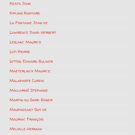
Keats John
Kipling Rudyard
La Fontaine Jean de
Lawrence David Herbert
Leblanc Maurice
Loti Pierre
Lytton Edward Bulwer
Maeterlinck Maurice
Malaparte Curzio
Mallarmé Stephane
Martin du Gard Roger
Maupassant Guy de
Mauriac François
Melville Herman