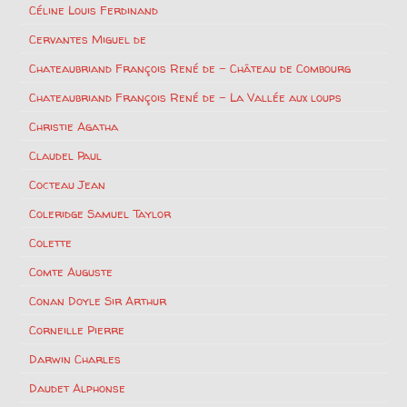
Céline Louis Ferdinand
Cervantes Miguel de
Chateaubriand François René de – Château de Combourg
Chateaubriand François René de – La Vallée aux loups
Christie Agatha
Claudel Paul
Cocteau Jean
Coleridge Samuel Taylor
Colette
Comte Auguste
Conan Doyle Sir Arthur
Corneille Pierre
Darwin Charles
Daudet Alphonse