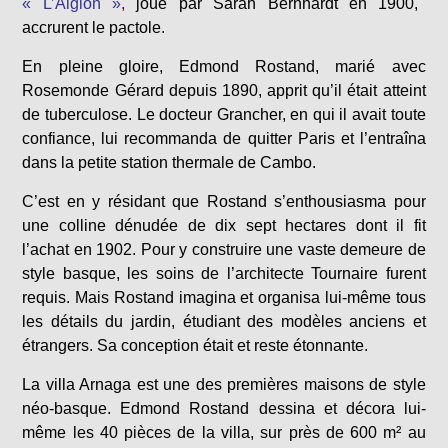
« L’Aiglon »
,
joué par Sarah Bernhardt en 1900,
accrurent le pactole.
En pleine gloire, Edmond Rostand, marié avec
Rosemonde Gérard depuis 1890, apprit qu’il était atteint
de tuberculose. Le docteur Grancher, en qui il avait toute
confiance, lui recommanda de quitter Paris et l’entraîna
dans la petite station thermale de Cambo.
C’est en y résidant que Rostand s’enthousiasma pour
une colline dénudée de dix sept hectares dont il fit
l’achat en 1902. Pour y construire une vaste demeure de
style basque, les soins de l’architecte Tournaire furent
requis. Mais Rostand imagina et organisa lui-même tous
les détails du jardin, étudiant des modèles anciens et
étrangers. Sa conception était et reste étonnante.
La villa Arnaga est une des premières maisons de style
néo-basque. Edmond Rostand dessina et décora lui-
même les 40 pièces de la villa, sur près de 600 m² au