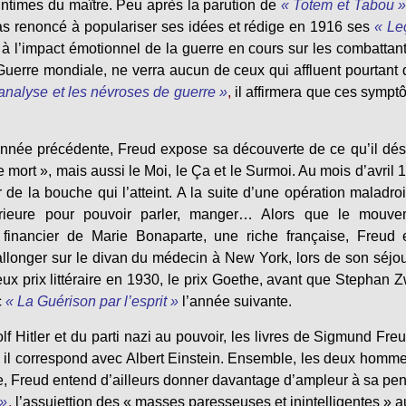
intimes du maître. Peu après la parution de
« Totem et Tabou 
pas renoncé à populariser ses idées et rédige en 1916 ses
« Le
se à l’impact émotionnel de la guerre en cours sur les combattant
Guerre mondiale, ne verra aucun de ceux qui affluent pourtant
nalyse et les névroses de guerre »
,
il affirmera que ces symp
année précédente, Freud expose sa découverte de ce qu’il dé
e mort », mais aussi le Moi, le Ça et le Surmoi. Au mois d’avril 
 la bouche qui l’atteint. A la suite d’une opération maladroit
érieure pour pouvoir parler, manger… Alors que le mouve
 financier de Marie Bonaparte, une riche française, Freud 
longer sur le divan du médecin à New York, lors de son séjo
eux prix littéraire en 1930, le prix Goethe, avant que Stephan 
c
« La Guérison par l’esprit »
l’année suivante.
 Hitler et du parti nazi au pouvoir, les livres de Sigmund Freu
, il correspond avec Albert Einstein. Ensemble, les deux homm
e, Freud entend d’ailleurs donner davantage d’ampleur à sa pe
 »
,
l’assujettion des « masses paresseuses et inintelligentes » au