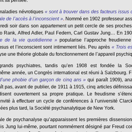
nt sa pensée.
maladies névrotiques
« sont à trouver dans des facteurs issus 
ale de l’accès à l’inconscient »
.
Nommé en 1902 professeur ass
credi soir dans son appartement un petit cercle de ses proches
tto Rank, Alfred Adler, Paul Federn, Carl Gustav Jung… En 190
e de la vie quotidienne »
popularise l’approche freudienn
sus et l’inconscient sont intimement liés. Peu après
« Trois e
yse une théorie globale du fonctionnement de l’appareil psychi
 grands psychiatres, tandis qu’en 1908 est fondée la Soc
 même année, un Congrès international est réuni à Salzbourg. 
d’une phobie d’un garçon de cinq ans »
qui paraît 1909), an
t pas, avant de publier, de 1911 à 1915, cinq articles définissa
disent ouvertement sa propre pratique. Le freudisme s’éten
nvité à effectuer un cycle de conférences à l’université Clarc
ées plus tard, la Société psychanalytique de New York.
nale de psychanalyse qu’apparaissent les premières dissensio
, puis Jung lui-même, pourtant nommément désigné par Freud 