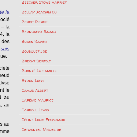
Beecher Stowe Harriet
Bellay Joachim du
de la
ocié
Benoit Pierre
 – la
Bernhardt Sarah
4, la
Blixen Karen
e des
ssais
Bousquet Joe
que.
Brecht Bertolt
iété
Brontë La famille
Freud
Byron Lord
alyse
nt le
Camus Albert
d au
Carême Maurice
k, au
Carroll Lewis
Céline Louis Ferdinand
ns au
Cervantes Miguel de
comme