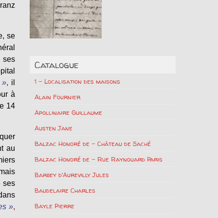
Franz
e, se
néral
, ses
Catalogue
ital
1 – Localisation des maisons
 »
,
il
our à
Alain Fournier
Le 14
Apollinaire Guillaume
Austen Jane
quer
Balzac Honoré de – Château de Saché
nt au
Balzac Honoré de – Rue Raynouard Paris
iers
rmais
Barbey d'Aurevilly Jules
e ses
Baudelaire Charles
 dans
Bayle Pierre
es »
,