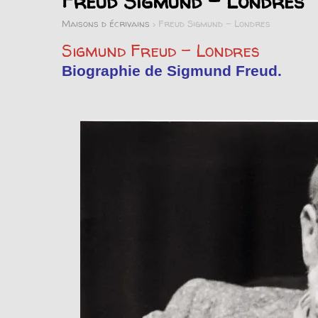
Freud Sigmund – Londres
Maisons d écrivains
>
Freud Sigmund - Londres
Sigmund Freud – Londres
Biographie de Sigmund Freud.