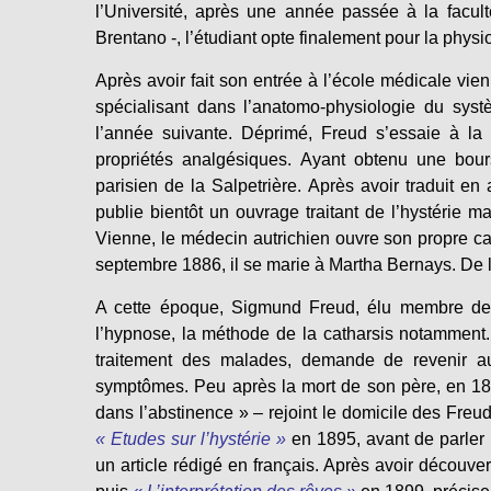
l’Université, après une année passée à la facu
Brentano -, l’étudiant opte finalement pour la phys
Après avoir fait son entrée à l’école médicale vien
spécialisant dans l’anatomo-physiologie du syst
l’année suivante. Déprimé, Freud s’essaie à la c
propriétés analgésiques. Ayant obtenu une bour
parisien de la Salpetrière. Après avoir traduit en
publie bientôt un ouvrage traitant de l’hystérie m
Vienne, le médecin autrichien ouvre son propre cab
septembre 1886, il se marie à Martha Bernays. De le
A cette époque, Sigmund Freud, élu membre de
l’hypnose, la méthode de la catharsis notamment.
traitement des malades, demande de revenir aux
symptômes. Peu après la mort de son père, en 189
dans l’abstinence » – rejoint le domicile des Freu
« Etudes sur l’hystérie »
en 1895, avant de parler
un article rédigé en français. Après avoir découve