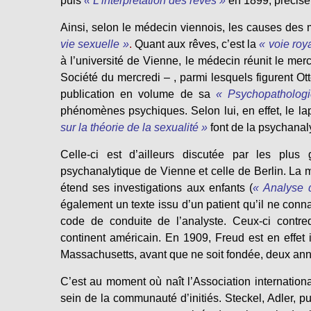
puis
« L’interprétation des rêves »
en 1899, précise
Ainsi, selon le médecin viennois, les causes des 
vie sexuelle »
.
Quant aux rêves, c’est la
« voie roy
à l’université de Vienne, le médecin réunit le mer
Société du mercredi – , parmi lesquels figurent O
publication en volume de sa
« Psychopathologi
phénomènes psychiques. Selon lui, en effet, le lap
sur la théorie de la sexualité »
font de la psychanal
Celle-ci est d’ailleurs discutée par les plus
psychanalytique de Vienne et celle de Berlin. La
étend ses investigations aux enfants (
« Analyse 
également un texte issu d’un patient qu’il ne connaî
code de conduite de l’analyste. Ceux-ci contre
continent américain. En 1909, Freud est en effet i
Massachusetts, avant que ne soit fondée, deux ann
C’est au moment où naît l’Association internatio
sein de la communauté d’initiés. Steckel, Adler