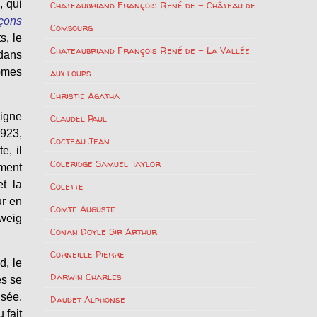
»
, qui
Chateaubriand François René de – Château de
çons
Combourg
s, le
Chateaubriand François René de – La Vallée
 dans
tômes
aux loups
Christie Agatha
signe
Claudel Paul
1923,
Cocteau Jean
e, il
Coleridge Samuel Taylor
ment
et la
Colette
ur en
Comte Auguste
Zweig
Conan Doyle Sir Arthur
Corneille Pierre
d, le
Darwin Charles
es se
nsée.
Daudet Alphonse
 fait