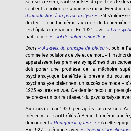
son successeur, sont expulsés du petit cercle des 
contient la notion de « narcissisme », Freud n’a 
d’introduction à la psychanalyse »
. S’il s’intéres
docteur Freud lui-même, au cours de la première 
les hôpitaux de Vienne. En 1921, avec
« La Psycha
particuliers
« sont de nature sexuelle »
.
Dans
« Au-delà du principe de plaisir »
,
publié l’
comme les pulsions de vie et de mort, « l’instinct d
apparaissent les premiers symptômes d’un cancer de
doit porter une prothèse de la mâchoire sup
psychanalytique bénéficie à présent du soutien
psychanalyse obtiennent un succès de mode – s’al
1925 est très en vue. Ce dernier reçoit un prestigi
ne dresse un portrait flatteur du psychanalyste ave
Au mois de mai 1933, peu après l’accession d’Adolf
médecin juif, sont brûlés à Berlin. La même année
demandent
« Pourquoi la guerre ? »
A cette époqu
En 1927, il dénonce, avec
« L’avenir d’une illusion