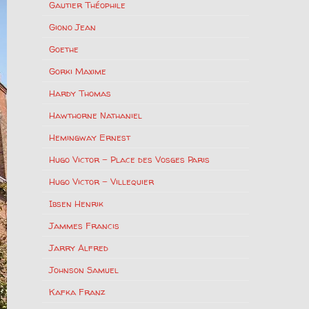
Gautier Théophile
Giono Jean
Goethe
Gorki Maxime
Hardy Thomas
Hawthorne Nathaniel
Hemingway Ernest
Hugo Victor – Place des Vosges Paris
Hugo Victor – Villequier
Ibsen Henrik
Jammes Francis
Jarry Alfred
Johnson Samuel
Kafka Franz