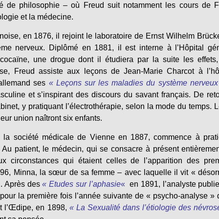
lté de philosophie – où Freud suit notamment les cours de 
iologie et la médecine.
noise, en 1876, il rejoint le laboratoire de Ernst Wilhelm Brück
ème nerveux. Diplômé en 1881, il est interne à l’Hôpital gé
ocaïne, une drogue dont il étudiera par la suite les effets
se, Freud assiste aux leçons de Jean-Marie Charcot à l’hôp
 allemand ses
« Leçons sur les maladies du système nerveux
asculine et s’inspirant des discours du savant français. De ret
inet, y pratiquant l’électrothérapie, selon la mode du temps. 
ur union naîtront six enfants.
 la société médicale de Vienne en 1887, commence à prati
 Au patient, le médecin, qui se consacre à présent entièreme
 circonstances qui étaient celles de l’apparition des prem
6, Minna, la sœur de sa femme – avec laquelle il vit « déso
d. Après des
« Etudes sur l’aphasie
«
en 1891, l’analyste publi
 pour la première fois l’année suivante de « psycho-analyse »
rt l’Œdipe, en 1898,
« La Sexualité dans l’étiologie des névros