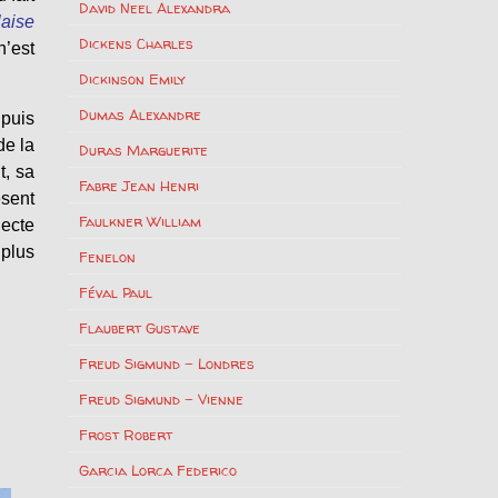
David Neel Alexandra
laise
Dickens Charles
n’est
Dickinson Emily
Dumas Alexandre
 puis
de la
Duras Marguerite
t, sa
Fabre Jean Henri
ésent
Faulkner William
jecte
 plus
Fenelon
Féval Paul
Flaubert Gustave
Freud Sigmund – Londres
Freud Sigmund – Vienne
Frost Robert
Garcia Lorca Federico