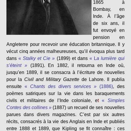
1865 à
Bombay, en
Inde. À l’âge
de six ans, il
fut envoyé en
pension en
Angleterre pour recevoir une éducation britannique. Il y
vécut cinq années malheureuses, qu’il évoqua plus tard
dans
«
Stalky et Cie »
(1899)
et dans
« L
a lumière qui
s’éteint »
(1891)
. En 1882, il retourna en Inde où,
jusqu’en 1889, il se consacra à l’écriture de nouvelles
pour la
Civil and Military Gazette
de Lahore. Il publia
ensuite
«
Chants des divers services »
(1886)
,
des
poèmes satiriques sur la vie dans les baraquements
civils et militaires de l’Inde coloniale, e
t
«
Simples
Contes des collines »
(1887)
un recueil de ses nouvelles
parues dans divers magazines. C’est par six autres
récits, consacrés à la vie des Anglais en Inde et publiés
entre 1888 et 1889, que Kipling se fit connaître
: ces