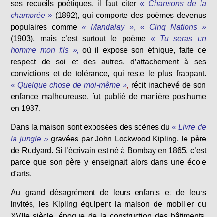
ses recueils poétiques, il faut citer
«
Chansons de la
chambrée »
(1892)
, qui comporte des poèmes devenus
populaires comme
«
Mandalay »
, «
Cinq Nations »
(1903),
mais c’est surtout le poème
« Tu seras un
homme mon fils »
,
où il expose son éthique, faite de
respect de soi et des autres, d’attachement à ses
convictions et de tolérance, qui reste le plus frappant.
«
Quelque chose de moi-même »
,
récit inachevé de son
enfance malheureuse, fut publié de manière posthume
en 1937.
Dans la maison sont exposées des scènes du
«
Livre de
la jungle »
gravées par John Lockwood Kipling, le père
de Rudyard. Si l’écrivain est né à Bombay en 1865, c’est
parce que son père y enseignait alors dans une école
d’arts.
Au grand désagrément de leurs enfants et de leurs
invités, les Kipling équipent la maison de mobilier du
XVIIe siècle, époque de la construction des bâtiments.