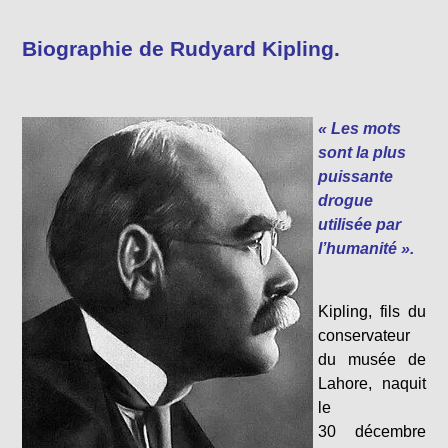
Biographie de Rudyard Kipling.
« Les mots
sont la plus
puissante
drogue
utilisée par
l’humanité ».
Kipling, fils du
conservateur
du musée de
Lahore, naquit
le
30
décembre