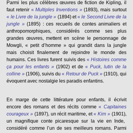
Parmi les plus célèbres œuvres de fiction de Kipling, il
faut retenir
«
Multiples Inventions »
(1893)
, mais surtout
«
le Livre de la jungle »
(1894) et
«
le Second Livre de la
jungle »
(1895)
: ces recueils de contes animaliers et
anthropomorphiques, considérés comme ses plus
grandes œuvres, mettent en scène le personnage de
Mowgli, « petit d’homme »
qui grandit dans la jungle
mais choisit finalement de rejoindre le monde des
humains. Ces livres furent suivis des
«
Histoires comme
ça pour les enfants »
(1902) et de
«
Puck, lutin de la
colline »
(1906), suivis du
«
Retour de Puck »
(1910),
qui
évoquent avec nostalgie les paradis enfantins.
En marge de cette littérature pour enfants, il écrivit
encore des romans et des récits comme
«
Capitaines
courageux »
(1897),
un récit maritime, et
«
Kim »
(1901),
un magnifique conte picaresque sur la vie en Inde,
considéré comme l’un de ses meilleurs romans. Parmi