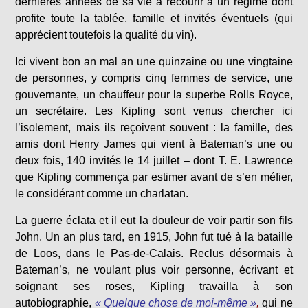
dernières années de sa vie à recourir à un régime dont
profite toute la tablée, famille et invités éventuels (qui
apprécient toutefois la qualité du vin).
Ici vivent bon an mal an une quinzaine ou une vingtaine
de personnes, y compris cinq femmes de service, une
gouvernante, un chauffeur pour la superbe Rolls Royce,
un secrétaire. Les Kipling sont venus chercher ici
l’isolement, mais ils reçoivent souvent : la famille, des
amis dont Henry James qui vient à Bateman’s une ou
deux fois, 140 invités le 14 juillet – dont T. E. Lawrence
que Kipling commença par estimer avant de s’en méfier,
le considérant comme un charlatan.
La guerre éclata et il eut la douleur de voir partir son fils
John. Un an plus tard, en 1915, John fut tué à la bataille
de Loos, dans le Pas-de-Calais. Reclus désormais à
Bateman’s, ne voulant plus voir personne, écrivant et
soignant ses roses, Kipling travailla à son
autobiographie,
« Quelque chose de moi-même »
,
qui ne