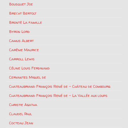
Bousquet Joe
Brecht Bertolt
Brontë La famille
Byron Lord
Camus Albert
Carême Maurice
Carroll Lewis
Céline Louis Ferdinand
Cervantes Miguel de
Chateaubriand François René de – Château de Combourg
Chateaubriand François René de – La Vallée aux loups
Christie Agatha
Claudel Paul
Cocteau Jean