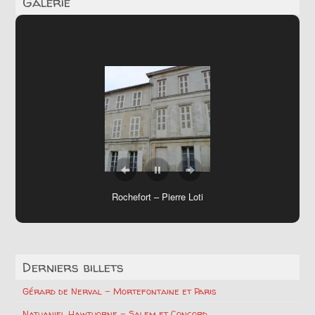
Galerie
Rochefort – Pierre Loti
George Bernard Shaw
Derniers billets
Gérard de Nerval – Mortefontaine et Paris
Nathaniel Hawthorne – Salem et Concord