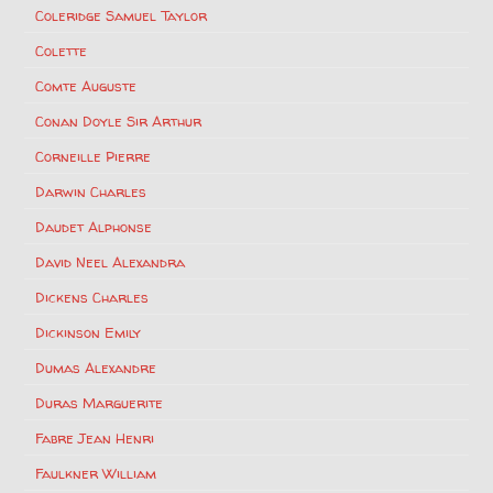
Coleridge Samuel Taylor
Colette
Comte Auguste
Conan Doyle Sir Arthur
Corneille Pierre
Darwin Charles
Daudet Alphonse
David Neel Alexandra
Dickens Charles
Dickinson Emily
Dumas Alexandre
Duras Marguerite
Fabre Jean Henri
Faulkner William