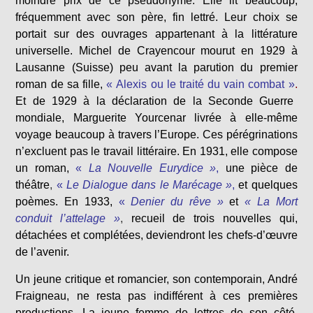
moindre prix de ce pseudonyme. Elle lit beaucoup,
fréquemment avec son père, fin lettré. Leur choix se
portait sur des ouvrages appartenant à la littérature
universelle. Michel de Crayencour mourut en 1929 à
Lausanne (Suisse) peu avant la parution du premier
roman de sa fille,
« Alexis ou le traité du vain combat »
.
Et de 1929 à la déclaration de la Seconde Guerre
mondiale, Marguerite Yourcenar livrée à elle-même
voyage beaucoup à travers l’Europe. Ces pérégrinations
n’excluent pas le travail littéraire. En 1931, elle compose
un roman,
«
La Nouvelle Eurydice »
,
une pièce de
théâtre
,
«
Le Dialogue dans le Marécage »
,
et quelques
poèmes. En 1933,
«
Denier du rêve »
et
« La Mort
conduit l’attelage »
,
recueil de trois nouvelles qui,
détachées et complétées, deviendront les chefs-d’œuvre
de l’avenir.
Un jeune critique et romancier, son contemporain, André
Fraigneau, ne resta pas indifférent à ces premières
productions. La jeune femme de lettres de son côté,