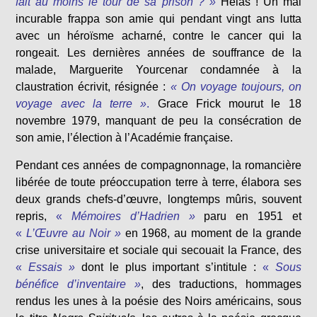
fait au moins le tour de sa prison ? »
Hélas ! Un mal
incurable frappa son amie qui pendant vingt ans lutta
avec un héroïsme acharné, contre le cancer qui la
rongeait. Les dernières années de souffrance de la
malade, Marguerite Yourcenar condamnée à la
claustration écrivit, résignée :
« On voyage toujours, on
voyage avec la terre »
.
Grace Frick mourut le 18
novembre 1979, manquant de peu la consécration de
son amie, l’élection à l’Académie française.
Pendant ces années de compagnonnage, la romancière
libérée de toute préoccupation terre à terre, élabora ses
deux grands chefs-d’œuvre, longtemps mûris, souvent
repris,
«
Mémoires d’Hadrien »
paru en 1951 et
«
L’Œuvre au Noir »
en 1968, au moment de la grande
crise universitaire et sociale qui secouait la France, des
«
Essais »
dont le plus important s’intitule :
«
Sous
bénéfice d’inventaire »
, des traductions, hommages
rendus les unes à la poésie des Noirs américains, sous