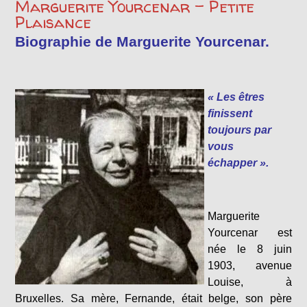
Marguerite Yourcenar – Petite
Plaisance
Biographie de Marguerite Yourcenar.
« Les êtres
finissent
toujours par
vous
échapper ».
Marguerite
Yourcenar est
née le 8 juin
1903, avenue
Louise, à
Bruxelles. Sa mère, Fernande, était belge, son père