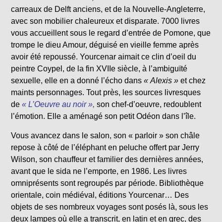
carreaux de Delft anciens, et de la Nouvelle-Angleterre,
avec son mobilier chaleureux et disparate. 7000 livres
vous accueillent sous le regard d’entrée de Pomone, que
trompe le dieu Amour, déguisé en vieille femme après
avoir été repoussé. Yourcenar aimait ce clin d’oeil du
peintre Coypel, de la fin XVIIe siècle, à l’ambiguïté
sexuelle, elle en a donné l’écho dans
« Alexis »
et chez
maints personnages. Tout près, les sources livresques
de
« L’Oeuvre au noir »
,
son chef-d’oeuvre, redoublent
l’émotion. Elle a aménagé son petit Odéon dans l’île.
Vous avancez dans le salon, son « parloir » son châle
repose à côté de l’éléphant en peluche offert par Jerry
Wilson, son chauffeur et familier des dernières années,
avant que le sida ne l’emporte, en 1986. Les livres
omniprésents sont regroupés par période. Bibliothèque
orientale, coin médiéval, éditions Yourcenar… Des
objets de ses nombreux voyages sont posés là, sous les
deux lampes où elle a transcrit, en latin et en grec, des