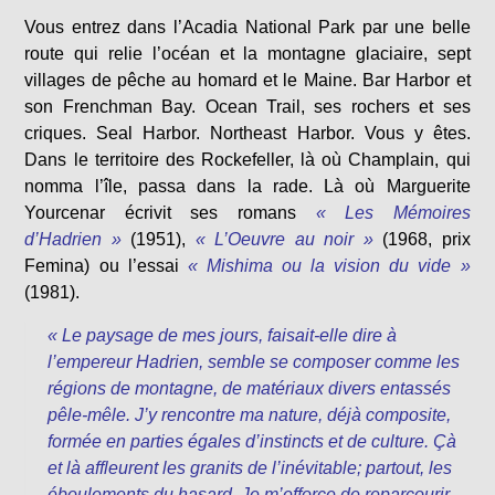
Vous entrez dans l’Acadia National Park par une belle
route qui relie l’océan et la montagne glaciaire, sept
villages de pêche au homard et le Maine. Bar Harbor et
son Frenchman Bay. Ocean Trail, ses rochers et ses
criques. Seal Harbor. Northeast Harbor. Vous y êtes.
Dans le territoire des Rockefeller, là où Champlain, qui
nomma l’île, passa dans la rade. Là où Marguerite
Yourcenar écrivit ses romans
« Les Mémoires
d’Hadrien »
(1951),
« L’Oeuvre au noir »
(1968, prix
Femina) ou l’essai
« Mishima ou la vision du vide »
(1981).
« Le paysage de mes jours, faisait-elle dire à
l’empereur Hadrien, semble se composer comme les
régions de montagne, de matériaux divers entassés
pêle-mêle. J’y rencontre ma nature, déjà composite,
formée en parties égales d’instincts et de culture. Çà
et là affleurent les granits de l’inévitable; partout, les
éboulements du hasard. Je m’efforce de reparcourir