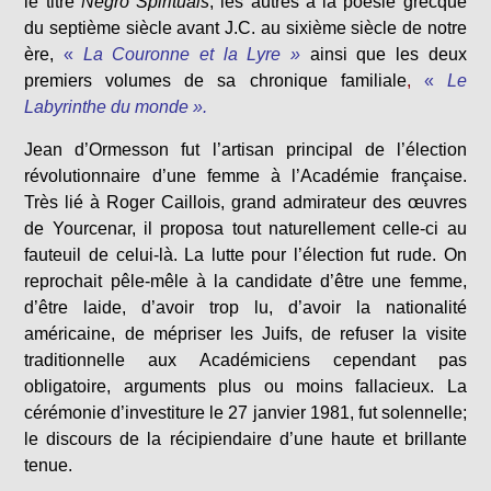
le titre
Negro Spirituals
, les autres à la poésie grecque
du septième siècle avant J.C. au sixième siècle de notre
ère,
«
La Couronne et la Lyre »
ainsi que les deux
premiers volumes de sa chronique familiale
,
«
Le
Labyrinthe du monde ».
Jean d’Ormesson fut l’artisan principal de l’élection
révolutionnaire d’une femme à l’Académie française.
Très lié à Roger Caillois, grand admirateur des œuvres
de Yourcenar, il proposa tout naturellement celle-ci au
fauteuil de celui-là. La lutte pour l’élection fut rude. On
reprochait pêle-mêle à la candidate d’être une femme,
d’être laide, d’avoir trop lu, d’avoir la nationalité
américaine, de mépriser les Juifs, de refuser la visite
traditionnelle aux Académiciens cependant pas
obligatoire, arguments plus ou moins fallacieux. La
cérémonie d’investiture le 27 janvier 1981, fut solennelle;
le discours de la récipiendaire d’une haute et brillante
tenue.