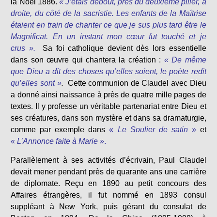
la Noël 1886.
« J’étais debout, près du deuxième pilier, à
droite, du côté de la sacristie. Les enfants de la Maîtrise
étaient en train de chanter ce que je sus plus tard être le
Magnificat. En un instant mon cœur fut touché et je
crus ».
Sa foi catholique devient dès lors essentielle
dans son œuvre qui chantera la création :
« De même
que Dieu a dit des choses qu’elles soient, le poète redit
qu’elles sont »
.
Cette communion de Claudel avec Dieu
a donné ainsi naissance à près de quatre mille pages de
textes. Il y professe un véritable partenariat entre Dieu et
ses créatures, dans son mystère et dans sa dramaturgie,
comme par exemple dans
«
Le Soulier de satin »
et
«
L’Annonce faite à Marie »
.
Parallèlement à ses activités d’écrivain, Paul Claudel
devait mener pendant près de quarante ans une carrière
de diplomate. Reçu en 1890 au petit concours des
Affaires étrangères, il fut nommé en 1893 consul
suppléant à New York, puis gérant du consulat de