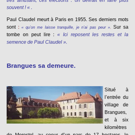
très amusant, ces élections : on devrait en faire plus
souvent ! « .
Paul Claudel meurt à Paris en 1955. Ses derniers mots
sont
:
Sur sa
« qu’on me laisse tranquille, je n’ai pas peur »
.
tombe on peut lire :
« Ici reposent les restes et la
semence de Paul Claudel ».
Brangues sa demeure.
Situé à
l’entrée du
village de
Brangues,
et à six
kilomètres
de Morestel, au coeur d’un parc de 17 hectares, le