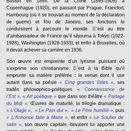
Boston en 1894. De la Chine (1895-1909) à
Copenhague (1920), en passant par Prague, Francfort,
Hambourg (où il se trouvait au moment de la déclaration
de guerre) et Rio de Janeiro, ses fonctions le
conduisirent à parcourir le monde. C’est au titre
d’ambassadeur de France qu’il séjourna à Tokyo (1922-
1928), Washington (1928-1933), et enfin à Bruxelles, où
il devait achever sa carrière en 1936.
Son œuvre est empreinte d’un lyrisme puissant où
s’exprime son christianisme. C’est à la Bible qu’il
emprunte sa matière préférée : le verset dont il use
autant dans sa poésie
«
Cinq grandes Odes »
,
ses
traités philosophico-poétiques
«
Connaissance de
l’Est », « Art poétique »
que dans son théâtre
«
Partage
du Midi »
.
Œuvres de maturité, la trilogie dramatique
:
«
L’Otage », « Le Pain dur », « Le Père humilié »
,
puis
« L’Annonce faite à Marie »
,
et enfin
«
Le Soulier de
satin »
,
son œuvre capitale, devaient lui apporter une