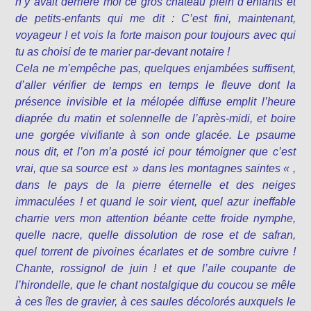
n’y avait derrière moi ce gros château plein d’enfants et
de petits-enfants qui me dit : C’est fini, maintenant,
voyageur ! et vois la forte maison pour toujours avec qui
tu as choisi de te marier par-devant notaire !
Cela ne m’empêche pas, quelques enjambées suffisent,
d’aller vérifier de temps en temps le fleuve dont la
présence invisible et la mélopée diffuse emplit l’heure
diaprée du matin et solennelle de l’après-midi, et boire
une gorgée vivifiante à son onde glacée. Le psaume
nous dit, et l’on m’a posté ici pour témoigner que c’est
vrai, que sa source est » dans les montagnes saintes « ,
dans le pays de la pierre éternelle et des neiges
immaculées ! et quand le soir vient, quel azur ineffable
charrie vers mon attention béante cette froide nymphe,
quelle nacre, quelle dissolution de rose et de safran,
quel torrent de pivoines écarlates et de sombre cuivre !
Chante, rossignol de juin ! et que l’aile coupante de
l’hirondelle, que le chant nostalgique du coucou se mêle
à ces îles de gravier, à ces saules décolorés auxquels le