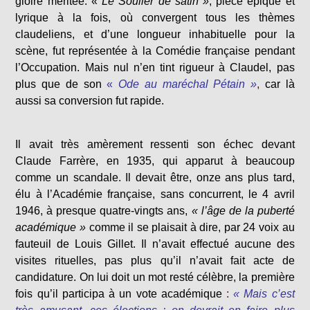
gloire méritée. «
Le Soulier de satin »
, pièce épique et
lyrique à la fois, où convergent tous les thèmes
claudeliens, et d’une longueur inhabituelle pour la
scène, fut représentée à la Comédie française pendant
l’Occupation. Mais nul n’en tint rigueur à Claudel, pas
plus que de son
«
Ode au maréchal Pétain »
,
car là
aussi sa conversion fut rapide.
Il avait très amèrement ressenti son échec devant
Claude Farrère, en 1935, qui apparut à beaucoup
comme un scandale. Il devait être, onze ans plus tard,
élu à l’Académie française, sans concurrent, le 4 avril
1946, à presque quatre-vingts ans,
« l’âge de la puberté
académique »
comme il se plaisait à dire, par 24 voix au
fauteuil de Louis Gillet. Il n’avait effectué aucune des
visites rituelles, pas plus qu’il n’avait fait acte de
candidature. On lui doit un mot resté célèbre, la première
fois qu’il participa à un vote académique
:
« Mais c’est