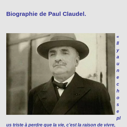
Biographie de Paul Claudel.
«
Il
y
a
u
n
e
c
h
o
s
e
pl
us triste à perdre que la vie, c’est la raison de vivre,