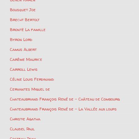
Bousquet Joe
Brecht Bertolt
Brontë La famille
Byron Lord
Camus Albert
Carême Maurice
Carroll Lewis
Céline Louis Ferdinand
Cervantes Miguel de
Chateaubriand François René de – Château de Combourg
Chateaubriand François René de – La Vallée aux loups
Christie Agatha
Claudel Paul
Cocteau Jean