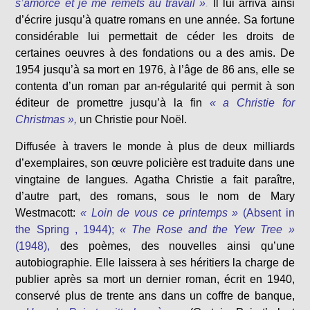
s’amorce et je me remets au travail »
.
Il lui arriva ainsi
d’écrire jusqu’à quatre romans en une année. Sa fortune
considérable lui permettait de céder les droits de
certaines oeuvres à des fondations ou a des amis. De
1954 jusqu’à sa mort en 1976, à l’âge de 86 ans, elle se
contenta d’un roman par an-régularité qui permit à son
éditeur de promettre jusqu’à la fin
« a Christie for
Christmas »,
un Christie pour Noël.
Diffusée à travers le monde à plus de deux milliards
d’exemplaires, son œuvre policière est traduite dans une
vingtaine de langues. Agatha Christie a fait paraître,
d’autre part, des romans, sous le nom de Mary
Westmacott:
« Loin de vous ce printemps »
(Absent in
the Spring , 1944);
« The Rose and the Yew Tree »
(1948),
des poèmes, des nouvelles ainsi qu’une
autobiographie. Elle laissera à ses héritiers la charge de
publier après sa mort un dernier roman, écrit en 1940,
conservé plus de trente ans dans un coffre de banque,