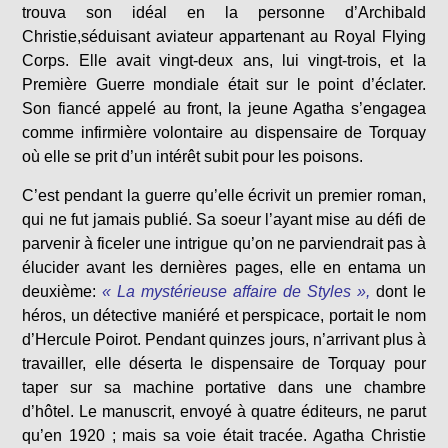
trouva son idéal en la personne d’Archibald
Christie,séduisant aviateur appartenant au Royal Flying
Corps. Elle avait vingt-deux ans, lui vingt-trois, et la
Première Guerre mondiale était sur le point d’éclater.
Son fiancé appelé au front, la jeune Agatha s’engagea
comme infirmière volontaire au dispensaire de Torquay
où elle se prit d’un intérêt subit pour les poisons.
C’est pendant la guerre qu’elle écrivit un premier roman,
qui ne fut jamais publié. Sa soeur l’ayant mise au défi de
parvenir à ficeler une intrigue qu’on ne parviendrait pas à
élucider avant les dernières pages, elle en entama un
deuxième:
« La mystérieuse affaire de Styles »,
dont le
héros, un détective maniéré et perspicace, portait le nom
d’Hercule Poirot. Pendant quinzes jours, n’arrivant plus à
travailler, elle déserta le dispensaire de Torquay pour
taper sur sa machine portative dans une chambre
d’hôtel. Le manuscrit, envoyé à quatre éditeurs, ne parut
qu’en 1920 ; mais sa voie était tracée. Agatha Christie