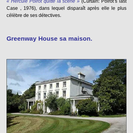
« Hercule Poirot quitte la scène »
(Curtain: Poirot’s last
Case , 1976), dans lequel disparaît après elle le plus
célèbre de ses détectives.
Greenway House sa maison.