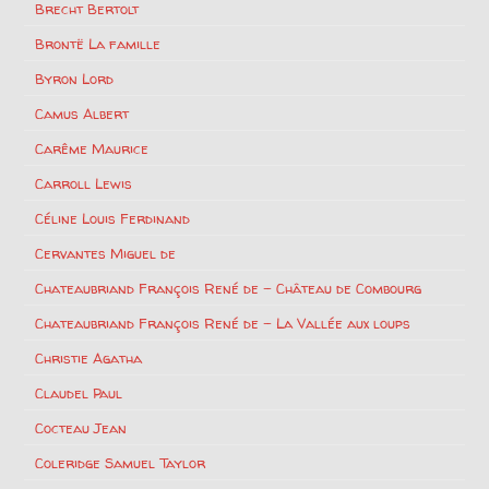
Brecht Bertolt
Brontë La famille
Byron Lord
Camus Albert
Carême Maurice
Carroll Lewis
Céline Louis Ferdinand
Cervantes Miguel de
Chateaubriand François René de – Château de Combourg
Chateaubriand François René de – La Vallée aux loups
Christie Agatha
Claudel Paul
Cocteau Jean
Coleridge Samuel Taylor