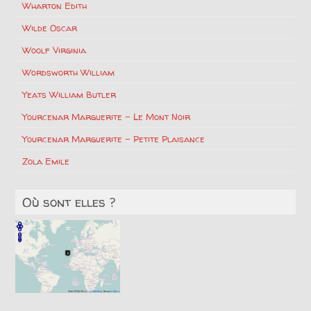
Wharton Edith
Wilde Oscar
Woolf Virginia
Wordsworth William
Yeats William Butler
Yourcenar Marguerite – Le Mont Noir
Yourcenar Marguerite – Petite Plaisance
Zola Emile
Où sont elles ?