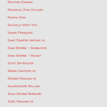
Rostand Edmond
Rousseau Jean Jacques
Ruskin John
Sackville West Vita
Sagan Françoise
Saint Exupéry Antoine de
Sand George – Gargilesse
Sand George – Nohant
Scott Sir Walter
Ségur Comtesse de
Sévigné Madame de
Shakespeare William
Shaw George Bernard
Staël Madame de