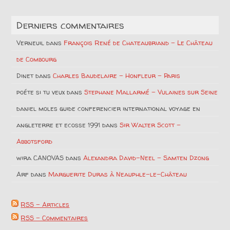
Derniers commentaires
Verneuil
dans
François René de Chateaubriand – Le Château
de Combourg
Dinet
dans
Charles Baudelaire – Honfleur – Paris
poéte si tu veux
dans
Stephane Mallarmé – Vulaines sur Seine
daniel moles guide conferencier international voyage en
angleterre et ecosse 1991
dans
Sir Walter Scott –
Abbotsford
wira CANOVAS
dans
Alexandra David-Neel – Samten Dzong
Arf
dans
Marguerite Duras à Neauphle-le-Château
RSS - Articles
RSS - Commentaires