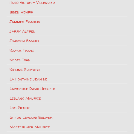
Hugo Victor – Villequier
Ibsen Henrik
Jammes Francis
Jarry Alfred
Johnson Samuel
Kafka Franz
Keats John
Kipling Rudyard
La Fontaine Jean de
Lawrence David Herbert
Leblanc Maurice
Loti Pierre
Lytton Edward Bulwer
Maeterlinck Maurice