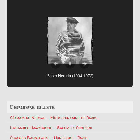
Pablo Neruda (1904-1973)
Derniers billets
Gérard de Nerval – Mortefontaine et Paris
Nathaniel Hawthorne – Salem et Concord
Charles Baudelaire – Honfleur – Paris