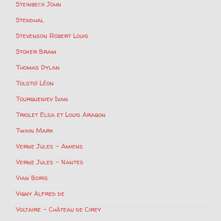
Steinbeck John
Stendhal
Stevenson Robert Louis
Stoker Bram
Thomas Dylan
Tolstoï Léon
Tourgueniev Ivan
Triolet Elsa et Louis Aragon
Twain Mark
Verne Jules – Amiens
Verne Jules – Nantes
Vian Boris
Vigny Alfred de
Voltaire – Château de Cirey