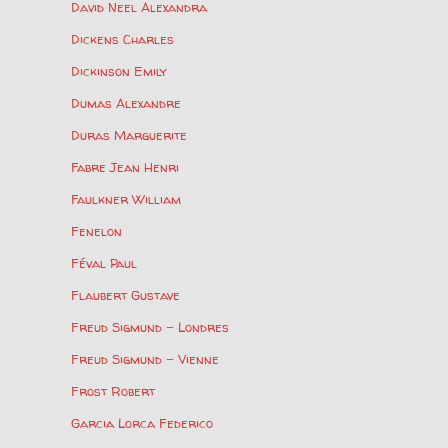
David Neel Alexandra
Dickens Charles
Dickinson Emily
Dumas Alexandre
Duras Marguerite
Fabre Jean Henri
Faulkner William
Fenelon
Féval Paul
Flaubert Gustave
Freud Sigmund – Londres
Freud Sigmund – Vienne
Frost Robert
Garcia Lorca Federico