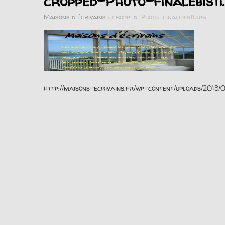
cropped-Photo-finalebis11
Maisons d écrivains
>
cropped-Photo-finalebis11.jpg
http://maisons-ecrivains.fr/wp-content/uploads/2013/0