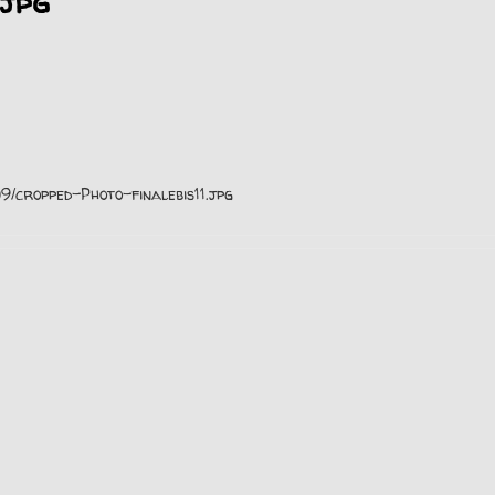
.jpg
9/cropped-Photo-finalebis11.jpg