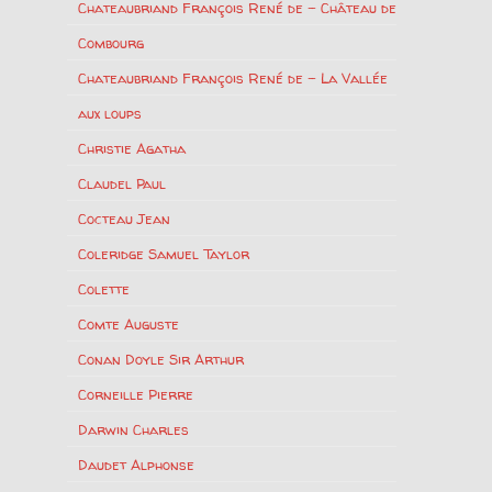
Chateaubriand François René de – Château de
Combourg
Chateaubriand François René de – La Vallée
aux loups
Christie Agatha
Claudel Paul
Cocteau Jean
Coleridge Samuel Taylor
Colette
Comte Auguste
Conan Doyle Sir Arthur
Corneille Pierre
Darwin Charles
Daudet Alphonse