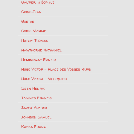
Gautier Théophile
Giono Jean
Goethe
Gorki Maxime
Hardy Thomas
Hawthorne Nathaniel
Hemingway Ernest
Hugo Victor – Place des Vosges Paris
Hugo Victor – Villequier
Ibsen Henrik
Jammes Francis
Jarry Alfred
Johnson Samuel
Kafka Franz