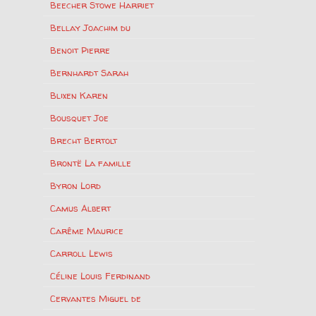
Beecher Stowe Harriet
Bellay Joachim du
Benoit Pierre
Bernhardt Sarah
Blixen Karen
Bousquet Joe
Brecht Bertolt
Brontë La famille
Byron Lord
Camus Albert
Carême Maurice
Carroll Lewis
Céline Louis Ferdinand
Cervantes Miguel de