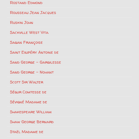
Rostand Edmond
Rousseau Jean Jacques
Ruskin John
Sackville West Vita
Sagan Françoise
Saint Exupéry Antoine de
Sand George – Gargilesse
Sand George – Nohant
Scott Sir Walter
Ségur Comtesse de
Sévigné Madame de
Shakespeare William
Shaw George Bernard
Staël Madame de