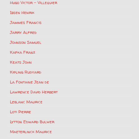
Hugo Victor – Villequier
Ibsen Henrik
Jammes Francis
Jarry Alfred
Johnson Samuel
Kafka Franz
Keats John
Kipling Rudyard
La Fontaine Jean de
Lawrence David Herbert
Leblanc Maurice
Loti Pierre
Lytton Edward Bulwer
Maeterlinck Maurice