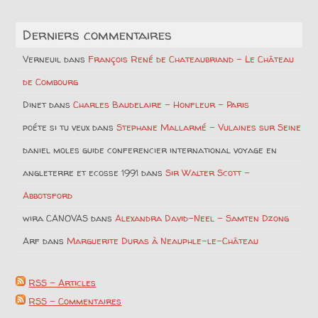
Derniers commentaires
Verneuil
dans
François René de Chateaubriand – Le Château
de Combourg
Dinet
dans
Charles Baudelaire – Honfleur – Paris
poéte si tu veux
dans
Stephane Mallarmé – Vulaines sur Seine
daniel moles guide conferencier international voyage en
angleterre et ecosse 1991
dans
Sir Walter Scott –
Abbotsford
wira CANOVAS
dans
Alexandra David-Neel – Samten Dzong
Arf
dans
Marguerite Duras à Neauphle-le-Château
RSS - Articles
RSS - Commentaires