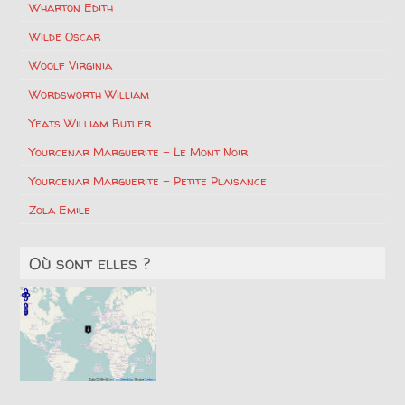
Wharton Edith
Wilde Oscar
Woolf Virginia
Wordsworth William
Yeats William Butler
Yourcenar Marguerite – Le Mont Noir
Yourcenar Marguerite – Petite Plaisance
Zola Emile
Où sont elles ?