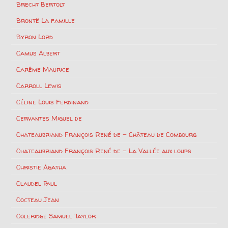
Brecht Bertolt
Brontë La famille
Byron Lord
Camus Albert
Carême Maurice
Carroll Lewis
Céline Louis Ferdinand
Cervantes Miguel de
Chateaubriand François René de – Château de Combourg
Chateaubriand François René de – La Vallée aux loups
Christie Agatha
Claudel Paul
Cocteau Jean
Coleridge Samuel Taylor