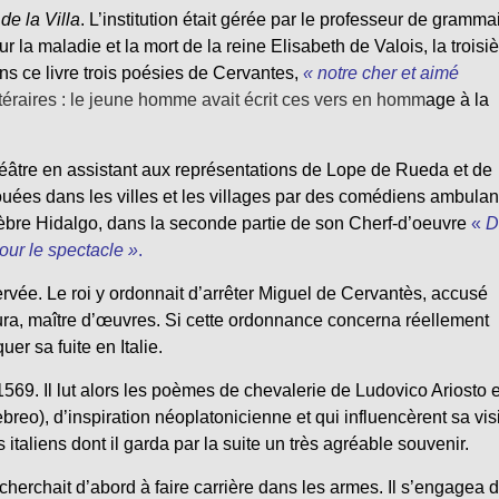
de la Villa
. L’institution était gérée par le professeur de gramma
 la maladie et la mort de la reine Elisabeth de Valois, la trois
ns ce livre trois poésies de Cervantes,
« notre cher et aimé
ttéraires : le jeune homme avait écrit ces vers en homm
age à la
héâtre en assistant aux représentations de Lope de Rueda et de
uées dans les villes et les villages par des comédiens ambulants
élèbre Hidalgo, dans la seconde partie de son Cherf-d’oeuvre
«
D
pour le spectacle »
.
vée. Le roi y ordonnait d’arrêter Miguel de Cervantès, accusé
ura, maître d’œuvres. Si cette ordonnance concerna réellement
er sa fuite en Italie.
9. Il lut alors les poèmes de chevalerie de Ludovico Ariosto e
breo), d’inspiration néoplatonicienne et qui influencèrent sa vis
s italiens dont il garda par la suite un très agréable souvenir.
 cherchait d’abord à faire carrière dans les armes. Il s’engagea 