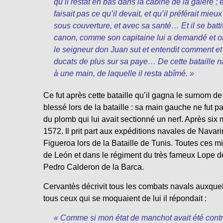
qu’il restât en bas dans la cabine de la galère ;
faisait pas ce qu’il devait, et qu’il préférait mi
sous couverture, et avec sa santé… Et il se batti
canon, comme son capitaine lui a demandé et ord
le seigneur don Juan sut et entendit comment et 
ducats de plus sur sa paye… De cette bataille na
à une main, de laquelle il resta abîmé. »
Ce fut après cette bataille qu’il gagna le surnom de
blessé lors de la bataille : sa main gauche ne fut
du plomb qui lui avait sectionné un nerf. Après six
1572. Il prit part aux expéditions navales de Navarin
Figueroa lors de la Bataille de Tunis. Toutes ces 
de León et dans le régiment du très fameux Lope de
Pedro Calderon de la Barca.
Cervantès décrivit tous les combats navals auxquels 
tous ceux qui se moquaient de lui il répondait :
« Comme si mon état de manchot avait été contra