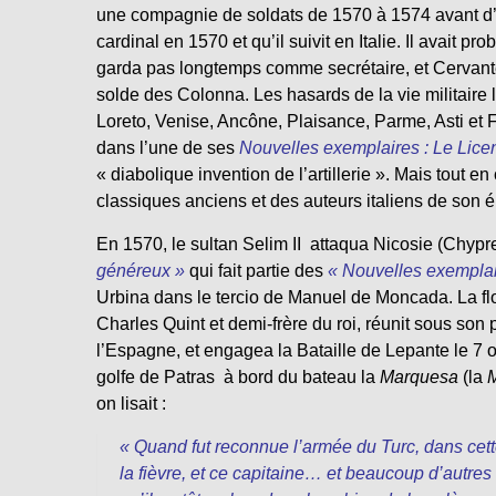
une compagnie de soldats de 1570 à 1574 avant d’
cardinal en 1570 et qu’il suivit en Italie. Il avait 
garda pas longtemps comme secrétaire, et Cervantès
solde des Colonna. Les hasards de la vie militaire l’
Loreto, Venise, Ancône, Plaisance, Parme, Asti et Fe
dans l’une de ses
Nouvelles exemplaires : Le Licen
« diabolique invention de l’artillerie ». Mais tout en
classiques anciens et des auteurs italiens de son 
En 1570, le sultan Selim II attaqua Nicosie (Chypr
généreux »
qui fait partie des
« Nouvelles exemplai
Urbina dans le tercio de Manuel de Moncada. La flo
Charles Quint et demi-frère du roi, réunit sous son
l’Espagne, et engagea la Bataille de Lepante le 7 oc
golfe de Patras à bord du bateau la
Marquesa
(la
on lisait :
« Quand fut reconnue l’armée du Turc, dans cett
la fièvre, et ce capitaine… et beaucoup d’autres s