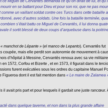
 et ce Miguel de Cervantès demanda ce qu’on dirait de lui, et qu’i
eux mourir en se battant pour Dieu et pour son roi, que ne pas mour
t comme un vaillant soldat contre ces Turcs dans cette bataille 
onné, avec d’autres soldats. Une fois la bataille terminée, qu
combien s’était battu ce Miguel de Cervantès, il lui donna quatr
vale il sortit blessé de deux coups d’arquebuse dans la poitrine
« manchot de Lépante »
(
el manco de Lepanto
). Cervantès fut
 pas coupée, mais elle perdit son autonomie de mouvement à cau
 mois d’hôpital à Messine, Cervantès renoua avec sa vie militair
 en 1572, Corfou et Bizerte , et en 1573, il figurait dans le
terci
missions furent exécutées sous les ordres du capitaine Manuel 
 Figueroa dont il est fait mention dans
« Le maire de Zalamea 
il avait pris part et pour lesquels il gardait une juste rancœur. 
cté dans quelque taverne, et non dans la plus grande affaire