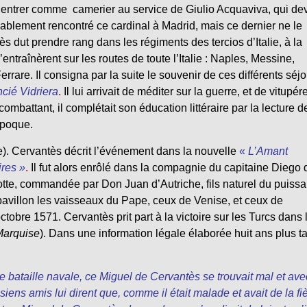
entrer comme camerier au service de Giulio Acquaviva, qui dev
probablement rencontré ce cardinal à Madrid, mais ce dernier ne le
 dut prendre rang dans les régiments des tercios d’Italie, à la
entraînèrent sur les routes de toute l’Italie : Naples, Messine,
rrare. Il consigna par la suite le souvenir de ces différents séj
cié Vidriera
.
Il lui arrivait de méditer sur la guerre, et de vitupére
 combattant, il complétait son éducation littéraire par la lecture d
époque.
e). Cervantès décrit l’événement dans la nouvelle
«
L’Amant
res »
.
Il fut alors enrôlé dans la compagnie du capitaine Diego 
tte, commandée par Don Juan d’Autriche, fils naturel du puissa
 pavillon les vaisseaux du Pape, ceux de Venise, et ceux de
tobre 1571. Cervantès prit part à la victoire sur les Turcs dans 
Marquise
). Dans une information légale élaborée huit ans plus t
e bataille navale, ce Miguel de Cervantès se trouvait mal et ave
iens amis lui dirent que, comme il était malade et avait de la fi