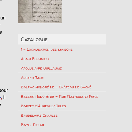
cun
e
ra
Catalogue
1 – Localisation des maisons
Alain Fournier
Apollinaire Guillaume
Austen Jane
Balzac Honoré de – Château de Saché
pour
Balzac Honoré de – Rue Raynouard Paris
»
,
il
é
Barbey d'Aurevilly Jules
Baudelaire Charles
Bayle Pierre