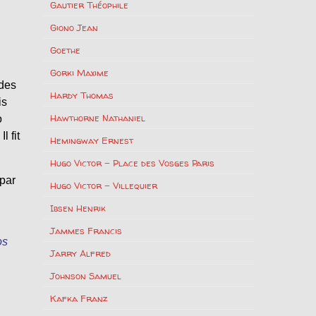
Gautier Théophile
Giono Jean
Goethe
Gorki Maxime
 des
Hardy Thomas
is
Hawthorne Nathaniel
o
 fit
Hemingway Ernest
Hugo Victor – Place des Vosges Paris
 par
Hugo Victor – Villequier
Ibsen Henrik
Jammes Francis
os
Jarry Alfred
Johnson Samuel
Kafka Franz