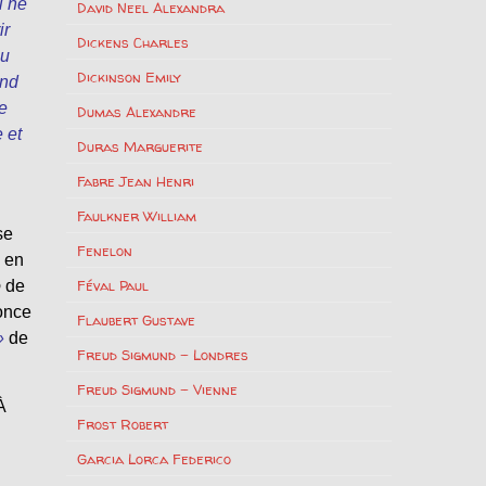
l ne
David Neel Alexandra
ir
Dickens Charles
au
Dickinson Emily
and
e
Dumas Alexandre
 et
Duras Marguerite
Fabre Jean Henri
Faulkner William
se
Fenelon
e en
Féval Paul
o
de
Ponce
Flaubert Gustave
»
de
Freud Sigmund – Londres
Freud Sigmund – Vienne
À
Frost Robert
Garcia Lorca Federico