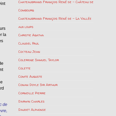
Chateaubriand François René de – Château de
int
Combourg
Chateaubriand François René de – La Vallée
aux loups
ours
r la
Christie Agatha
es
Claudel Paul
Cocteau Jean
Coleridge Samuel Taylor
de
Colette
nt
Comte Auguste
le
Conan Doyle Sir Arthur
ard
Corneille Pierre
Darwin Charles
c de
Daudet Alphonse
èvre,