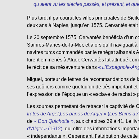
qu’aient vu les siècles passés, et présent, et que
Plus tard, il parcourut les villes principales de Sic
deux ans à Naples, jusqu’en 1575. Cervantès était tr
Le 20 septembre 1575, Cervantès bénéficia d’un co
Sainres-Maries-de-la-Mer, et alors qu’il naviguait 
navires turcs commandés par le renégat albanais A
furent emmenés à Alger. Cervantès fut attribué com
le récit de sa mésaventure dans
«
L’Espagnole-Ang
Miguel, porteur de lettres de recommandations de l
ses geôliers comme quelqu’un de très important et de
l’expression de l’époque un « esclave de rachat »
Les sources permettant de retracer la captivité de
tratos de Argel
,
Los baños de Argel »
(
Les Bains d’
de
«
Don Quichotte »
,
aux chapitres 39 à 41. Le li
d’Alger »
(1612),
qui offre des informations importa
« indépendante ». Cependant, l’attribution de cet