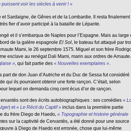
 puissent voir les siècles à venir ! «
ile et Sardaigne, de Gênes et de la Lombardie. Il resta finalement
ès fier d’avoir participé à la bataille de Lépante.
ngé et il s’embarqua de Naples pour l’Espagne. Mais au large
à bord de la galère espagnole
El Sol
, le bateau fut attaqué par tro
rnaute Mami, le 26 septembre 1575. Miguel et son frère Rodrig
me esclave au renégat Dali Mami, marin aux ordres de Arnaute. Il
laise »
,
qui fait partie des
« Nouvelles exemplaires »
.
a part de don Juan d’Autriche et du Duc de Sessa fut considéré
 qui ils pourraient obtenir une forte rançon. C’était, selon
 pour lequel on demanda cinq cent écus d’or de rançon.
 Cervantès sont des écrits autobiographiques : ses comédies
«
L
Alger
) et «
Le Récit du Captif »
inclus dans la première partie
vre du frère Diego de Haedo,
«
Topographie et histoire générale
ntes sur la captivité de Cervantès, a été donné pour une source
te œuvre à Diego de Haedo est erronée, chose que lui-même