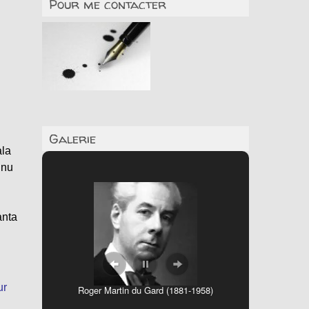
Pour me contacter
Galerie
ala
nnu
anta
ur
Roger Martin du Gard (1881-1958)