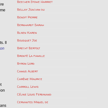
Beecher Stowe Harriet
ire
Bellay Joachim du
ième
Benoit Pierre
Bernhardt Sarah
Blixen Karen
Bousquet Joe
. Il
Brecht Bertolt
on
Brontë La famille
Byron Lord
Camus Albert
Carême Maurice
t
Carroll Lewis
ion
Céline Louis Ferdinand
Cervantes Miguel de
dans