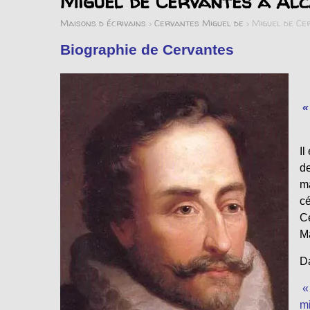
Miguel de Cervantes à Alc
Maisons d écrivains
>
Cervantes Miguel de
>
Miguel de Ce
Biographie de Cervantes
«
Il
de
ma
cé
Ce
Ma
Da
«
mi