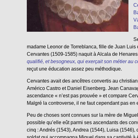
Ce
Ba
Vá
Ba
Se
madame Leonor de Torreblanca, fille de Juan Luis
Cervantes (1509-1585) naquit à Alcala de Henares e
qualifié, et besogneux, qui exerçait son métier au 
reçut une éducation assez peu méthodique.
Cervantes avait des ancêtres convertis au christia
Américo Castro et Daniel Eisenberg. Jean Canavaggio
ascendance « n’est pas prouvée » et compare Cerv
Malgré la controverse, il ne faut cependant pas en e
Peu de choses sont connues sur la mère de Miguel 
possible qu’elle eût parmi ses ascendants des conver
cinq : Andrés (1543), Andrea (1544), Luisa (1546), 
soldat qui accompagna Miguel dans sa captivité à 