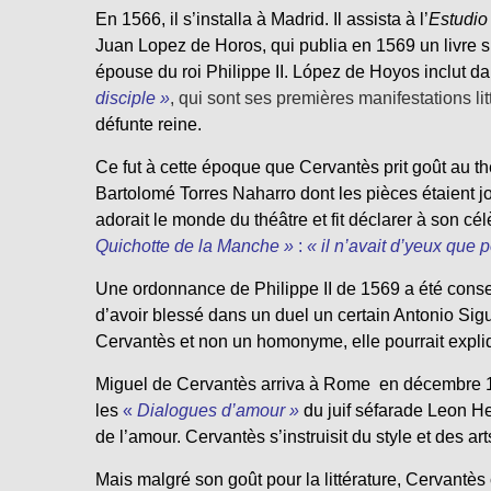
En 1566, il s’installa à Madrid. Il assista à l’
Estudio 
Juan Lopez de Horos, qui publia en 1569 un livre sur
épouse du roi Philippe II. López de Hoyos inclut da
disciple »
, qui sont ses premières manifestations li
défunte reine.
Ce fut à cette époque que Cervantès prit goût au t
Bartolomé Torres Naharro dont les pièces étaient jo
adorait le monde du théâtre et fit déclarer à son c
Quichotte de la Manche »
:
« il n’avait d’yeux que 
Une ordonnance de Philippe II de 1569 a été conser
d’avoir blessé dans un duel un certain Antonio Sig
Cervantès et non un homonyme, elle pourrait expliqu
Miguel de Cervantès arriva à Rome en décembre 156
les
«
Dialogues d’amour »
du juif séfarade Leon He
de l’amour. Cervantès s’instruisit du style et des art
Mais malgré son goût pour la littérature, Cervantès