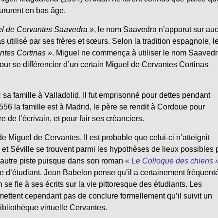
ururent en bas âge.
el de Cervantes Saavedra »
, le nom Saavedra n’apparut sur au
utilisé par ses frères et sœurs. Selon la tradition espagnole, l
ntes Cortinas »
. Miguel ne commença à utiliser le nom Saaved
pour se différencier d’un certain Miguel de Cervantes Cortinas
 famille à Valladolid. Il fut emprisonné pour dettes pendant
56 la famille est à Madrid, le père se rendit à Cordoue pour
 de l’écrivain, et pour fuir ses créanciers.
e Miguel de Cervantes. Il est probable que celui-ci n’atteignit
 et Séville se trouvent parmi les hypothèses de lieux possibles 
 autre piste puisque dans son roman
«
Le Colloque des chiens 
 vie d’étudiant. Jean Babelon pense qu’il a certainement fréquent
 se fie à ses écrits sur la vie pittoresque des étudiants. Les
mettent cependant pas de conclure formellement qu’il suivit un
ibliothèque virtuelle Cervantes.