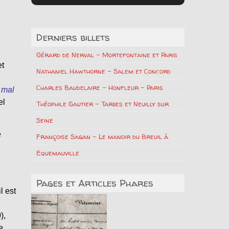
Derniers billets
Gérard de Nerval – Mortefontaine et Paris
et
Nathaniel Hawthorne – Salem et Concord
Charles Baudelaire – Honfleur – Paris
 mal
el
Théophile Gautier – Tarbes et Neuilly sur
Seine
é
Françoise Sagan – Le manoir du Breuil à
Equemauville
.
Pages et Articles Phares
l est
),
e