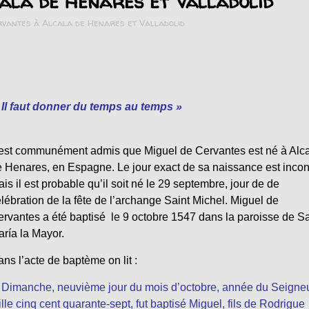
ala de Henares et Valladolid
rvantes à Alcala de Henares et Valladolid
 Il faut donner du temps au temps »
 est communément admis que Miguel de Cervantes est né à Alc
 Henares, en Espagne. Le jour exact de sa naissance est inco
is il est probable qu’il soit né le 29 septembre, jour de de
lébration de la fête de l’archange Saint Michel. Miguel de
rvantes a été baptisé le 9 octobre 1547 dans la paroisse de S
ría la Mayor.
ns l’acte de baptème on lit :
 Dimanche, neuvième jour du mois d’octobre, année du Seigne
lle cinq cent quarante-sept, fut baptisé Miguel, fils de Rodrigue