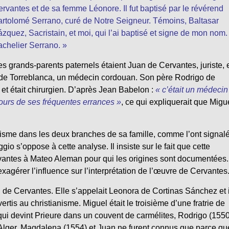
rvantes et de sa femme Léonore. Il fut baptisé par le révérend
rtolomé Serrano, curé de Notre Seigneur. Témoins, Baltasar
zquez, Sacristain, et moi, qui l’ai baptisé et signe de mon nom.
chelier Serrano. »
s grands-parents paternels étaient Juan de Cervantes, juriste, 
 de Torreblanca, un médecin cordouan. Son père Rodrigo de
t était chirurgien. D’après Jean Babelon :
« c’était un médecin
cours de ses fréquentes errances »
, ce qui expliquerait que Migu
nisme dans les deux branches de sa famille, comme l’ont signal
 s’oppose à cette analyse. Il insiste sur le fait que cette
antes à Mateo Aleman pour qui les origines sont documentées.
xagérer l’influence sur l’interprétation de l’œuvre de Cervantes
de Cervantes. Elle s’appelait Leonora de Cortinas Sánchez et i
tis au christianisme. Miguel était le troisième d’une fratrie de
qui devint Prieure dans un couvent de carmélites, Rodrigo (1550
Alger. Magdalena (1554) et Juan ne furent connus que parce qu