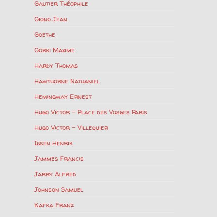
Gautier Théophile
Giono Jean
Goethe
Gorki Maxime
Hardy Thomas
Hawthorne Nathaniel
Hemingway Ernest
Hugo Victor – Place des Vosges Paris
Hugo Victor – Villequier
Ibsen Henrik
Jammes Francis
Jarry Alfred
Johnson Samuel
Kafka Franz