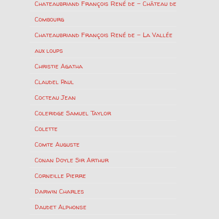
Chateaubriand François René de – Château de
Combourg
Chateaubriand François René de – La Vallée
aux loups
Christie Agatha
Claudel Paul
Cocteau Jean
Coleridge Samuel Taylor
Colette
Comte Auguste
Conan Doyle Sir Arthur
Corneille Pierre
Darwin Charles
Daudet Alphonse