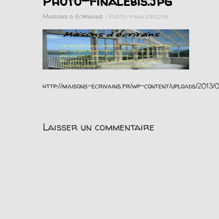
Photo-finalebis.jpg
Maisons d écrivains
>
Photo-finalebis.jpg
http://maisons-ecrivains.fr/wp-content/uploads/2013/0
Laisser un commentaire