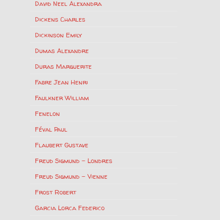
David Neel Alexandra
Dickens Charles
Dickinson Emily
Dumas Alexandre
Duras Marguerite
Fabre Jean Henri
Faulkner William
Fenelon
Féval Paul
Flaubert Gustave
Freud Sigmund – Londres
Freud Sigmund – Vienne
Frost Robert
Garcia Lorca Federico