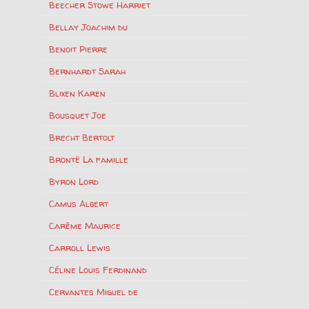
Beecher Stowe Harriet
Bellay Joachim du
Benoit Pierre
Bernhardt Sarah
Blixen Karen
Bousquet Joe
Brecht Bertolt
Brontë La famille
Byron Lord
Camus Albert
Carême Maurice
Carroll Lewis
Céline Louis Ferdinand
Cervantes Miguel de