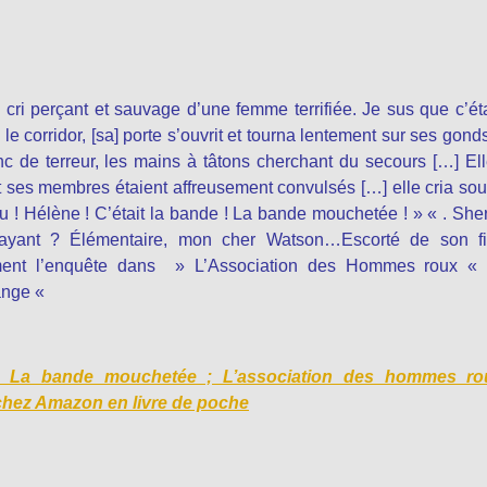
cri perçant et sauvage d’une femme terrifiée. Je sus que c’éta
 corridor, [sa] porte s’ouvrit et tourna lentement sur ses gond
lanc de terreur, les mains à tâtons cherchant du secours […] El
et ses membres étaient affreusement convulsés […] elle cria so
u ! Hélène ! C’était la bande ! La bande mouchetée ! » « . She
frayant ? Élémentaire, mon cher Watson…Escorté de son fi
lement l’enquête dans » L’Association des Hommes roux «
range «
: La bande mouchetée ; L’association des hommes ro
 chez Amazon en livre de poche