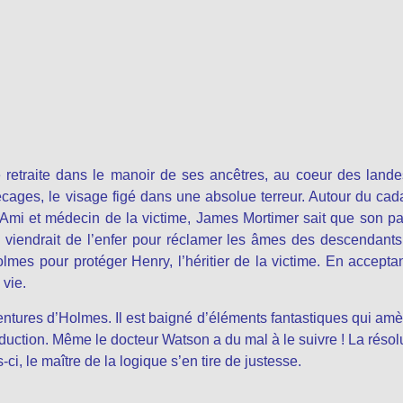
le retraite dans le manoir de ses ancêtres, au coeur des land
écages, le visage figé dans une absolue terreur. Autour du cad
 Ami et médecin de la victime, James Mortimer sait que son pa
ien viendrait de l’enfer pour réclamer les âmes des descendant
lmes pour protéger Henry, l’héritier de la victime. En acceptan
 vie.
entures d’Holmes. Il est baigné d’éléments fantastiques qui am
duction. Même le docteur Watson a du mal à le suivre ! La résol
-ci, le maître de la logique s’en tire de justesse.