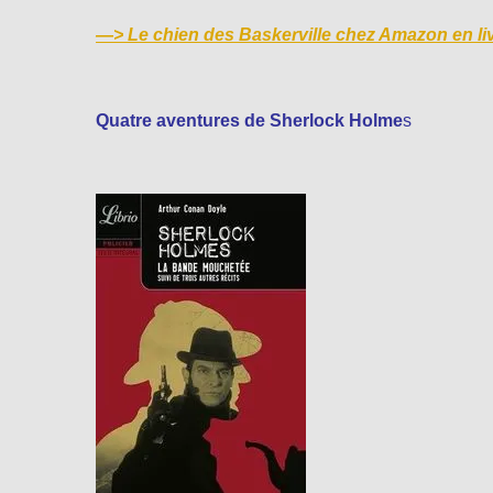
—>
Le chien des Baskerville chez Amazon en li
Quatre aventures de Sherlock Holme
s