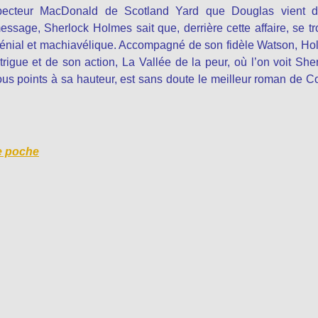
specteur MacDonald de Scotland Yard que Douglas vient d’
sage, Sherlock Holmes sait que, derrière cette affaire, se t
l génial et machiavélique. Accompagné de son fidèle Watson, H
trigue et de son action, La Vallée de la peur, où l’on voit She
ous points à sa hauteur, est sans doute le meilleur roman de 
de poche