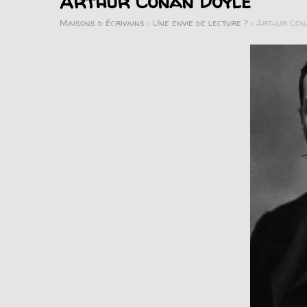
Arthur Conan Doyle
Maisons d écrivains
>
Une envie de lecture ?
>
Arthur Con