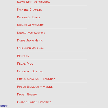
David Neel Alexandra
Dickens Charles
Dickinson Emily
Dumas Alexandre
Duras Marguerite
Fabre Jean Henri
Faulkner William
Fenelon
Féval Paul
Flaubert Gustave
Freud Sigmund – Londres
Freud Sigmund – Vienne
Frost Robert
Garcia Lorca Federico
Manor