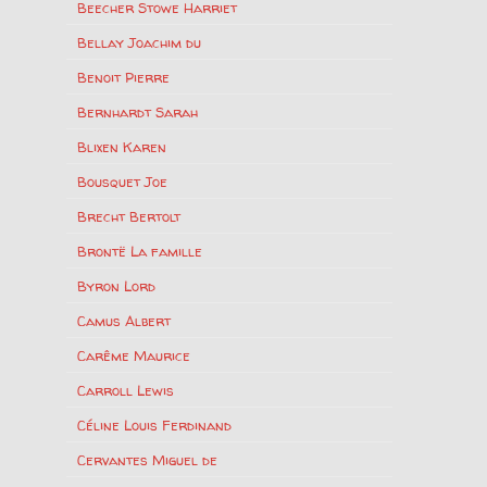
Beecher Stowe Harriet
Bellay Joachim du
Benoit Pierre
Bernhardt Sarah
Blixen Karen
Bousquet Joe
Brecht Bertolt
Brontë La famille
Byron Lord
Camus Albert
Carême Maurice
Carroll Lewis
Céline Louis Ferdinand
Cervantes Miguel de