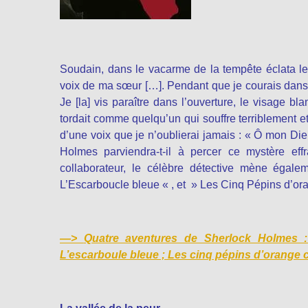
Soudain, dans le vacarme de la tempête éclata le 
voix de ma sœur […]. Pendant que je courais dans le
Je [la] vis paraître dans l’ouverture, le visage b
tordait comme quelqu’un qui souffre terriblement 
d’une voix que je n’oublierai jamais : « Ô mon Die
Holmes parviendra-t-il à percer ce mystère ef
collaborateur, le célèbre détective mène éga
L’Escarboucle bleue « , et » Les Cinq Pépins d’o
—>
Quatre aventures de Sherlock Holmes 
L’escarboule bleue ; Les cinq pépins d’orange