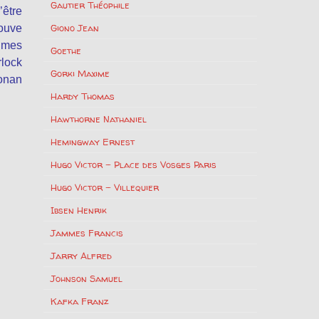
Gautier Théophile
être
Giono Jean
rouve
olmes
Goethe
rlock
Gorki Maxime
Conan
Hardy Thomas
Hawthorne Nathaniel
Hemingway Ernest
Hugo Victor – Place des Vosges Paris
Hugo Victor – Villequier
Ibsen Henrik
Jammes Francis
Jarry Alfred
Johnson Samuel
Kafka Franz