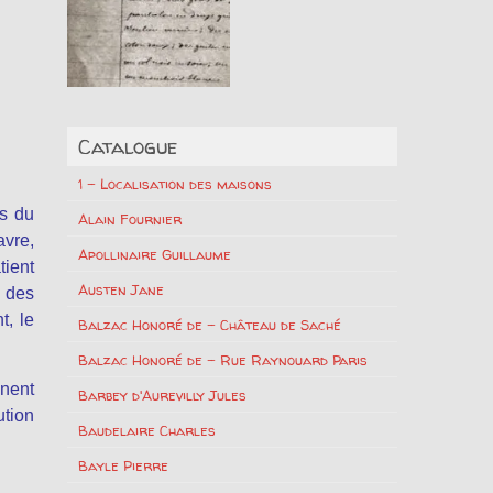
Catalogue
1 – Localisation des maisons
es du
Alain Fournier
avre,
Apollinaire Guillaume
tient
Austen Jane
s des
t, le
Balzac Honoré de – Château de Saché
Balzac Honoré de – Rue Raynouard Paris
ènent
Barbey d'Aurevilly Jules
ution
Baudelaire Charles
Bayle Pierre