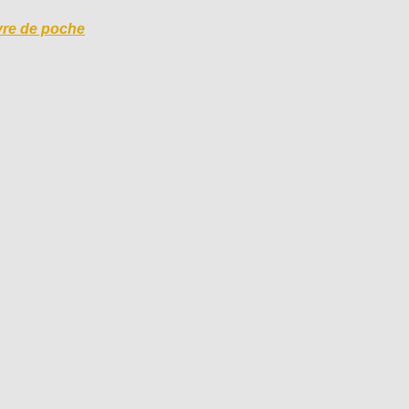
vre de poch
e