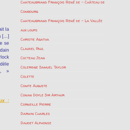
Chateaubriand François René de – Château de
Combourg
Chateaubriand François René de – La Vallée
it la
aux loups
s […]
Christie Agatha
le se
Claudel Paul
udain
rlock
Cocteau Jean
dèle
Coleridge Samuel Taylor
 , »
Colette
Comte Auguste
Conan Doyle Sir Arthur
ux ;
Corneille Pierre
Darwin Charles
Daudet Alphonse