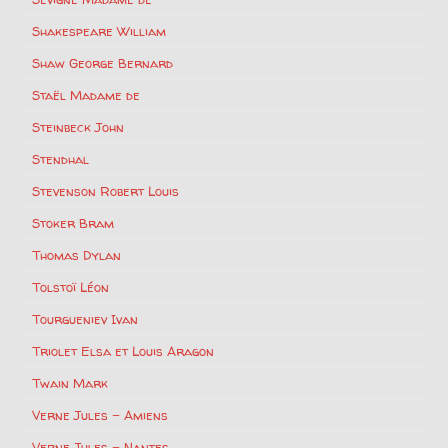
Shakespeare William
Shaw George Bernard
Staël Madame de
Steinbeck John
Stendhal
Stevenson Robert Louis
Stoker Bram
Thomas Dylan
Tolstoï Léon
Tourgueniev Ivan
Triolet Elsa et Louis Aragon
Twain Mark
Verne Jules – Amiens
Verne Jules – Nantes