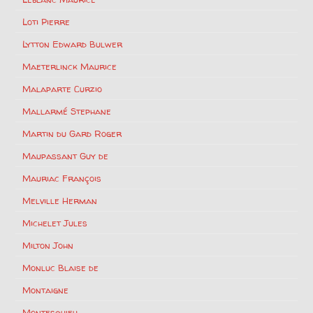
Loti Pierre
Lytton Edward Bulwer
Maeterlinck Maurice
Malaparte Curzio
Mallarmé Stephane
Martin du Gard Roger
Maupassant Guy de
Mauriac François
Melville Herman
Michelet Jules
Milton John
Monluc Blaise de
Montaigne
Montesquieu