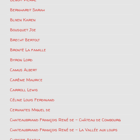
Bernhardt Sarah
Blixen Karen
Bousquet Joe
Brecht Bertolt
Brontë La famille
Byron Lord
Camus Albert
Carême Maurice
Carroll Lewis
Céline Louis Ferdinand
Cervantes Miguel de
Chateaubriand François René de – Château de Combourg
Chateaubriand François René de – La Vallée aux loups
Christie Agatha