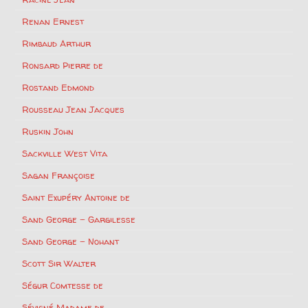
Renan Ernest
Rimbaud Arthur
Ronsard Pierre de
Rostand Edmond
Rousseau Jean Jacques
Ruskin John
Sackville West Vita
Sagan Françoise
Saint Exupéry Antoine de
Sand George – Gargilesse
Sand George – Nohant
Scott Sir Walter
Ségur Comtesse de
Sévigné Madame de