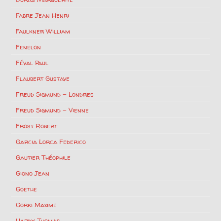
Fabre Jean Henri
Faulkner William
Fenelon
Féval Paul
Flaubert Gustave
Freud Sigmund – Londres
Freud Sigmund – Vienne
Frost Robert
Garcia Lorca Federico
Gautier Théophile
Giono Jean
Goethe
Gorki Maxime
Hardy Thomas