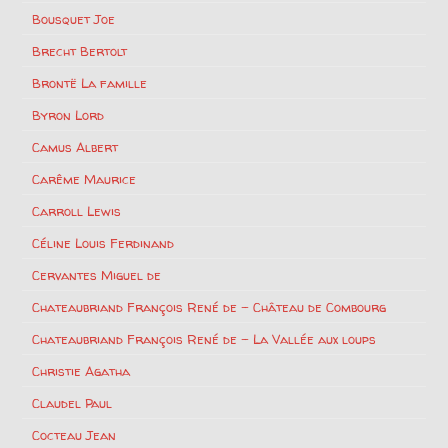
Bousquet Joe
Brecht Bertolt
Brontë La famille
Byron Lord
Camus Albert
Carême Maurice
Carroll Lewis
Céline Louis Ferdinand
Cervantes Miguel de
Chateaubriand François René de – Château de Combourg
Chateaubriand François René de – La Vallée aux loups
Christie Agatha
Claudel Paul
Cocteau Jean