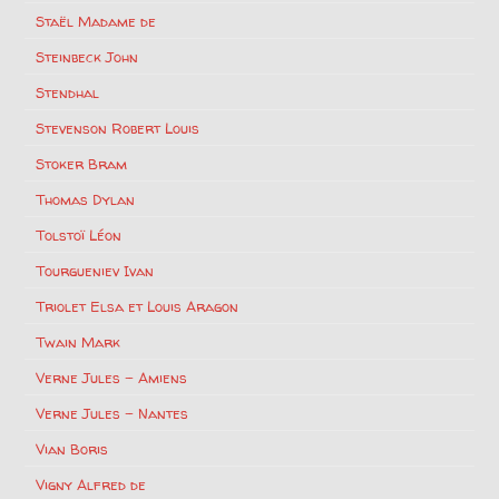
Staël Madame de
Steinbeck John
Stendhal
Stevenson Robert Louis
Stoker Bram
Thomas Dylan
Tolstoï Léon
Tourgueniev Ivan
Triolet Elsa et Louis Aragon
Twain Mark
Verne Jules – Amiens
Verne Jules – Nantes
Vian Boris
Vigny Alfred de