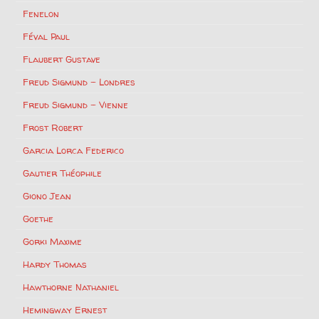
Fenelon
Féval Paul
Flaubert Gustave
Freud Sigmund – Londres
Freud Sigmund – Vienne
Frost Robert
Garcia Lorca Federico
Gautier Théophile
Giono Jean
Goethe
Gorki Maxime
Hardy Thomas
Hawthorne Nathaniel
Hemingway Ernest