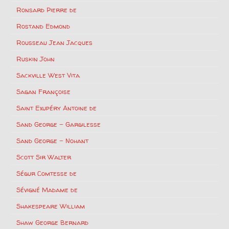
Ronsard Pierre de
Rostand Edmond
Rousseau Jean Jacques
Ruskin John
Sackville West Vita
Sagan Françoise
Saint Exupéry Antoine de
Sand George – Gargilesse
Sand George – Nohant
Scott Sir Walter
Ségur Comtesse de
Sévigné Madame de
Shakespeare William
Shaw George Bernard