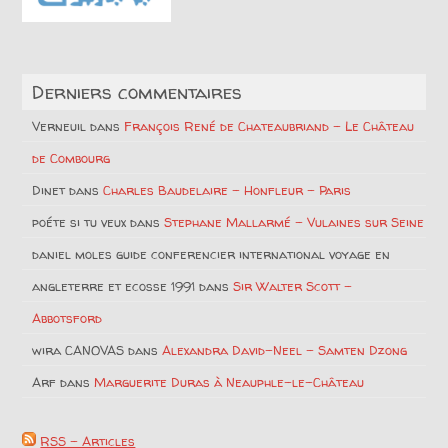
Derniers commentaires
Verneuil
dans
François René de Chateaubriand – Le Château
de Combourg
Dinet
dans
Charles Baudelaire – Honfleur – Paris
poéte si tu veux
dans
Stephane Mallarmé – Vulaines sur Seine
daniel moles guide conferencier international voyage en
angleterre et ecosse 1991
dans
Sir Walter Scott –
Abbotsford
wira CANOVAS
dans
Alexandra David-Neel – Samten Dzong
Arf
dans
Marguerite Duras à Neauphle-le-Château
RSS - Articles