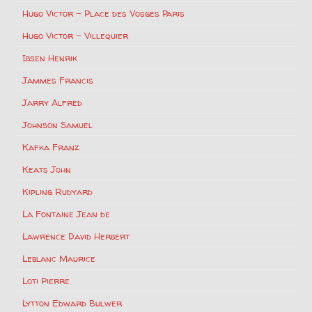
Hugo Victor – Place des Vosges Paris
Hugo Victor – Villequier
Ibsen Henrik
Jammes Francis
Jarry Alfred
Johnson Samuel
Kafka Franz
Keats John
Kipling Rudyard
La Fontaine Jean de
Lawrence David Herbert
Leblanc Maurice
Loti Pierre
Lytton Edward Bulwer