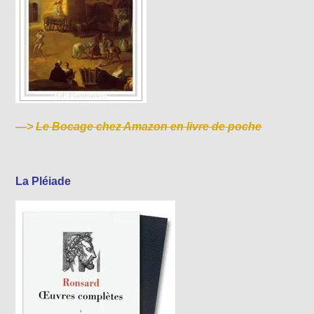
—>
Le Bocage chez Amazon en livre de poche
La Pléiade