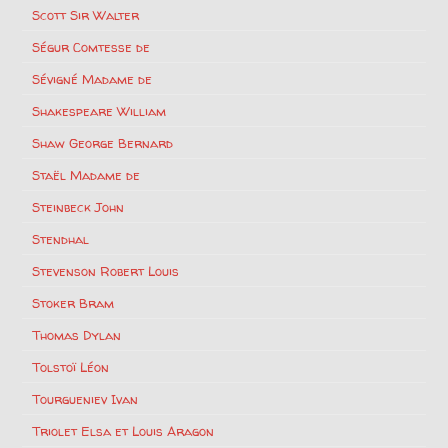
Scott Sir Walter
Ségur Comtesse de
Sévigné Madame de
Shakespeare William
Shaw George Bernard
Staël Madame de
Steinbeck John
Stendhal
Stevenson Robert Louis
Stoker Bram
Thomas Dylan
Tolstoï Léon
Tourgueniev Ivan
Triolet Elsa et Louis Aragon