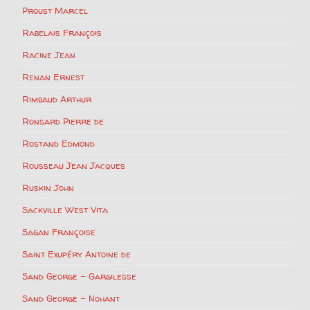
Proust Marcel
Rabelais François
Racine Jean
Renan Ernest
Rimbaud Arthur
Ronsard Pierre de
Rostand Edmond
Rousseau Jean Jacques
Ruskin John
Sackville West Vita
Sagan Françoise
Saint Exupéry Antoine de
Sand George – Gargilesse
Sand George – Nohant