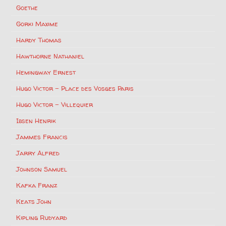
Goethe
Gorki Maxime
Hardy Thomas
Hawthorne Nathaniel
Hemingway Ernest
Hugo Victor – Place des Vosges Paris
Hugo Victor – Villequier
Ibsen Henrik
Jammes Francis
Jarry Alfred
Johnson Samuel
Kafka Franz
Keats John
Kipling Rudyard