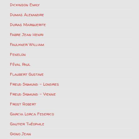
Dickinson Emily
Dumas Alexandre
Duras Marguerite
Fabre Jean Henri
Faulkner William
Fenelon
Féval Paul
Flaubert Gustave
Freud Sigmund – Londres
Freud Sigmund – Vienne
Frost Robert
Garcia Lorca Federico
Gautier Théophile
Giono Jean