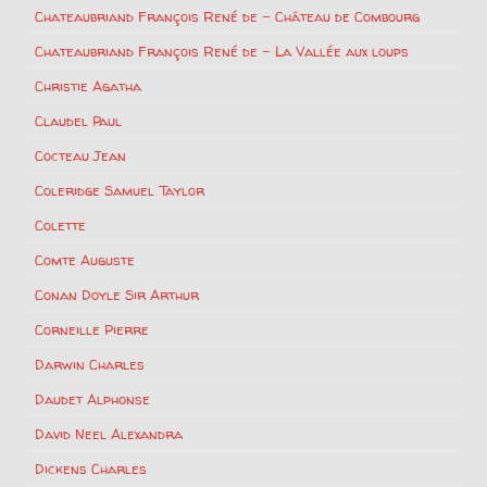
Chateaubriand François René de – Château de Combourg
Chateaubriand François René de – La Vallée aux loups
Christie Agatha
Claudel Paul
Cocteau Jean
Coleridge Samuel Taylor
Colette
Comte Auguste
Conan Doyle Sir Arthur
Corneille Pierre
Darwin Charles
Daudet Alphonse
David Neel Alexandra
Dickens Charles