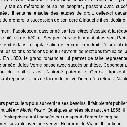
il y fait sa rhétorique et sa philosophie, passant avec succ
réat. Il entame ensuite des études de droit, celles-ci devan
e de prendre la succession de son père à laquelle il est destiné.
ement, l’adolescent passionné par les lettres s’essaie à la réda
de pièces de théâtre. Ses pensées se tournent alors vers Pari
e rendre dans la capitale afin de terminer son droit. L’étudiant ob
 les salons parisiens que lui ouvrent les relations familiales. 
 En 1850, le grand romancier lui permet de faire représent
e année, Jules Verne passe avec succès sa thèse. Cependant
e de conflits avec l’autorité paternelle. Ceux-ci trouvent
nt repousse alors de façon définitive l’idée d’un retour à Nant
 particuliers pour subvenir à ses besoins. Il fait bientôt publier
ntitulée «
Martin Paz »
. Quelques années plus tard, en 1856, il
 l’entreprise étant financée par un apport d’argent d’origine
année suivante avec une veuve, Honorine de Viane. Il continue