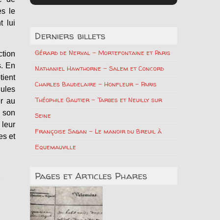
ès le
t lui
Derniers billets
Gérard de Nerval – Mortefontaine et Paris
ction
s. En
Nathaniel Hawthorne – Salem et Concord
tient
Charles Baudelaire – Honfleur – Paris
Jules
Théophile Gautier – Tarbes et Neuilly sur
er au
, son
Seine
 leur
Françoise Sagan – Le manoir du Breuil à
es et
Equemauville
Pages et Articles Phares