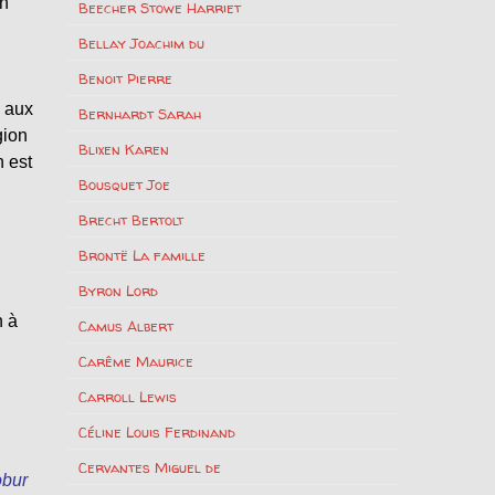
n
Beecher Stowe Harriet
Bellay Joachim du
Benoit Pierre
e aux
Bernhardt Sarah
gion
Blixen Karen
n est
Bousquet Joe
Brecht Bertolt
Brontë La famille
Byron Lord
n à
Camus Albert
Carême Maurice
u
Carroll Lewis
Céline Louis Ferdinand
Cervantes Miguel de
obur