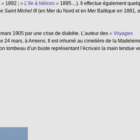
 »
1892 ;
«
L’Ile à hélices »
1895…)
.
Il effectue également quel
 le
Saint Michel III
(en Mer du Nord et en Mer Baltique en 1881, 
6 mars 1905 par une crise de diabète. L’auteur des
« Voyages
le 24 mars, à Amiens. Il est inhumé au cimetière de la Madelein
son tombeau d’un buste représentant l’écrivain la main tendue v