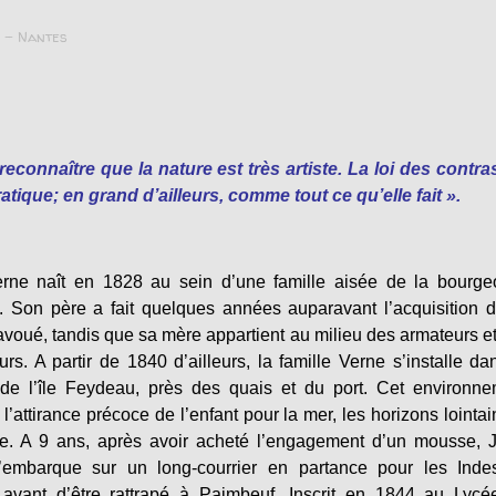
 – Nantes
t reconnaître que la nature est très artiste. La loi des contra
pratique; en grand d’ailleurs, comme tout ce qu’elle fait ».
rne naît en 1828 au sein d’une famille aisée de la bourge
. Son père a fait quelques années auparavant l’acquisition 
avoué, tandis que sa mère appartient au milieu des armateurs e
urs. A partir de 1840 d’ailleurs, la famille Verne s’installe da
 de l’île Feydeau, près des quais et du port. Cet environn
l’attirance précoce de l’enfant pour la mer, les horizons lointai
re. A 9 ans, après avoir acheté l’engagement d’un mousse, 
’embarque sur un long-courrier en partance pour les Indes
 avant d’être rattrapé à Paimbeuf. Inscrit en 1844 au Lycé