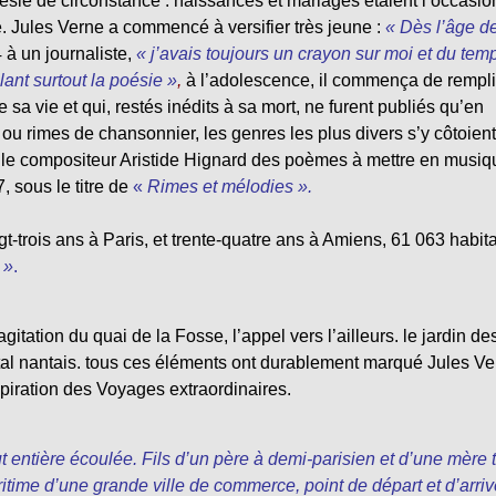
poésie de circonstance : naissances et mariages étaient l’occasio
le. Jules Verne a commencé à versifier très jeune :
« Dès l’âge d
 à un journaliste,
« j’avais toujours un crayon sur moi et du tem
illant surtout la poésie »
,
à l’adolescence, il commença de rempli
a vie et qui, restés inédits à sa mort, ne furent publiés qu’en
u rimes de chansonnier, les genres les plus divers s’y côtoient
 ami le compositeur Aristide Hignard des poèmes à mettre en musiq
 sous le titre de
«
Rimes et mélodies ».
gt-trois ans à Paris, et trente-quatre ans à Amiens, 61 063 habita
 »
.
’agitation du quai de la Fosse, l’appel vers l’ailleurs. le jardin de
tal nantais. tous ces éléments ont durablement marqué Jules Ve
spiration des Voyages extraordinaires.
t entière écoulée. Fils d’un père à demi-parisien et d’une mère 
itime d’une grande ville de commerce, point de départ et d’arri