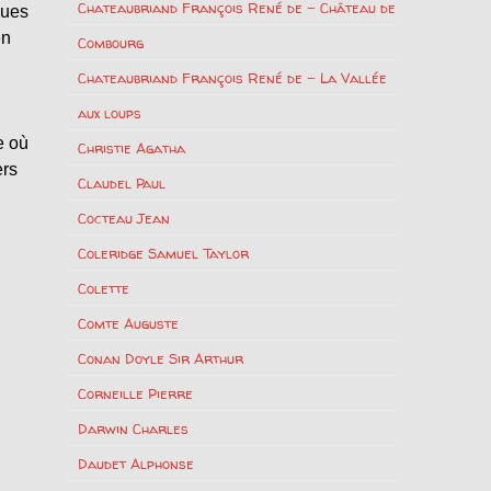
Chateaubriand François René de – Château de
ques
en
Combourg
Chateaubriand François René de – La Vallée
aux loups
e où
Christie Agatha
ers
Claudel Paul
Cocteau Jean
Coleridge Samuel Taylor
Colette
Comte Auguste
Conan Doyle Sir Arthur
Corneille Pierre
Darwin Charles
Daudet Alphonse