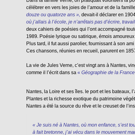
Dans la famille Verne, on pratiquait volontiers la 
célébrer en vers les joies de l’amour et de la famil
douze ou quatorze ans »,
devait-il déclarer en 1904
où j’allais à l’école, je n’arrêtais pas d’écrire, trava
deux cahiers de poésies qui l’ont accompagné toute s
1989. Poésie lyrique ou satirique, émois amoureux o
Plus tard, il fut aussi parolier, fournissant à son
Ces chansons, réunies en recueil, parurent en 1857,
La vie de Jules Verne, c’est vingt ans à Nantes, vin
comme il l’écrit dans sa
«
Géographie de la France
Nantes, la Loire et ses îles. le port et les bateaux, l
Plantes et la richesse exotique du patrimoine végé
Nantes a été la source du rêve et le creuset de l’in
« Je suis né à Nantes, où mon enfance, s’est tou
à fait bretonne, j’ai vécu dans le mouvement mar