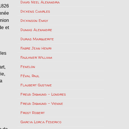
David Neel Alexandra
 1826
Dickens Charles
nnée
union
Dickinson Emily
de et
Dumas Alexandre
Duras Marguerite
Fabre Jean Henri
ules
Faulkner William
Fenelon
rt,
ie,
Féval Paul
la
Flaubert Gustave
Freud Sigmund – Londres
Freud Sigmund – Vienne
Frost Robert
Garcia Lorca Federico