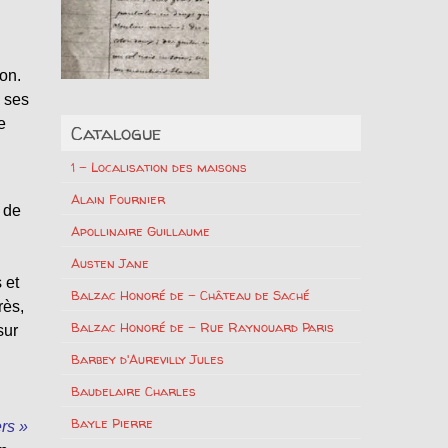
ion.
e ses
e
Catalogue
1 – Localisation des maisons
Alain Fournier
n de
Apollinaire Guillaume
Austen Jane
 et
Balzac Honoré de – Château de Saché
rès,
Balzac Honoré de – Rue Raynouard Paris
sur
Barbey d'Aurevilly Jules
Baudelaire Charles
Bayle Pierre
ers »