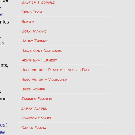
n de
Gautier Théophile
e
Giono Jean
ps
Goethe
r les
Gorki Maxime
.
Hardy Thomas
ue.
Hawthorne Nathaniel
Hemingway Ernest
nts,
Hugo Victor – Place des Vosges Paris
Hugo Victor – Villequier
Ibsen Henrik
s
Jammes Francis
rne.
Jarry Alfred
Johnson Samuel
tout
Kafka Franz
vée