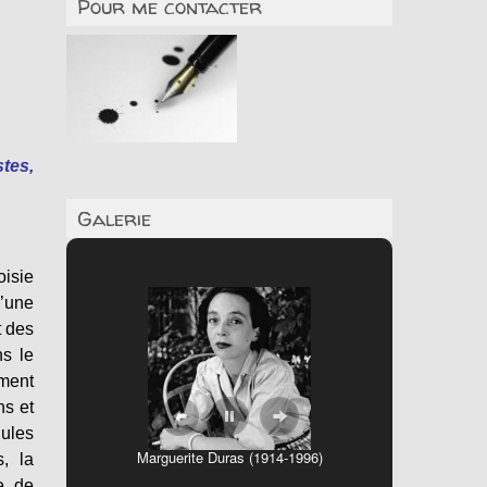
Pour me contacter
stes,
Galerie
oisie
d’une
t des
ns le
ement
ns et
Jules
Marguerite Duras (1914-1996)
, la
e de