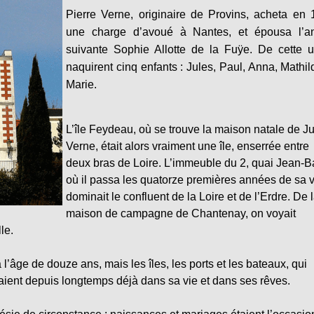
Pierre Verne, originaire de Provins, acheta en
une charge d’avoué à Nantes, et épousa l’a
suivante Sophie Allotte de la Fuÿe. De cette 
naquirent cinq enfants : Jules, Paul, Anna, Mathil
Marie.
L’île Feydeau, où se trouve la maison natale de J
Verne, était alors vraiment une île, enserrée entre
deux bras de Loire. L’immeuble du 2, quai Jean-Ba
où il passa les quatorze premières années de sa v
dominait le confluent de la Loire et de l’Erdre. De 
maison de campagne de Chantenay, on voyait
le.
 l’âge de douze ans, mais les îles, les ports et les bateaux, qui
taient depuis longtemps déjà dans sa vie et dans ses rêves.