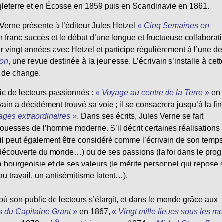
ngleterre et en Écosse en 1859 puis en Scandinavie en 1861.
 Verne présente à l’éditeur Jules Hetzel
«
Cinq Semaines en
n franc succès et le début d’une longue et fructueuse collaborat
r vingt années avec Hetzel et participe régulièrement à l’une d
ion
,
une revue destinée à la jeunesse. L’écrivain s’installe à cett
t de change.
ic de lecteurs passionnés :
«
Voyage au centre de la Terre »
en
vain a décidément trouvé sa voie ; il se consacrera jusqu’à la fi
ges extraordinaires »
.
Dans ses écrits, Jules Verne se fait
rouesses de l’homme moderne. S’il décrit certaines réalisations
 il peut également être considéré comme l’écrivain de son temps
, la découverte du monde…) ou de ses passions (la foi dans le prog
 bourgeoisie et de ses valeurs (le mérite personnel qui repose 
 au travail, un antisémitisme latent…).
où son public de lecteurs s’élargit, et dans le monde grâce aux
s du Capitaine Grant »
en 1867,
«
Vingt mille lieues sous les m