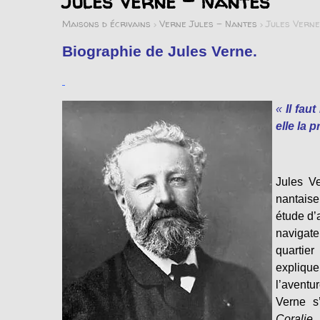
Jules Verne – Nantes
Maisons d écrivains
>
Verne Jules - Nantes
>
Jules Verne
Biographie de Jules Verne.
«
Il fau
elle la 
Jules Ve
nantaise
étude d’
navigate
quartier
explique 
l’aventu
Verne s
Coralie
,