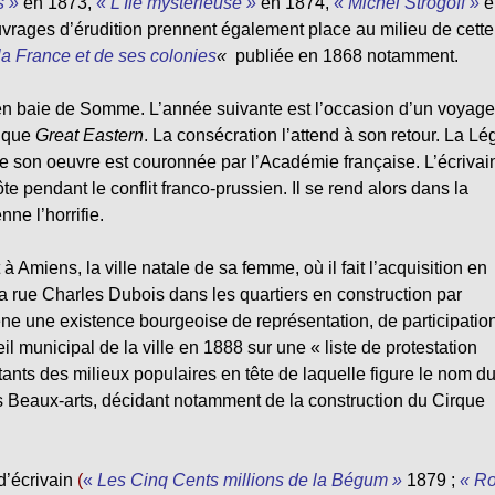
s »
en 1873,
«
L’Île mystérieuse »
en 1874,
«
Michel Strogoff »
e
ages d’érudition prennent également place au milieu de cette
la France et de ses colonies
«
publiée en 1868 notamment.
en baie de Somme. L’année suivante est l’occasion d’un voyag
tique
Great Eastern
. La consécration l’attend à son retour. La Lé
ue son oeuvre est couronnée par l’Académie française. L’écrivai
pendant le conflit franco-prussien. Il se rend alors dans la
ne l’horrifie.
à Amiens, la ville natale de sa femme, où il fait l’acquisition en
 la rue Charles Dubois dans les quartiers en construction par
mène une existence bourgeoise de représentation, de participatio
il municipal de la ville en 1888 sur une « liste de protestation
ants des milieux populaires en tête de laquelle figure le nom d
es Beaux-arts, décidant notamment de la construction du Cirque
d’écrivain
(
«
Les Cinq Cents millions de la Bégum »
1879 ;
« R