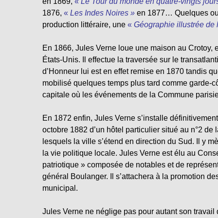
en 1869,
«
Le Tour du monde en quatre-vingts jour
1876,
«
Les Indes Noires »
en 1877… Quelques ouvr
production littéraire, une
«
Géographie illustrée de 
En 1866, Jules Verne loue une maison au Crotoy, 
États-Unis. Il effectue la traversée sur le transatlan
d’Honneur lui est en effet remise en 1870 tandis q
mobilisé quelques temps plus tard comme garde-côte 
capitale où les événements de la Commune parisien
En 1872 enfin, Jules Verne s’installe définitivement 
octobre 1882 d’un hôtel particulier situé au n°2 de
lesquels la ville s’étend en direction du Sud. Il y 
la vie politique locale. Jules Verne est élu au Conse
patriotique » composée de notables et de représent
général Boulanger. Il s’attachera à la promotion d
municipal.
Jules Verne ne néglige pas pour autant son travail 