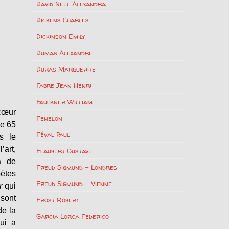
David Neel Alexandra
Dickens Charles
Dickinson Emily
Dumas Alexandre
Duras Marguerite
Fabre Jean Henri
Faulkner William
cœur
Fenelon
de 65
Féval Paul
s le
’art,
Flaubert Gustave
à de
Freud Sigmund – Londres
oètes
Freud Sigmund – Vienne
r
qui
 sont
Frost Robert
de la
Garcia Lorca Federico
qui a