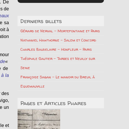
s. De
ls de
veaux
Derniers billets
se sa
oit à
Gérard de Nerval – Mortefontaine et Paris
ation
Nathaniel Hawthorne – Salem et Concord
Charles Baudelaire – Honfleur – Paris
mour
Théophile Gautier – Tarbes et Neuilly sur
nde
«
Seine
e de
 à la
Françoise Sagan – Le manoir du Breuil à
Equemauville
r des
igo,
Pages et Articles Phares
re un
le et