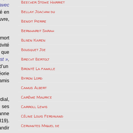
Beecher Stowe Harriet
 avec
Bellay Joachim du
né en
uvre,
Benoit Pierre
Bernhardt Sarah
 mort
Blixen Karen
ivité
Bousquet Joe
s que
Brecht Bertolt
st »
,
d’un
Brontë La famille
éorie
Byron Lord
 amis
Camus Albert
Carême Maurice
dial,
e ses
Carroll Lewis
anne
Céline Louis Ferdinand
819).
Cervantes Miguel de
andir