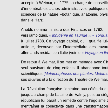
accepte à Weimar, en 1775, la charge de conseill
d’innombrables tâches administratives, politiques e
sciences de la nature –botanique, anatomie, phys
dans le Harz.
Anobli, nommé ministre des Finances en 1782, il 
vers ïambiques,
« Iphigénie en Tauride », « Torqua
à juillet 1788. Ce voyage capital, qu’il qualifie l
antique, découvert par l’intermédiaire des trava
allemands résidant en Italie
(voir le
« Voyage en Ital
De retour à Weimar, il se met en ménage avec Chris
seul survivant de cinq enfants. Il abandonne tou
scientifiques
(
Métamorphoses des plantes, Métamor
ses œuvres et à la direction du Théâtre de Weimar.
La Révolution française l’entraîne aux côtés du 
jusqu’au champ de bataille de Valmy, puis au siè
républicain lui paraît un remède contre l’égoïsme de
d’entraîner la collectivité dans une transformati