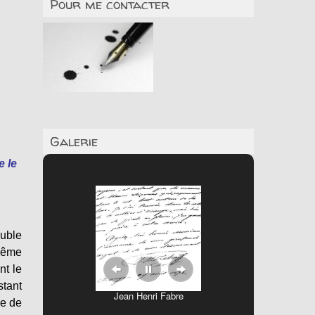
Pour me contacter
Galerie
te
le
ouble
même
nt le
stant
Jean Henri Fabre
ue de