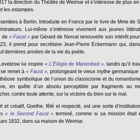
17 la direction du Théâtre de Weimar et s’intéresse de plus en
et les estampes.
sentées à Berlin. Introduite en France par le livre de Mme de S
mirateurs. Lui-même s’intéresse vivement aux jeunes littéra
on de
« Faust »
par Gérard de Nerval renouvelle son intérêt pou
23, il prend pour secrétaire Jean-Pierre Eckermann qui, dan
f dernières années de la vie du poète.
Levetzow lui inspire
« L’Élégie de Marienbad »,
tandis qu’il trav
 se remet à
« Faust »
,
prolongeant le vieux mythe germanique 
théose symbolique de l’union du classicisme et du romantism
vie, en quête d’un absolu perceptible par fragments au m
r, contre toute attente, sur la victoire du bien sur le mal.
t et créatif, Goethe, fêté et respecté, est une sorte d’institutio
is
« le Second Faust »
terminé, comme si sa mission était 
 mars 1832, dans sa maison de Weimar.