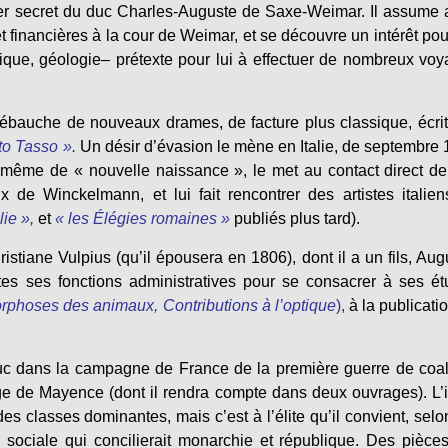
er secret du duc Charles-Auguste de Saxe-Weimar. Il assume 
t financières à la cour de Weimar, et se découvre un intérêt pou
ique, géologie– prétexte pour lui à effectuer de nombreux vo
ébauche de nouveaux drames, de facture plus classique, écri
to Tasso »
.
Un désir d’évasion le mène en Italie, de septembre
ui-même de « nouvelle naissance », le met au contact direct de 
ux de Winckelmann, et lui fait rencontrer des artistes italie
ie »,
et
« les Élégies romaines »
publiés plus tard).
tiane Vulpius (qu’il épousera en 1806), dont il a un fils, Aug
tes ses fonctions administratives pour se consacrer à ses é
phoses des animaux, Contributions à l’optique
)
,
à la publicati
duc dans la campagne de France de la première guerre de coal
ge de Mayence (dont il rendra compte dans deux ouvrages). L’
s classes dominantes, mais c’est à l’élite qu’il convient, selon
on sociale qui concilierait monarchie et république. Des pièc