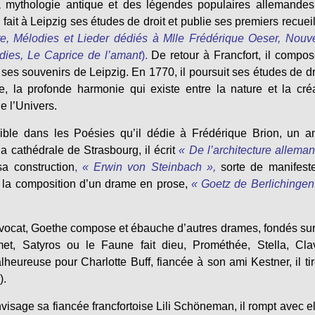
la mythologie antique et des légendes populaires allemande
 fait à Leipzig ses études de droit et publie ses premiers recuei
e, Mélodies et Lieder dédiés à Mlle Frédérique Oeser, Nou
dies, Le Caprice de l’amant
).
De retour à Francfort, il compo
es souvenirs de Leipzig. En 1770, il poursuit ses études de dr
 la profonde harmonie qui existe entre la nature et la cré
e l’Univers.
ible dans les Poésies qu’il dédie à Frédérique Brion, un a
a cathédrale de Strasbourg, il écrit
« De l’architecture allema
sa construction
,
« Erwin von Steinbach »,
sorte de manifest
ar la composition d’un drame en prose,
« Goetz de Berlichingen
d’avocat, Goethe compose et ébauche d’autres drames, fondés su
, Satyros ou le Faune fait dieu, Prométhée, Stella, Clav
eureuse pour Charlotte Buff, fiancée à son ami Kestner, il ti
).
isage sa fiancée francfortoise Lili Schöneman, il rompt avec el