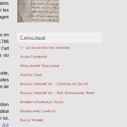
alors
r les
yages
ts en
Catalogue
 1786
1 – Localisation des maisons
l’art
ns ou
Alain Fournier
Apollinaire Guillaume
uste,
Austen Jane
tudes
Balzac Honoré de – Château de Saché
on de
Balzac Honoré de – Rue Raynouard Paris
Barbey d'Aurevilly Jules
ition
Baudelaire Charles
idéal
 lui,
Bayle Pierre
es
(
Le