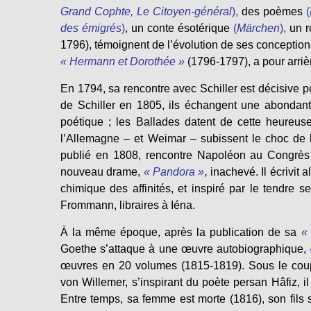
Grand Cophte, Le Citoyen-général
)
,
des poèmes
(
des émigrés
)
, un conte ésotérique
(
Märchen
)
,
un 
1796)
, témoignent de l’évolution de ses conceptio
« Hermann et Dorothée »
(1796-1797)
, a pour arri
En 1794, sa rencontre avec Schiller est décisive po
de Schiller en 1805, ils échangent une abondante
poétique ; les Ballades datent de cette heureus
l’Allemagne – et Weimar – subissent le choc de
publié en 1808, rencontre Napoléon au Congrès d
nouveau drame,
« Pandora »
,
inachevé. Il écrivit a
chimique des affinités, et inspiré par le tendre s
Frommann, libraires à Iéna.
À la même époque, après la publication de sa
« 
Goethe s’attaque à une œuvre autobiographique,
œuvres en 20 volumes (1815-1819). Sous le cou
von Willemer, s’inspirant du poète persan Hâfiz, il 
Entre temps, sa femme est morte (1816), son fils s’