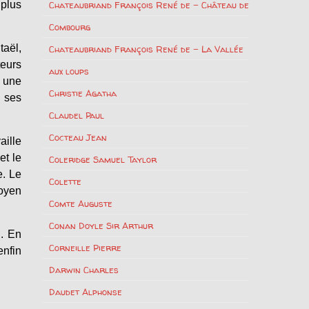
 plus
Chateaubriand François René de – Château de
Combourg
taël,
Chateaubriand François René de – La Vallée
teurs
aux loups
r une
Christie Agatha
s ses
Claudel Paul
Cocteau Jean
aille
et le
Coleridge Samuel Taylor
e. Le
Colette
oyen
Comte Auguste
Conan Doyle Sir Arthur
n. En
Corneille Pierre
enfin
Darwin Charles
Daudet Alphonse