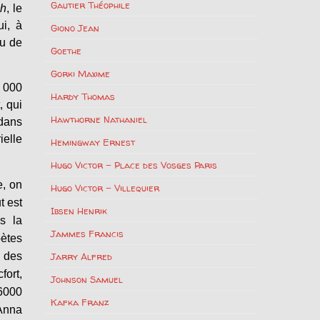
Gautier Théophile
ch
, le
i, à
Giono Jean
eu de
Goethe
Gorki Maxime
6 000
Hardy Thomas
, qui
Hawthorne Nathaniel
 dans
ielle
Hemingway Ernest
Hugo Victor – Place des Vosges Paris
e, on
Hugo Victor – Villequier
t est
Ibsen Henrik
s la
Jammes Francis
oètes
e des
Jarry Alfred
fort,
Johnson Samuel
 6000
Kafka Franz
 Anna