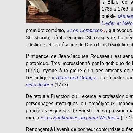
la Bible, de 
1765 à 1768, il
poésie
(
Annett
Lieder et Mélo
première comédie,
« Les Complices
« ,
qui évoque s
Strasbourg, où il découvre Shakespeare, Homère,
artistique, et la présence de Dieu dans l’évolution d
L’influence de Jean-Jacques Rousseau est sens
platonique. Très impressionné par le gothique de l
(1773), hymne à la gloire d’un des artisans de 
l’esthétique
« Sturm und Drang »,
qu’il illustre p
main de fer »
(1773).
De retour à Francfort, où il exerce la profession 
personnages mythiques ou archétypaux (Mahomet
premières esquisses de Faust). De sa passion malh
roman
« Les Souffrances du jeune Werther »
(1774
Renonçant à l’avenir de bonheur conformiste qu’env