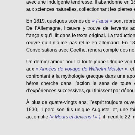
avec une indulgente tendresse. Il abandonne en 18
aux sciences naturelles, collectionnant les pierres 
En 1819, quelques scènes de
« Faust »
sont repré
De l’Allemagne, l’œuvre y trouve de fervents ad
français qu’il lit dans le texte original. La traducti
œuvre qu’il n’aime pas relire en allemand. En 18
Conversations avec Goethe, rendra compte des neu
Un dernier amour pour la toute jeune Ulrique von 
aux
« Années de voyage de Wilhelm Meister »
,
et
confrontant à la mythologie grecque dans une apo
héros cherche dans l’action le sens de toute 
d’expériences successives, qui finissent par débouche
À plus de quatre-vingts ans, l’esprit toujours ouver
1830, il perd son fils unique Auguste, et, une fo
accomplie
(« Meurs et deviens ! « )
,
il meurt le 22