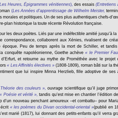
Les Heures, Épigrammes vénitiennes
),
des essais
(Entretiens
roman
(
Les Années d’apprentissage de Wilhelm Meister,
termi
ns morales et politiques. Un de ses plus authentiques chefs-d’œ
ère-plan historique la toute récente Révolution française.
ur les deux poètes. Liés par une indéfectible amitié jusqu’à la
 correspondance, collaborent aux Xénies, rivalisent de créat
e époque. Peu de temps après la mort de Schiller, et tandi
 la conquête napoléonienne, Goethe achève
« le Premier Fau
’Erfurt, et retourne au mythe de Prométhée avec le projet 
lors
« Les Affinités électives »
(1808-1809),
roman bâti sur la th
entiment que lui inspire Minna Herzlieb, fille adoptive de ses
Théorie des couleurs »,
ouvrage scientifique qu’il juge primor
« Poésie et vérité »,
tandis qu’est mise en chantier l’édition d
p d’un nouveau penchant amoureux –et combattu– pour Mari
écrit
« les poèmes du Divan occidental-oriental »
(publié en 1
est marié (1817), lui donnant des petits-enfants qu’il verra gr