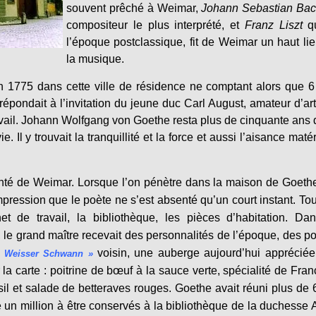
souvent prêché à Weimar,
Johann Sebastian Ba
compositeur le plus interprété, et
Franz Liszt
qu
l’époque postclassique, fit de Weimar un haut li
la musique.
en 1775 dans cette ville de résidence ne comptant alors que 
Il répondait à l’invitation du jeune duc Carl August, amateur d’art
travail. Johann Wolfgang von Goethe resta plus de cinquante ans
e. Il y trouvait la tranquillité et la force et aussi l’aisance matér
nté de Weimar. Lorsque l’on pénètre dans la maison de Goeth
impression que le poète ne s’est absenté qu’un court instant. Tou
 de travail, la bibliothèque, les pièces d’habitation. Dan
, le grand maître recevait des personnalités de l’époque, des p
voisin, une auberge aujourd’hui apprécié
 Weisser Schwann »
 la carte : poitrine de bœuf à la sauce verte, spécialité de Franc
il et salade de betteraves rouges. Goethe avait réuni plus de
ue un million à être conservés à la bibliothèque de la duchesse