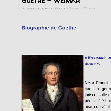
Goethe – Weimar
Maisons d écrivains
>
Goethe
>
Goethe – Weimar
Biographie de Goethe
.
«
En
réalité,
o
doute ».
Né à Francfort
tradition ge
jurisconsulte e
père a été bou
aisé, cultivé, 