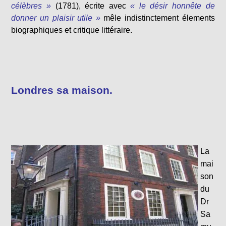
célèbres »
(1781), écrite avec
« le désir honnête de
donner un plaisir utile »
mêle indistinctement élements
biographiques et critique littéraire.
Londres sa maison.
La
mai
son
du
Dr
Sa