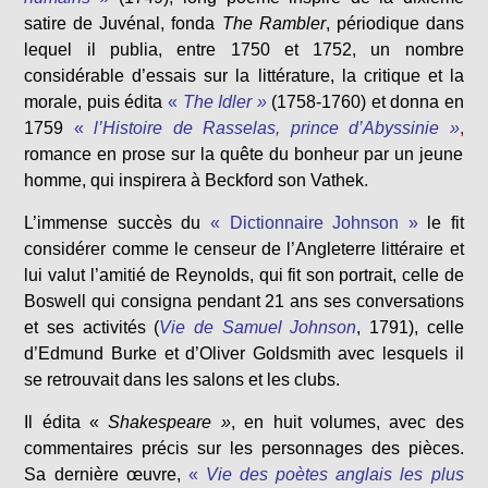
satire de Juvénal, fonda
The Rambler
, périodique dans
lequel il publia, entre 1750 et 1752, un nombre
considérable d’essais sur la littérature, la critique et la
morale, puis édita
«
The Idler »
(1758-1760) et donna en
1759
«
l’Histoire de Rasselas, prince d’Abyssinie »
,
romance en prose sur la quête du bonheur par un jeune
homme, qui inspirera à Beckford son Vathek.
L’immense succès du
« Dictionnaire Johnson »
le fit
considérer comme le censeur de l’Angleterre littéraire et
lui valut l’amitié de Reynolds, qui fit son portrait, celle de
Boswell qui consigna pendant 21 ans ses conversations
et ses activités (
Vie de Samuel Johnson
, 1791), celle
d’Edmund Burke et d’Oliver Goldsmith avec lesquels il
se retrouvait dans les salons et les clubs.
Il édita «
Shakespeare »
, en huit volumes, avec des
commentaires précis sur les personnages des pièces.
Sa dernière œuvre,
«
Vie des poètes anglais les plus