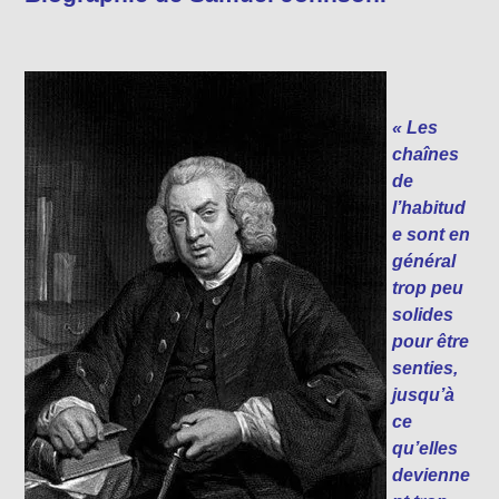
« Les
chaînes
de
l’habitud
e sont en
général
trop peu
solides
pour être
senties,
jusqu’à
ce
qu’elles
devienne