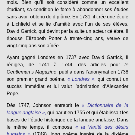
mois. Bien qu’il soit considéré comme un excellent
étudiant, sa condition le force à abandonner ses études
sans avoir obtenu de diplôme. En 1731, il crée une école
à Lichfield et se lie d’amitié avec l’un de ses élèves,
David Garrick, qui devint par la suite un acteur célèbre. Il
épouse Elizabeth Porter à trente-cinq ans, veuve de
vingt-cinq ans son aînée.
Ayant gagné Londres en 1737 avec David Garrick, il
rédigea, de 1741 à 1744, des articles pour
le
Gentleman’s Magazine
, publia dans l’anonymat en 1738
son premier grand poème,
«
Londres »
,
qui connut un
succès immédiat et lui valut l’admiration d’Alexander
Pope.
Dès 1747, Johnson entreprit le
«
Dictionnaire de la
langue anglaise »
,
qui parut en 1755 et qui établissait les
bases de l’étude historique de la langue anglaise. Dans
le même temps, il composa
«
la Vanité des désirs
humains »
(1749), long poème inspiré de la dixième