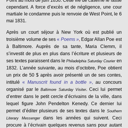
Point au mois de juin 1830. Cette vie de caserne le lasse
cependant. A force d’excès et de négligence, une cour
martiale le condamne puis le renvoie de West Point, le 6
mai 1831.
Après un court séjour à New York où est publié un
troisième volume de ses
«
Poems »
,
Edgar Allan Poe est
à Baltimore. Auprès de sa tante, Maria Clemm, il
s’investit de plus en plus dans l’écriture et plusieurs de
ses textes paraissent dans le
en
Philadelphia Saturday Courier
1832. L’année suivante, au mois d’octobre, Poe obtient
un prix de 50 $ après avoir présenté un de ses contes,
intitulé
«
Manuscrit found in a bottle »
,
au concours
organisé par le
. Ceci lui permet
Baltimore Saturday Visiter
d’entrer dans le petit cercle d’écrivains de la ville, dans
lequel figure John Pendelton Kenedy. Ce dernier lui
permet d’éditer plusieurs de ses textes dans le
Southern
dans les années qui suivent. Ceci
Literary Messenger
procure à l’écrivain quelques revenus sans pour autant