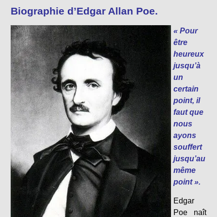
Biographie d’Edgar Allan Poe.
« Pour
être
heureux
jusqu’à
un
certain
point, il
faut que
nous
ayons
souffert
jusqu’au
même
point ».
Edgar
Poe naît