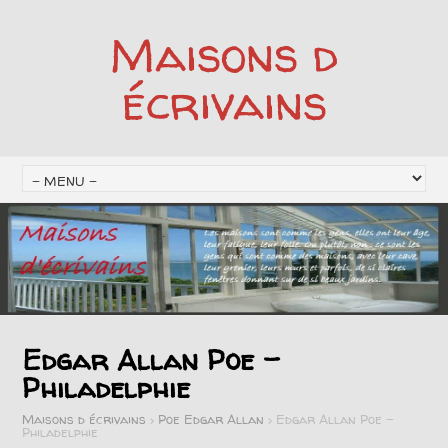
Maisons d
écrivains
Edgar Allan Poe –
Philadelphie
Maisons d écrivains
>
Poe Edgar Allan
>
Edgar Allan Poe –
Philadelphie