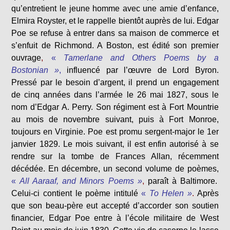
qu’entretient le jeune homme avec une amie d’enfance,
Elmira Royster, et le rappelle bientôt auprès de lui. Edgar
Poe se refuse à entrer dans sa maison de commerce et
s’enfuit de Richmond. A Boston, est édité son premier
ouvrage
,
«
Tamerlane and Others Poems by a
Bostonian »
,
influencé par l’œuvre de Lord Byron.
Pressé par le besoin d’argent, il prend un engagement
de cinq années dans l’armée le 26 mai 1827, sous le
nom d’Edgar A. Perry. Son régiment est à Fort Mountrie
au mois de novembre suivant, puis à Fort Monroe,
toujours en Virginie. Poe est promu sergent-major le 1er
janvier 1829. Le mois suivant, il est enfin autorisé à se
rendre sur la tombe de Frances Allan, récemment
décédée. En décembre, un second volume de poèmes,
«
All Aaraaf, and Minors Poems »
,
paraît à Baltimore.
Celui-ci contient le poème intitulé
«
To Helen »
.
Après
que son beau-père eut accepté d’accorder son soutien
financier, Edgar Poe entre à l’école militaire de West