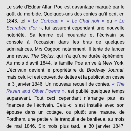
Le style d’Edgar Allan Poe est davantage marqué par le
goût du morbide. Quelques-uns des contes qu’il écrit en
1843, tel
«
Le Corbeau »
, «
Le Chat noir »
ou
«
Le
Scarabée d’or »
,
lui assurent cependant une nouvelle
notoriété. Sa femme est mourante et l’écrivain se
console à l’occasion dans les bras de quelques
admiratrices, Mrs Osgood notamment. Il tente de lancer
une revue,
The
Stylus
, qui n’a qu’une durée éphémère.
Au mois d’avril 1844, la famille Poe arrive à New York.
L’écrivain devient le propriétaire du
Brodway Journal
,
mais celui-ci est couvert de dettes et la publication cesse
le 3 janvier 1846. Un nouveau recueil de contes,
«
The
Raven and Other Poems »
,
est publié quelques temps
auparavant. Tout ceci cependant n’arrange pas les
finances de l’écrivain. Celui-ci s’est installé avec son
épouse dans un cottage, ou plutôt une masure, de
Fordham, une petite ville tranquille de banlieue, au mois
de mai 1846. Six mois plus tard, le 30 janvier 1847,