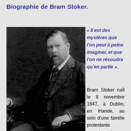
Biographie de Bram Stoker.
« Il est des
mystères que
l’on peut à peine
imaginer, et que
l’on ne résoudra
qu’en partie ».
Bram Stoker naît
le 8 novembre
1847, à Dublin,
en Irlande, au
sein d’une famille
protestante