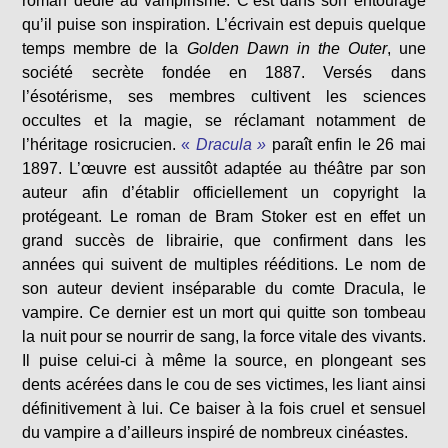
roman dédié au vampirisme. C’est dans son entourage
qu’il puise son inspiration. L’écrivain est depuis quelque
temps membre de la
Golden Dawn in the Outer
, une
société secrète fondée en 1887. Versés dans
l’ésotérisme, ses membres cultivent les sciences
occultes et la magie, se réclamant notamment de
l’héritage rosicrucien.
«
Dracula »
paraît enfin le 26 mai
1897. L’œuvre est aussitôt adaptée au théâtre par son
auteur afin d’établir officiellement un copyright la
protégeant. Le roman de Bram Stoker est en effet un
grand succès de librairie, que confirment dans les
années qui suivent de multiples rééditions. Le nom de
son auteur devient inséparable du comte Dracula, le
vampire. Ce dernier est un mort qui quitte son tombeau
la nuit pour se nourrir de sang, la force vitale des vivants.
Il puise celui-ci à même la source, en plongeant ses
dents acérées dans le cou de ses victimes, les liant ainsi
définitivement à lui. Ce baiser à la fois cruel et sensuel
du vampire a d’ailleurs inspiré de nombreux cinéastes.