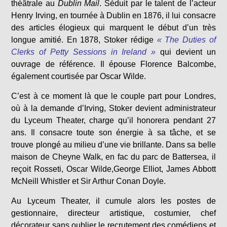
théâtrale au
Dublin Mail
. Séduit par le talent de l’acteur
Henry Irving, en tournée à Dublin en 1876, il lui consacre
des articles élogieux qui marquent le début d’un très
longue amitié. En 1878, Stoker rédige
« The Duties of
Clerks of Petty Sessions in Ireland »
qui devient un
ouvrage de référence. Il épouse Florence Balcombe,
également courtisée par Oscar Wilde.
C’est à ce moment là que le couple part pour Londres,
où à la demande d’Irving, Stoker devient administrateur
du Lyceum Theater, charge qu’il honorera pendant 27
ans. Il consacre toute son énergie à sa tâche, et se
trouve plongé au milieu d’une vie brillante. Dans sa belle
maison de Cheyne Walk, en fac du parc de Battersea, il
reçoit Rosseti, Oscar Wilde,George Elliot, James Abbott
McNeill Whistler et Sir Arthur Conan Doyle.
Au Lyceum Theater, il cumule alors les postes de
gestionnaire, directeur artistique, costumier, chef
décorateur sans oublier le recrutement des comédiens et