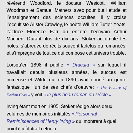
révérend Woodford, le docteur Westcott, William
Woodman et Samuel Mathers avec pour but l’étude et
l’enseignement des sciences occultes. Il y croise
l’occultiste Alister Crowley, le poète William Butler Yeats,
l’actrice Florence Farr ou encore l’écrivain Arthur
Machen. Durant plus de dix ans, Stoker accumule les
notes, s’abreuve de récits souvent farfelus ou romancés,
et s’imprègne de tout ce qui compose cet univers trouble.
L
orsqu’en 1898 il publie
« Dracula »
sur lequel il
travaillait depuis plusieurs années, le succès est
immense et Wilde qui en 1890 avait donné au genre
fantastique l’un de ses chefs d’oeuvre;
« The Picture of
y voit
« le plus beau roman du siècle ».
Dorian Gray »
Irving étant mort en 1905, Stoker rédige alors deux
volumes de mémoires intitulés
« Personnal
Reminiscences of Henry Irving »
qui montrent à quel
point il idôlatrait celui-ci.