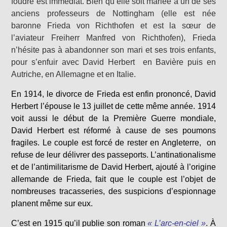
foudre est immédiat. Bien qu’elle soit mariée à un de ses
anciens professeurs de Nottingham (elle est née
baronne Frieda von Richthofen et est la sœur de
l’aviateur Freiherr Manfred von Richthofen), Frieda
n’hésite pas à abandonner son mari et ses trois enfants,
pour s’enfuir avec David Herbert en Bavière puis en
Autriche, en Allemagne et en Italie.
En 1914, le divorce de Frieda est enfin prononcé, David
Herbert l’épouse le 13 juillet de cette même année. 1914
voit aussi le début de la Première Guerre mondiale,
David Herbert est réformé à cause de ses poumons
fragiles. Le couple est forcé de rester en Angleterre, on
refuse de leur délivrer des passeports. L’antinationalisme
et de l’antimilitarisme de David Herbert, ajouté à l’origine
allemande de Frieda, fait que le couple est l’objet de
nombreuses tracasseries, des suspicions d’espionnage
planent même sur eux.
C’est en 1915 qu’il publie son roman
« L’arc-en-ciel »
. À