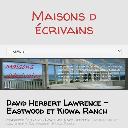
Maisons d
écrivains
David Herbert Lawrence –
Eastwood et Kiowa Ranch
Maisons d écrivains
>
Lawrence David Herbert
>
David Herbert
Lawrence – Eastwood et Kiowa Ranch