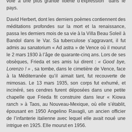
voie à une plus grande liberté d’expression dans le
pays.
David Herbert, dont les derniers poèmes contiennent des
méditations profondes sur la mort et la renaissance,
passa les derniers mois de sa vie à la Villa Beau Soleil à
Bandol dans le Var. Sa tuberculose s’aggravant, iI fut
admis au sanatorium « Ad astra » de Vence où il mourut
le 2 mars 1930 à l’âge de quarante-cinq ans. Lors de ses
obsèques, Frieda et ses amis lui dirent :
« Good bye,
Lorenzo ! »
, sa tombe, dans le cimetière de Vence, face
à la Méditerranée qu’il aimait tant, fut recouverte de
mimosas. Le 13 mars 1935, son corps fut exhumé, et
incinéré, ses cendres furent déposées dans une petite
chapelle que Frieda fit construire dans leur « Kiowa
ranch » à Taos, au Nouveau-Mexique, où elle s’établit,
épousant en 1950 Angelino Ravagli, un ancien officier
de l’infanterie italienne avec lequel elle avait noué une
intrigue en 1925. Elle mourut en 1956.